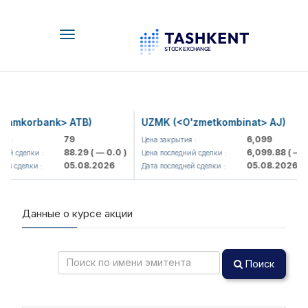
Toggle
navigation
amkorbank> ATB)
UZMK (<O'zmetkombinat> AJ)
79
6,099
я :
Цена закрытия :
88.29
( — 0.0 )
6,099.88
( — 0.
ий сделки :
Цена последний сделки :
05.08.2026
05.08.2026
й сделки :
Дата последней сделки :
Данные о курсе акции
Поиск