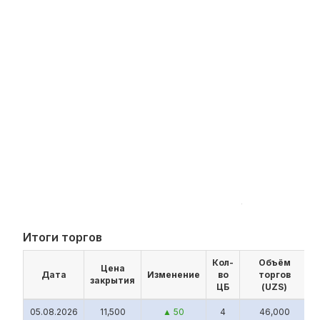
Итоги торгов
Кол-
Объём
Цена
Дата
Изменение
во
торгов
закрытия
A
ЦБ
(UZS)
05.08.2026
11,500
▲ 50
4
46,000