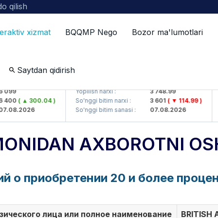
o qilish
teraktiv xizmat
BQQMP Nego
Bozor ma'lumotlari
Saytdan qidirish
t> AJ)
UZMKP (<O'zmetkombinat> AJ)
 099
Yopilish narxi :
3 748.99
 400
( ▲ 300.04 )
So'nggi bitim narxi :
3 601
( ▼ 114.99 )
7.08.2026
So'nggi bitim sanasi :
07.08.2026
ONIDAN AXBOROTNI OSH
о приобретении 20 и более процент
зического лица или полное наименование
BRITISH