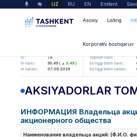
UZ
RU
EN
Emitent
Savd
Asosiy
Listing
In
Korporativ boshqaruv
HMKB (<Hamkorbank> ATB)
UZMK (<O'zmetkombina
opilish narxi :
79
Yopilish narxi :
6
o'nggi bitim narxi :
95.49
( ▲ 5.49 )
So'nggi bitim narxi :
6
o'nggi bitim sanasi :
07.08.2026
So'nggi bitim sanasi :
0
AKSIYADORLAR TOM
ИНФОРМАЦИЯ Владельца акций 
акционерного общества
Наименование владельца акций: (Ф.И.О. фи