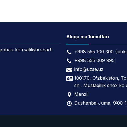
Aloqa ma'lumotlari
asi ko'rsatilishi shart!
+998 555 100 300 (ichki
+998 555 009 995
info@uzse.uz
100170, O'zbekiston, T
sh., Mustaqillik shox ko'
Manzil
Dushanba-Juma, 9:00-1