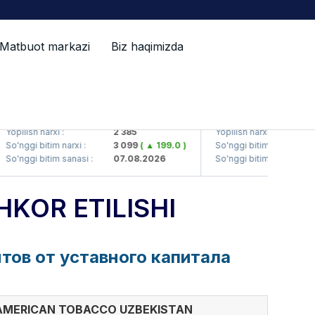
Matbuot markazi
Biz haqimizda
KVTS (<Kvarts> AJ)
QZSM (<Qizilqumsem
Yopilish narxi :
2 385
Yopilish narxi :
So'nggi bitim narxi :
3 099
( ▲ 199.0 )
So'nggi bitim narxi :
So'nggi bitim sanasi :
07.08.2026
So'nggi bitim sanasi :
KOR ETILISHI
ов от уставного капитала
 AMERICAN TOBACCO UZBEKISTAN