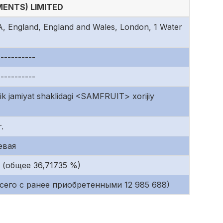
MENTS) LIMITED
 England, England and Wales, London, 1 Water
-----------
-----------
ik jamiyat shaklidagi <SAMFRUIT> xorijiy
г.
евая
 (общее 36,71735 %)
всего с ранее приобретенными 12 985 688)