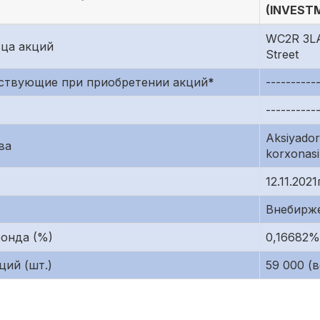
(INVEST
WC2R 3LA,
ьца акций
Street
аствующие при приобретении акций
*
----------
----------
Aksiyador
ва
korxonasi
12.11.2021
Внебирж
фонда (%)
0,16682%
ций (шт.)
59 000 (