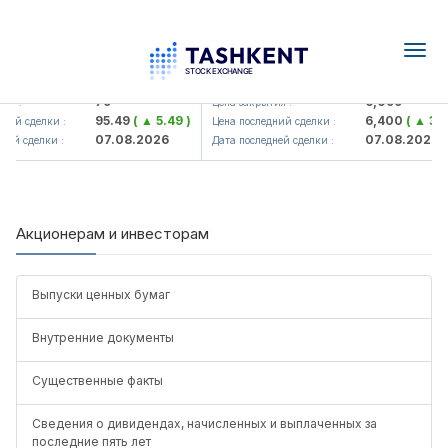
Togg
navig
Hamkorbank> ATB)
UZMK (<O'zmetkombinat> AJ)
79
6,099
я :
Цена закрытия :
95.49
( ▲ 5.49 )
6,400
( ▲ 300
ний сделки :
Цена последний сделки :
07.08.2026
07.08.2026
ей сделки :
Дата последней сделки :
Акционерам и инвесторам
Выпуски ценных бумаг
Внутренние документы
Существенные факты
Сведения о дивидендах, начисленных и выплаченных за
последние пять лет