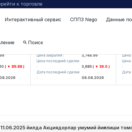
рейти к торговле
Интерактивный сервис
СППЗ Nego
Данные по
вление
Поиск
AJ)
UZMKP (<O'zmetkombinat> AJ)
KVTS (
9
Цена закрытия :
3,748.99
Цена за
Цена последний сделки
Цена п
0
( ▼ 89.88 )
:
3,685
( ▼ 39.0 )
:
Дата последней сделки
Дата п
8.2026
:
06.08.2026
:
(11.06.2025 йилда Акциядорлар умумий йиғилиши то