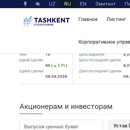
UZ
RU
EN
Эмитент
Пе
Главное
Листинг
Корпоративное упра
MKB (<Hamkorbank> ATB)
UZMK (<O'zmetkombinat> 
ена закрытия :
79
Цена закрытия :
6,09
ена последний сделки
Цена последний сделки
90
( ▲ 1.71 )
:
6,01
ата последней сделки
Дата последней сделки
06.08.2026
:
06.0
Акционерам и инвесторам
Устав 
Выпуски ценных бумаг