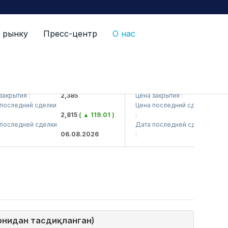
 рынку
Пресс-центр
О нас
<Kvarts> AJ)
QZSM (<Qizilqumsement> A
крытия :
2,385
Цена закрытия :
1,208
оследний сделки
Цена последний сделки
2,815
( ▲ 119.01 )
:
1,206
оследней сделки
Дата последней сделки
06.08.2026
:
06.08
монидан тасдиқланган)