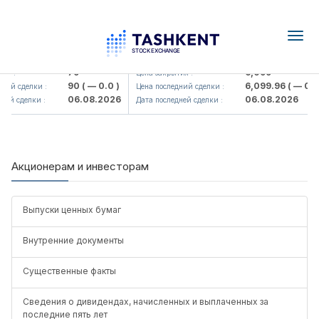
Togg
navig
Hamkorbank> ATB)
UZMK (<O'zmetkombinat> AJ)
79
6,099
ия :
Цена закрытия :
90
( — 0.0 )
6,099.96
( — 0.0 
ний сделки :
Цена последний сделки :
06.08.2026
06.08.2026
ней сделки :
Дата последней сделки :
Акционерам и инвесторам
Выпуски ценных бумаг
Внутренние документы
Существенные факты
Сведения о дивидендах, начисленных и выплаченных за
последние пять лет