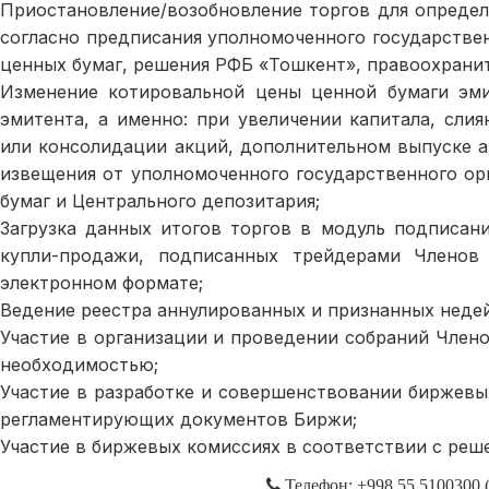
Приостановление/возобновление торгов для определ
согласно предписания уполномоченного государстве
ценных бумаг, решения РФБ «Тошкент», правоохранит
Изменение котировальной цены ценной бумаги эм
эмитента, а именно: при увеличении капитала, сли
или консолидации акций, дополнительном выпуске а
извещения от уполномоченного государственного ор
бумаг и Центрального депозитария;
Загрузка данных итогов торгов в модуль подписан
купли-продажи, подписанных трейдерами Членов
электронном формате;
Ведение реестра аннулированных и признанных неде
Участие в организации и проведении собраний Член
необходимостью;
Участие в разработке и совершенствовании биржевы
регламентирующих документов Биржи;
Участие в биржевых комиссиях в соответствии с реш
Телефон: +998 55 5100300 