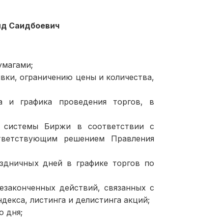
ид Саидбоевич
умагами;
явки, ограничению цены и количества,
 и графика проведения торгов, в
й системы Биржи в соответствии с
тветствующим решением Правления
здничных дней в графике торгов по
законченных действий, связанных с
декса, листинга и делистинга акций;
о дня;