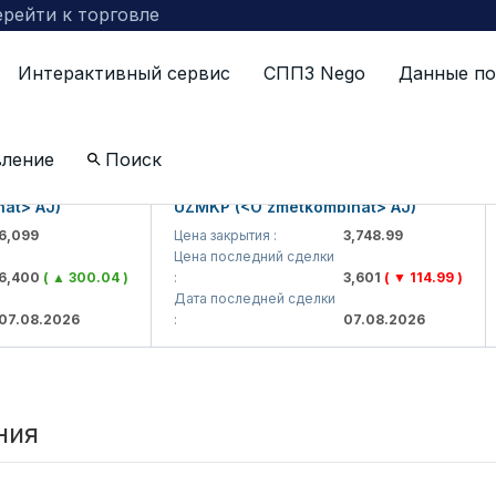
рейти к торговле
Интерактивный сервис
СППЗ Nego
Данные по
вление
Поиск
t> AJ)
UZMKP (<O'zmetkombinat> AJ)
099
Цена закрытия :
3,748.99
Цена последний сделки
,400
( ▲ 300.04 )
:
3,601
( ▼ 114.99 )
:
Дата последней сделки
.08.2026
:
07.08.2026
:
ния