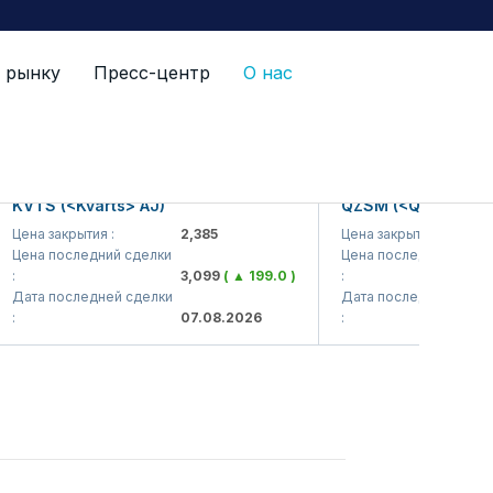
 рынку
Пресс-центр
О нас
KVTS (<Kvarts> AJ)
QZSM (<Qizilqumsem
Цена закрытия :
2,385
Цена закрытия :
Цена последний сделки
Цена последний сделки
3,099
( ▲ 199.0 )
:
Дата последней сделки
Дата последней сделки
07.08.2026
: