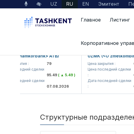
UZ
RU
EN
Эмитент
Пе
Главное
Листинг
О нас
Структурные подразделения
Корпоративное упра
MKB (<Hamkorbank> ATB)
UZMK (<O'zmetkombina
ена закрытия :
79
Цена закрытия :
6,
ена последний сделки
Цена последний сделки
95.49
( ▲ 5.49 )
:
6
ата последней сделки
Дата последней сделки
07.08.2026
:
07
Структурные подразделе