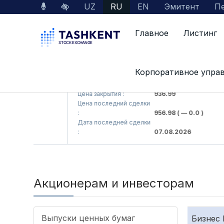
UZ
RU
EN
Эмитент
Пе
Главное
Листинг
Корпоративное упра
mpaniyasi> AJ)
KFSKP (<Kafolat sug'urta kompaniyasi> AJ
Цена закрытия :
936.99
Цена последний сделки
 — 0.0 )
:
956.98
( — 0.0 )
Дата последней сделки
2026
:
07.08.2026
Акционерам и инвесторам
Выпуски ценных бумаг
Бизнес 