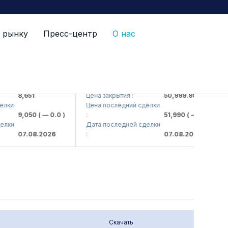
 рынку
Пресс-центр
О нас
> ATB)
UZMT (<UzAuto Motors> AJ)
8,651
Цена закрытия :
50,999.99
ки
Цена последний сделки
9,050
( — 0.0 )
:
51,990
( — 0.0 )
лки
Дата последней сделки
07.08.2026
:
07.08.2026
Скачать