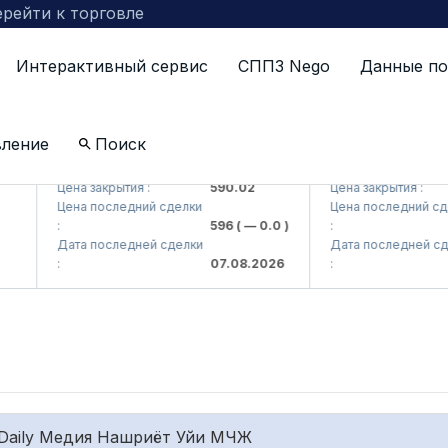
рейти к торговле
Интерактивный сервис
СППЗ Nego
Данные по
вление
Поиск
)
AGBA (<Agrobank> ATB)
AGBAP (<Agrobank
Цена закрытия :
590.02
Цена закрытия :
Цена последний сделки
Цена последний сдел
:
596
( — 0.0 )
:
Дата последней сделки
Дата последней сде
:
07.08.2026
:
Daily Медия Нашриёт Уйи МЧЖ