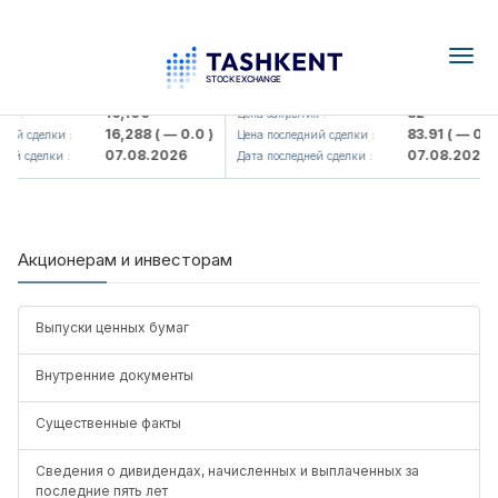
Togg
navig
Olmaliq KMK> AJ)
KFSK (<Kafolat sug'urta kompaniy
16,100
82
я :
Цена закрытия :
16,288
( — 0.0 )
83.91
( — 0.0 
ий сделки :
Цена последний сделки :
07.08.2026
07.08.2026
ей сделки :
Дата последней сделки :
Акционерам и инвесторам
Выпуски ценных бумаг
Внутренние документы
Существенные факты
Сведения о дивидендах, начисленных и выплаченных за
последние пять лет