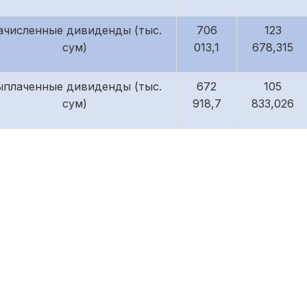
ачисленные дивиденды (тыс.
706
123
сум)
013,1
678,315
ыплаченные дивиденды (тыс.
672
105
сум)
918,7
833,026