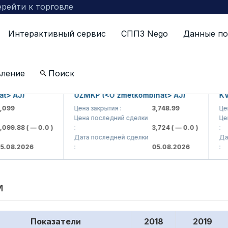
рейти к торговле
Интерактивный сервис
СППЗ Nego
Данные по
х и выплаченных за последние пять лет
вление
Поиск
> AJ)
UZMKP (<O'zmetkombinat> AJ)
KVTS
99
Цена закрытия :
3,748.99
Цена 
Цена последний сделки
Цена
99.88
( — 0.0 )
:
3,724
( — 0.0 )
:
Дата последней сделки
Дата
08.2026
:
05.08.2026
:
м
Показатели
2018
2019