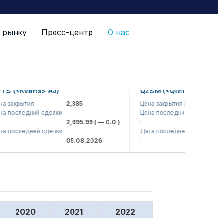
 рынку
Пресс-центр
О нас
 (<Kvarts> AJ)
QZSM (<Qizilqumsement
закрытия :
2,385
Цена закрытия :
1,2
 последний сделки
Цена последний сделки
2,695.99
( — 0.0 )
:
1,2
 последней сделки
Дата последней сделки
05.08.2026
:
05.
2020
2021
2022