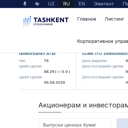
UZ
RU
EN
Эмитент
Пе
Главное
Листинг
О нас
Сведения о дивидендах, начисленны
Корпоративное упра
MKB (<Hamkorbank> ATB)
UZMK (<O'zmetkombinat
на закрытия :
79
Цена закрытия :
6,0
на последний сделки
Цена последний сделки
88.29
( — 0.0 )
:
6,0
та последней сделки
Дата последней сделки
05.08.2026
:
05.
Акционерам и инвестора
Выпуски ценных бумаг