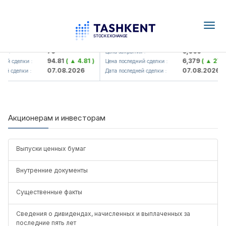
Togg
navig
Hamkorbank> ATB)
UZMK (<O'zmetkombinat> AJ)
79
6,099
я :
Цена закрытия :
94.81
( ▲ 4.81 )
6,379
( ▲ 279.
ий сделки :
Цена последний сделки :
07.08.2026
07.08.2026
ей сделки :
Дата последней сделки :
Акционерам и инвесторам
Выпуски ценных бумаг
Внутренние документы
Существенные факты
Сведения о дивидендах, начисленных и выплаченных за
последние пять лет