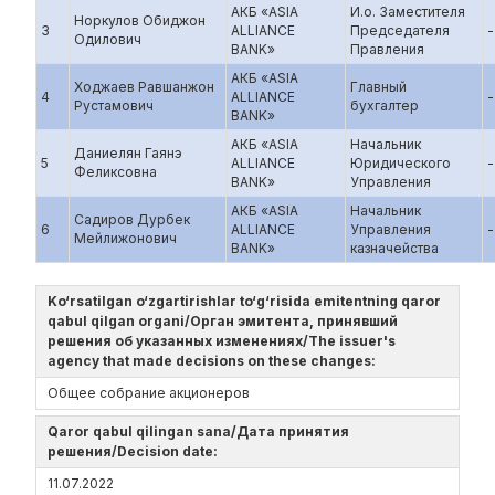
АКБ «ASIA
И.о. Заместителя
Норкулов Обиджон
3
ALLIANCE
Председателя
-
Одилович
BANK»
Правления
АКБ «ASIA
Ходжаев Равшанжон
Главный
4
ALLIANCE
-
Рустамович
бухгалтер
BANK»
АКБ «ASIA
Начальник
Даниелян Гаянэ
5
ALLIANCE
Юридического
-
Феликсовна
BANK»
Управления
АКБ «ASIA
Начальник
Садиров Дурбек
6
ALLIANCE
Управления
-
Мейлижонович
BANK»
казначейства
Ko‘rsatilgan o‘zgartirishlar to‘g‘risida emitentning qaror
qabul qilgan organi/Орган эмитента, принявший
решения об указанных изменениях/The issuer's
agency that made decisions on these changes:
Общее собрание акционеров
Qaror qabul qilingan sana/Дата принятия
решения/Decision date:
11.07.2022