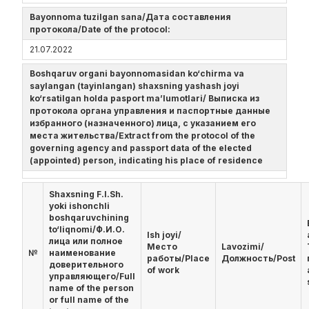
Bayonnoma tuzilgan sana/Дата составления
протокола/Date of the protocol:
21.07.2022
Boshqaruv organi bayonnomasidan ko‘chirma va
saylangan (tayinlangan) shaxsning yashash joyi
ko‘rsatilgan holda pasport ma’lumotlari/ Выписка из
протокола органа управления и паспортные данные
избранного (назначенного) лица, с указанием его
места жительства/Extract from the protocol of the
governing agency and passport data of the elected
(appointed) person, indicating his place of residence
Shaxsning F.I.Sh.
yoki ishonchli
boshqaruvchining
to‘liqnomi/Ф.И.О.
Ish joyi/
лица или полное
Место
Lavozimi/
№
наименование
работы/Place
Должность/Post
доверительного
of work
управляющего/Full
name of the person
or full name of the