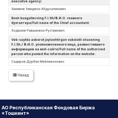
executive agency:
Хакимов Умиджон Абдухаликович
Bosh buxgalterning F.I.Sh/Ф.И.О. главного
бухгалтера/Full name of the Chief accountant:
Ходжаев Равшанжон Рустамович
Veb-saytda axborot joylashtirgan vakolatli shaxsning
F.I.Sh./ Ф.И.О. уполномоченного лица, разместившего
информацию на веб-сайте/Full name of the authorized
person who posted the information on the website:
Садиров Дурбек Мейлижонович
Назад
АО Республиканская Фондовая Биржа
«Тошкент»