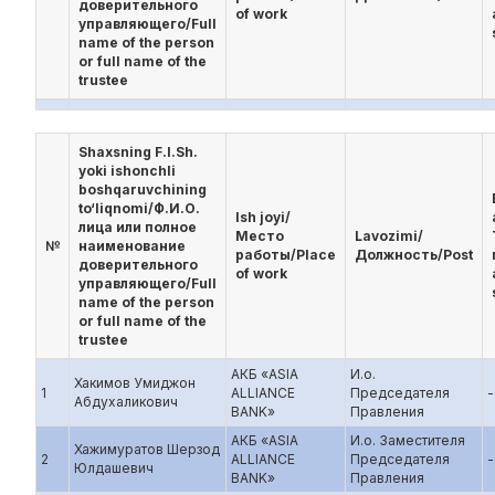
доверительного
of work
управляющего/Full
name of the person
or full name of the
trustee
Shaxsning F.I.Sh.
yoki ishonchli
boshqaruvchining
to‘liqnomi/Ф.И.О.
Ish joyi/
лица или полное
Место
Lavozimi/
№
наименование
работы/Place
Должность/Post
доверительного
of work
управляющего/Full
name of the person
or full name of the
trustee
АКБ «ASIA
И.о.
Хакимов Умиджон
1
ALLIANCE
Председателя
-
Абдухаликович
BANK»
Правления
АКБ «ASIA
И.о. Заместителя
Хажимуратов Шерзод
2
ALLIANCE
Председателя
-
Юлдашевич
BANK»
Правления