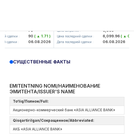
amkorbank> ATB)
UZMK (<O'zmetkombinat> AJ)
79
6,099
 :
Цена закрытия :
90
( ▲ 1.71 )
6,099.96
( ▲ 0.08 
й сделки :
Цена последний сделки :
06.08.2026
06.08.2026
й сделки :
Дата последней сделки :
СУЩЕСТВЕННЫЕ ФАКТЫ
EMITENTNING NOMI/НАИМЕНОВАНИЕ
ЭМИТЕНТА/ISSUER'S NAME
To‘liq/Полное/Full:
Акционерно-коммерческий банк «ASIA ALLIANCE BANK»
Qisqartirilgan/Сокращенное/Abbreviated:
АКБ «ASIA ALLIANCE BANK»