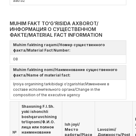
aаb.uz
MUHIM FAKT TO‘G‘RISIDA AXBOROT/
ИНФОРМАЦИЯ О СУЩЕСТВЕННОМ
ФАКТЕ/MATERIAL FACT INFORMATION
Muhim faktning raqami/Номер существенного
факта/Material Fact Number:
08
Muhim faktning nomi/Наименование существенного
факта/Name of material fact:
Ijroiya organining tarkibidagi o‘zgarishlar/Изменение в
составе исполнительного органа/Change in the
composition of the executive agency
Shaxsning F.I.Sh.
yoki ishonchli
boshqaruvchining
to‘liqnomi/Ф.И.О.
Ish joyi/
лица или полное
Место
Lavozimi/
№
наименование
работы/Place
Должность/Post