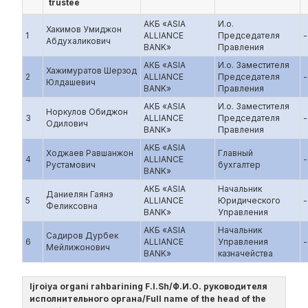
trustee
АКБ «ASIA
И.о.
Хакимов Умиджон
1
ALLIANCE
Председателя
-
Абдухаликович
BANK»
Правления
АКБ «ASIA
И.о. Заместителя
Хажимуратов Шерзод
2
ALLIANCE
Председателя
-
Юлдашевич
BANK»
Правления
АКБ «ASIA
И.о. Заместителя
Норкулов Обиджон
3
ALLIANCE
Председателя
-
Одилович
BANK»
Правления
АКБ «ASIA
Ходжаев Равшанжон
Главный
4
ALLIANCE
-
Рустамович
бухгалтер
BANK»
АКБ «ASIA
Начальник
Даниелян Гаянэ
5
ALLIANCE
Юридического
-
Феликсовна
BANK»
Управления
АКБ «ASIA
Начальник
Садиров Дурбек
6
ALLIANCE
Управления
-
Мейлижонович
BANK»
казначейства
Ijroiya organi rahbarining F.I.Sh/Ф.И.О. руководителя
исполнительного органа/Full name of the head of the