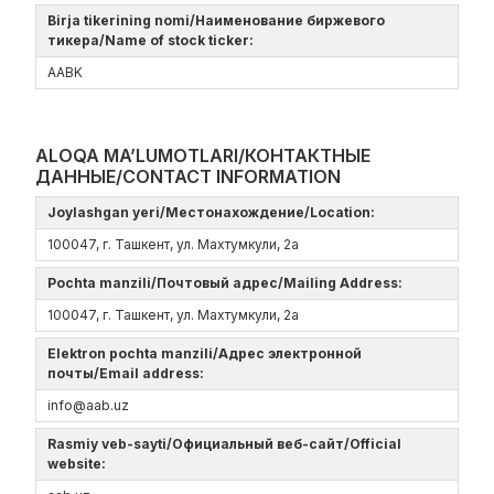
Birja tikerining nomi/Наименование биржевого
тикера/Name of stock ticker:
AABK
ALOQA MA’LUMOTLARI/КОНТАКТНЫЕ
ДАННЫЕ/CONTACT INFORMATION
Joylashgan yeri/Местонахождение/Location:
100047, г. Ташкент, ул. Махтумкули, 2а
Pochta manzili/Почтовый адрес/Mailing Address:
100047, г. Ташкент, ул. Махтумкули, 2а
Elektron pochta manzili/Адрес электронной
почты/Email address:
info@aab.uz
Rasmiy veb-sayti/Официальный веб-сайт/Official
website: