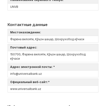
UNVB
Контактные данные
Местонахождение:
Фарғона вилояти, Қўқон шаҳар, Шохрухобод кўчаси
Почтовый адрес:
150700, Фарғона вилояти, Қўқон шаҳар, Шохрухобод
кўчаси
Адрес электронной почты: *
info@universalbank.uz
Официальный веб-сайт:*
www.universalbank.uz