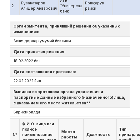
АТБ
Буваназаров
Бошқарув
2
“Универсал
Алишер Анварович
раиси
банк
Орган эмитента, принявший решения об указанных
изменениях:
Акциядорлар умумий йиғилиши
Дата принятия решения:
18.02.2022 йил
Дата составления протокола:
22.02.2022 йил
Выписка из протокола органа управления и
паспортные данные избранного (назначенного) лица,
с указанием его места жительства**
Бириктирилди
Ф.И.О. лица или
полное
Тип
Место
№
наименование
Должность
принадле
работы
доверительного
акций