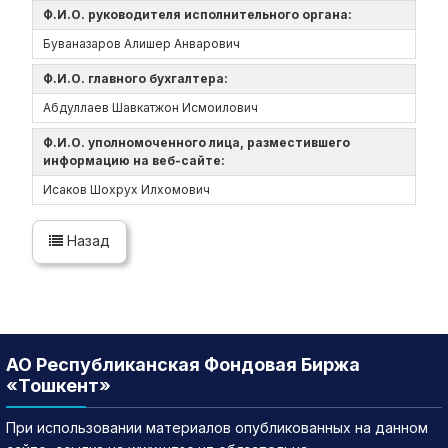
Ф.И.О. руководителя исполнительного органа:
Буваназаров Алишер Анварович
Ф.И.О. главного бухгалтера:
Абдуллаев Шавкатжон Исмоилович
Ф.И.О. уполномоченного лица, разместившего
информацию на веб-сайте:
Исаков Шохрух Илхомович
Назад
АО Республиканская Фондовая Биржа
«Тошкент»
При использовании материалов опубликованных на данном