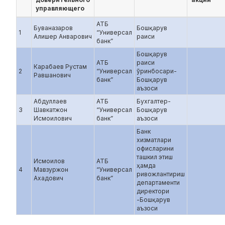
управляющего
АТБ
Буваназаров
Бошқарув
1
“Универсал
Алишер Анварович
раиси
банк”
Бошқарув
АТБ
раиси
Карабаев Рустам
2
“Универсал
ўринбосари-
Равшанович
банк”
Бошқарув
аъзоси
Абдуллаев
АТБ
Бухгалтер-
3
Шавкатжон
“Универсал
Бошқарув
Исмоилович
банк”
аъзоси
Банк
хизматлари
офисларини
ташкил этиш
Исмоилов
АТБ
ҳамда
4
Мавзуржон
“Универсал
ривожлантириш
Ахадович
банк”
департаменти
директори
-Бошқарув
аъзоси