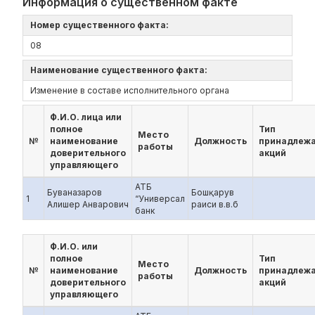
Информация о существенном факте
Номер существенного факта:
08
Наименование существенного факта:
Изменение в составе исполнительного органа
Ф.И.О. лица или
полное
Тип
Место
№
наименование
Должность
принадлеж
работы
доверительного
акций
управляющего
АТБ
Буваназаров
Бошқарув
1
“Универсал
Алишер Анварович
раиси в.в.б
банк
Ф.И.О. или
полное
Тип
Место
№
наименование
Должность
принадлеж
работы
доверительного
акций
управляющего