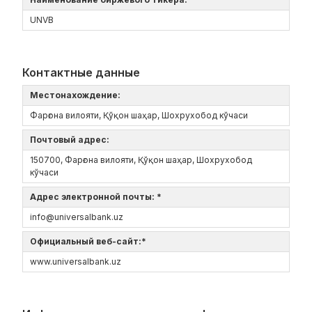
UNVB
Контактные данные
Местонахождение:
Фарғона вилояти, Қўқон шаҳар, Шохрухобод кўчаси
Почтовый адрес:
150700, Фарғона вилояти, Қўқон шаҳар, Шохрухобод
кўчаси
Адрес электронной почты: *
info@universalbank.uz
Официальный веб-сайт:*
www.universalbank.uz