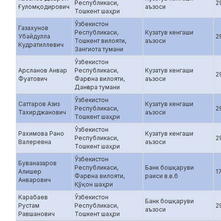
Республикаси,
2
Ғуломқодирович
аъзоси
Тошкент шаҳри
Ўзбекистон
Газахунов
Республикаси,
Кузатув кенгаши
Убайдулла
2
Тошкент вилояти,
аъзоси
Кудратиллевич
Зангиота тумани
Ўзбекистон
Арсланов Анвар
Республикаси,
Кузатув кенгаши
2
Фуатович
Фарғона вилояти,
аъзоси
Данғара тумани
Ўзбекистон
Саттаров Азиз
Кузатув кенгаши
Республикаси,
2
Тахирджанович
аъзоси
Тошкент шаҳри
Ўзбекистон
Рахимова Рано
Кузатув кенгаши
Республикаси,
2
Валеревна
аъзоси
Тошкент шаҳри
Ўзбекистон
Буваназаров
Республикаси,
Банк бошқаруви
Алишер
1
Фарғона вилояти,
раиси в.в.б
Анварович
Қўқон шаҳри
Карабаев
Ўзбекистон
Банк бошқаруви
Рустам
Республикаси,
2
аъзоси
Равшанович
Тошкент шаҳри