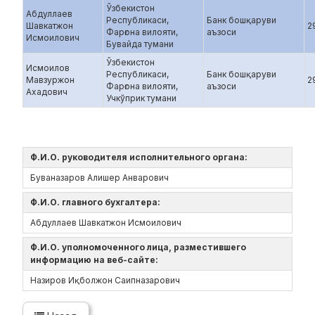
Ўзбекистон
Абдуллаев
Республикаси,
Банк бошқаруви
Шавкатжон
2
Фарғона вилояти,
аъзоси
Исмоилович
Бувайда тумани
Ўзбекистон
Исмоилов
Республикаси,
Банк бошқаруви
Мавзуржон
2
Фарғона вилояти,
аъзоси
Ахадович
Учкўприк тумани
Ф.И.О. руководителя исполнительного органа:
Буваназаров Алишер Анварович
Ф.И.О. главного бухгалтера:
Абдуллаев Шавкатжон Исмоилович
Ф.И.О. уполномоченного лица, разместившего
информацию на веб-сайте:
Назиров Иқболжон Саипназарович