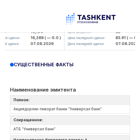
Olmaliq KMK> AJ)
KFSK (<Kafolat sug'urta kompaniy
16,100
82
я :
Цена закрытия :
16,288
( — 0.0 )
83.91
( — 0.0 )
ий сделки :
Цена последний сделки :
07.08.2026
07.08.2026
ей сделки :
Дата последней сделки :
СУЩЕСТВЕННЫЕ ФАКТЫ
Наименование эмитента
Полное:
Акциядорлик-тижорат банки “Универсал банк”
Сокращенное:
АТБ “Универсал банк”
Наименование биржевого тикера: *