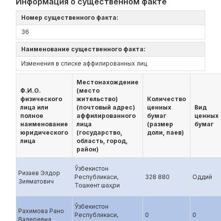
Информация о существенном факте
Номер существенного факта:
36
Наименование существенного факта:
Изменения в списке аффилированных лиц
Местонахождение
Ф.И.О.
(место
физического
жительство)
Количество
лица или
(почтовый адрес)
ценных
Вид
полное
аффилированного
бумаг
ценных
наименование
лица
(размер
бумаг
юридического
(государство,
доли, паев)
лица
область, город,
район)
Ўзбекистон
Ризаев Элдор
Республикаси,
328 880
Оддий
Зияматович
Тошкент шаҳри
Ўзбекистон
Рахимова Рано
Республикаси,
0
0
Валеревна