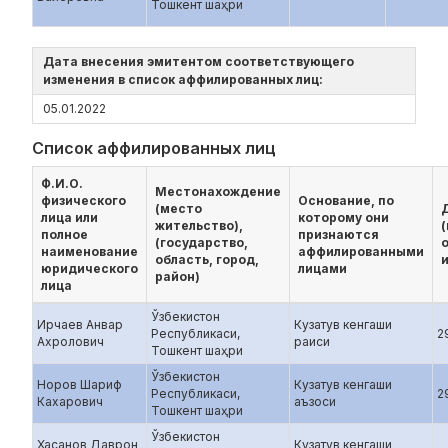
Тошкент шаҳри
Дата внесения эмитентом соответствующего
изменения в список аффилированных лиц:
05.01.2022
Список аффилированных лиц
Ф.И.О.
Местонахождение
физического
Основание, по
(место
лица или
которому они
жительство),
полное
признаются
(государство,
наименование
аффилированными
область, город,
и
юридического
лицами
район)
лица
Ўзбекистон
Ирчаев Анвар
Кузатув кенгаши
Республикаси,
2
Ахролович
раиси
Тошкент шаҳри
Ўзбекистон
Норов Шариф
Кузатув кенгаши
Республикаси,
2
Кахарович
аъзоси
Тошкент шаҳри
Ўзбекистон
Хасанов Даврон
Кузатув кенгаши