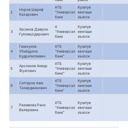
АТБ
Кузатув
Норов Шариф
2
“Универсал
кенгаши
Кахарович
банк
аъзоси
А
Кузатув
Хасанов Даврон
3
“Универсал
кенгаши
Ғуломқодирович
банк
аъзоси
Газахунов
АТБ
Кузатув
4
Убайдулла
“Универсал
кенгаши
Кудратиллевич
банк”
аъзоси
АТБ
Кузатув
Арсланов Анвар
5
“Универсал
кенгаши
Фуатович
банк”
аъзоси
АТБ
Кузатув
Саттаров Азиз
6
“Универсал
кенгаши
Тахирджанович
банк”
аъзоси
АТБ
Кузатув
Рахимова Рано
7
“Универсал
кенгаши
Валеревна
банк”
аъзоси