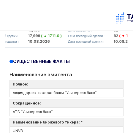
Olmaliq KMK> AJ)
KFSK (<Kafolat sug'urta kompan
16,100
82
 :
Цена закрытия :
17,999
( ▲ 1711.0 )
82
( ▼ 1.91 )
й сделки :
Цена последний сделки :
10.08.2026
10.08.2026
й сделки :
Дата последней сделки :
СУЩЕСТВЕННЫЕ ФАКТЫ
Наименование эмитента
Полное:
Акциядорлик-тижорат банки “Универсал банк”
Сокращенное:
АТБ “Универсал банк”
Наименование биржевого тикера: *
UNVB