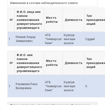
Изменение в составе наблюдательного совета
Ф.И.О. лица или
полное
Тип
Место
№
наименование
Должность
принадлеж
работы
доверительного
акций
управляющего
АТБ
Кузатув
Ризаев Элдор
1
“Универсал
кенгаши
Оддий
Зияматович
банк”
аъзоси
Ф.И.О. или
полное
Тип
Место
№
наименование
Должность
принадлеж
работы
доверительного
акций
управляющего
АТБ
Кузатув
Рахимова Рано
1
“Универсал
кенгаши
0
Валеревна
банк”
аъзоси