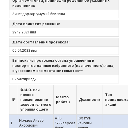
Орган эмитента, принявший решения об указанных
изменениях
Акциядорлар умумий йиғилиши
Дата принятия решения:
29.12.2021 йил
Дата составления протокола:
05.01.2022 йил
Выписка из протокола органа управления и
паспортные данные избранного (назначенного) лица,
с указанием его места жительства**
Бириктирилди
Ф.И.О. или
полное
Тип
Место
№
наименование
Должность
принадлеж
работы
доверительного
акций
управляющего
АТБ
Кузатув
Ирчаев Анвар
1
“Универсал
кенгаши
Ахролович
банк”
раиси