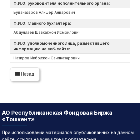
Ф.И.О. руководителя исполнительного органа:
Буваназаров Алишер Анварович
Ф.И.О. главного бухгалтера:
Абдуллаев Шавкатжон Исмоилович
Ф.И.О. уполномоченного лица, разместившего
информацию на веб-сайте:
Назиров Икболжон Саипназарович
Назад
АО Республиканская Фондовая Биржа
«Тошкент»
При использовании материалов опубликованных на данном
сайте, ссылка на www.uzse.uz обязательна.