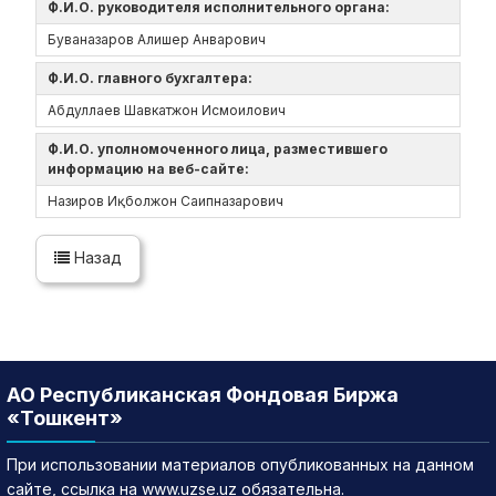
Ф.И.О. руководителя исполнительного органа:
Буваназаров Алишер Анварович
Ф.И.О. главного бухгалтера:
Абдуллаев Шавкатжон Исмоилович
Ф.И.О. уполномоченного лица, разместившего
информацию на веб-сайте:
Назиров Иқболжон Саипназарович
Назад
АО Республиканская Фондовая Биржа
«Тошкент»
При использовании материалов опубликованных на данном
сайте, ссылка на www.uzse.uz обязательна.