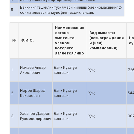
Банкнинг ташкилий тузилмаси йиғилиш баённомасининг 2-
5
сонли иловасига мувофиқ тасдиқлансин.
Наименование
органа
Вид выплаты
эмитента,
(вознаграждения
На
№
Ф.И.О.
членом
и (или)
су
которого
компенсация)
является лицо
Ирчаев Анвар
Банк Кузатув
1
Ҳақ
72
Ахролович
кенгаши
Норов Шариф
Банк Кузатув
2
Ҳақ
54
Кахарович
кенгаши
Хасанов Даврон
Банк Кузатув
3
Ҳақ
90
Ғуломқодирович
кенгаши