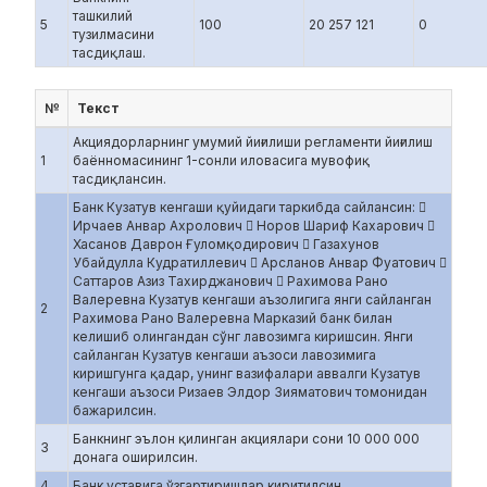
ташкилий
5
100
20 257 121
0
тузилмасини
тасдиқлаш.
№
Текст
Акциядорларнинг умумий йиғилиши регламенти йиғилиш
1
баённомасининг 1-сонли иловасига мувофиқ
тасдиқлансин.
Банк Кузатув кенгаши қуйидаги таркибда сайлансин: 
Ирчаев Анвар Ахролович  Норов Шариф Кахарович 
Хасанов Даврон Ғуломқодирович  Газахунов
Убайдулла Кудратиллевич  Арсланов Анвар Фуатович 
Саттаров Азиз Тахирджанович  Рахимова Рано
Валеревна Кузатув кенгаши аъзолигига янги сайланган
2
Рахимова Рано Валеревна Марказий банк билан
келишиб олингандан сўнг лавозимга киришсин. Янги
сайланган Кузатув кенгаши аъзоси лавозимига
киришгунга қадар, унинг вазифалари аввалги Кузатув
кенгаши аъзоси Ризаев Элдор Зияматович томонидан
бажарилсин.
Банкнинг эълон қилинган акциялари сони 10 000 000
3
донага оширилсин.
4
Банк уставига ўзгартиришлар киритилсин.