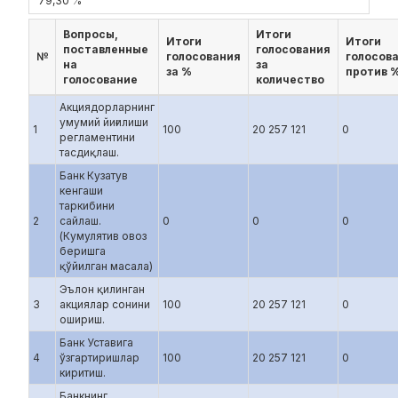
79,30 %
Вопросы,
Итоги
Итоги
Итоги
поставленные
голосования
№
голосования
голосов
на
за
за %
против 
голосование
количество
Акциядорларнинг
умумий йиғилиши
1
100
20 257 121
0
регламентини
тасдиқлаш.
Банк Кузатув
кенгаши
таркибини
2
сайлаш.
0
0
0
(Кумулятив овоз
беришга
қўйилган масала)
Эълон қилинган
3
акциялар сонини
100
20 257 121
0
ошириш.
Банк Уставига
4
ўзгартиришлар
100
20 257 121
0
киритиш.
Банкнинг