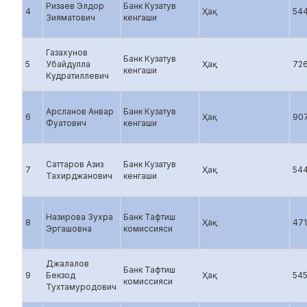
Ризаев Элдор
Банк Кузатув
4
Ҳақ
54
Зияматович
кенгаши
Газахунов
Банк Кузатув
5
Убайдулла
Ҳақ
72
кенгаши
Кудратиллевич
Арсланов Анвар
Банк Кузатув
6
Ҳақ
90
Фуатович
кенгаши
Саттаров Азиз
Банк Кузатув
7
Ҳақ
54
Тахирджанович
кенгаши
Назирова Зухра
Банк Тафтиш
8
Ҳақ
47
Эргашовна
комиссияси
Джалалов
Банк Тафтиш
9
Бекзод
Ҳақ
54
комиссияси
Тухтамуродович