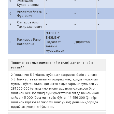
5
Убайдулла
-
-
-
Кудратиллевич
Арсланов Анвар
6
-
-
-
Фуатович
Саттаров Азиз
7
-
-
-
Тахирджанович
“MISTER
ENGLISH”
Рахимова Рано
8
Нодавлат
Директор
-
Валеревна
таълим
муассасаси
Текст вносимых изменений и (или) дополнений в
устав**
2. Уставнинг 5.3-банди қуйидаги таҳрирда баён этилсин:
5.3. Банк устав капиталини ошириш мақсадида чиқариши
мумкин бўлган эълон қилинган акцияларнинг суммаси 72
281 500 000 (етмиш икки миллиард икки юз саксон бир
миллион беш юз минг) сўм ҳужжатсиз шаклда ва номинал
қиймати 5 000 (беш минг) сўм бўлган 14 456 300 (ўн тўрт
миллион тўрт юз эллик олти минг уч юз) дона миқдорида
оддий акцияларга бўлинган.