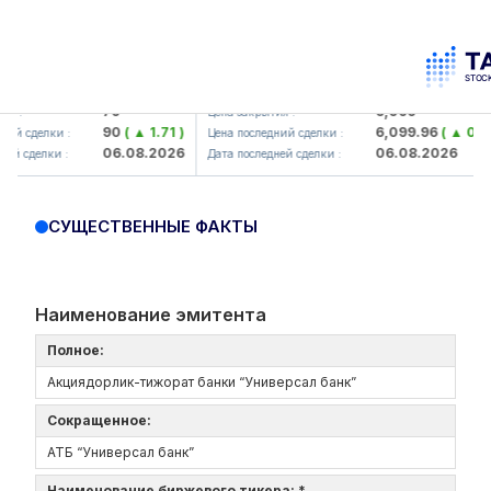
mkorbank> ATB)
UZMK (<O'zmetkombinat> AJ)
79
6,099
Цена закрытия :
90
( ▲ 1.71 )
6,099.96
( ▲ 0.08 )
сделки :
Цена последний сделки :
06.08.2026
06.08.2026
сделки :
Дата последней сделки :
СУЩЕСТВЕННЫЕ ФАКТЫ
Наименование эмитента
Полное:
Акциядорлик-тижорат банки “Универсал банк”
Сокращенное:
АТБ “Универсал банк”
Наименование биржевого тикера: *