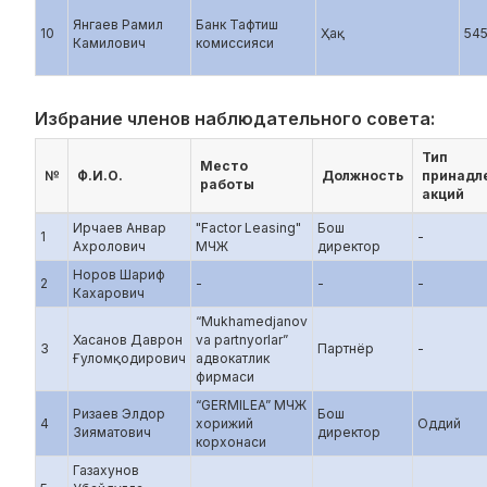
Янгаев Рамил
Банк Тафтиш
10
Ҳақ
54
Камилович
комиссияси
Избрание членов наблюдательного совета:
Тип
Место
№
Ф.И.О.
Должность
принадл
работы
акций
Ирчаев Анвар
"Factor Leasing"
Бош
1
-
Ахролович
МЧЖ
директор
Норов Шариф
2
-
-
-
Кахарович
“Mukhamedjanov
Хасанов Даврон
va partnyorlar”
3
Партнёр
-
Ғуломқодирович
адвокатлик
фирмаси
“GERMILEA” МЧЖ
Ризаев Элдор
Бош
4
хорижий
Оддий
Зияматович
директор
корхонаси
Газахунов