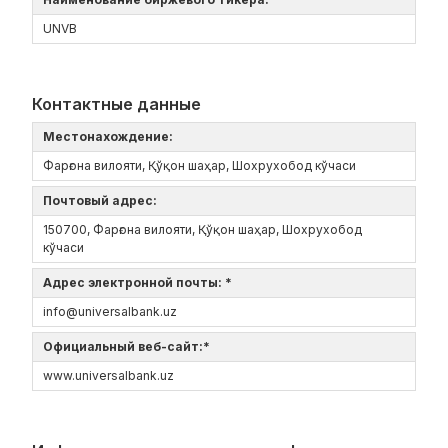
UNVB
Контактные данные
Местонахождение:
Фарғона вилояти, Қўқон шаҳар, Шохрухобод кўчаси
Почтовый адрес:
150700, Фарғона вилояти, Қўқон шаҳар, Шохрухобод
кўчаси
Адрес электронной почты: *
info@universalbank.uz
Официальный веб-сайт:*
www.universalbank.uz