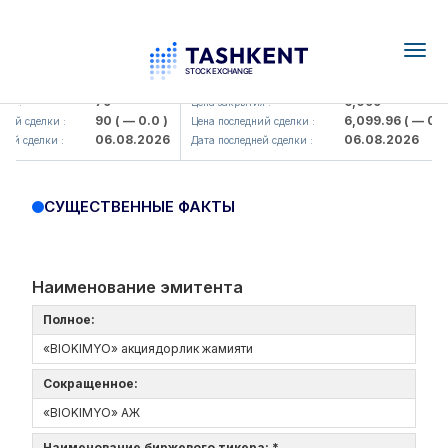
Togg
navig
Hamkorbank> ATB)
UZMK (<O'zmetkombinat> AJ)
79
6,099
я :
Цена закрытия :
90
( — 0.0 )
6,099.96
( — 0.0 
ний сделки :
Цена последний сделки :
06.08.2026
06.08.2026
ей сделки :
Дата последней сделки :
СУЩЕСТВЕННЫЕ ФАКТЫ
Наименование эмитента
Полное:
«BIOKIMYO» акциядорлик жамияти
Сокращенное:
«BIOKIMYO» АЖ
Наименование биржевого тикера: *