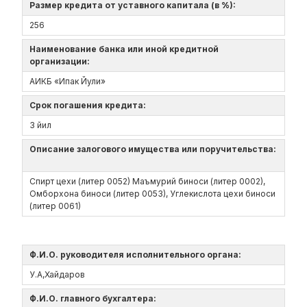
Размер кредита от уставного капитала (в %):
256
Наименование банка или иной кредитной
организации:
АИКБ «Ипак Йули»
Срок погашения кредита:
3 йил
Описание залогового имущества или поручительства:
Спирт цехи (литер 0052) Маъмурий биноси (литер 0002),
Омборхона биноси (литер 0053), Углекислота цехи биноси
(литер 0061)
Ф.И.О. руководителя исполнительного органа:
У.А,Хайдаров
Ф.И.О. главного бухгалтера: