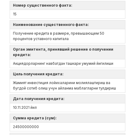
Номер существенного факта:
15
Наименование существенного факта:
Получение кредита в размере, превышающем 50
процентов уставного капитала
Орган эмитента, принявший решение о получении
кредита:
Акциядорларнинг навбатдан ташкари умумий йигилиши
Цель получения кредита:
Жамият инвестиция лойихаларини молиялаштириш ва
бугдой сотиб олиш учун айланма маблагларни тулдириш
Дата получения кредита:
10.11.2021 йил
Сумма кредита (сум):
24500000000