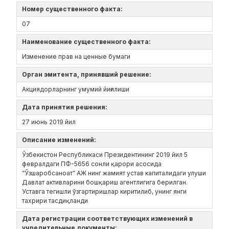
Номер существенного факта:
07
Наименование существенного факта:
Изменение прав на ценные бумаги
Орган эмитента, принявший решение:
Акциядорларнинг умумий йиғилиши
Дата принятия решения:
27 июнь 2019 йил
Описание изменений:
Ўзбекистон Республикаси Президентининг 2019 йил 5
февралдаги ПФ-5656 сонли қарори асосида
“Ўзшаробсаноат” АЖ нинг жамият устав капиталидаги улуши
Давлат активларини бошқариш агентлигига берилган.
Уставга тегишли ўзгартиришлар киритилиб, унинг янги
тахрири тасдиқланди
Дата регистрации соответствующих изменений в
учредительные документы: