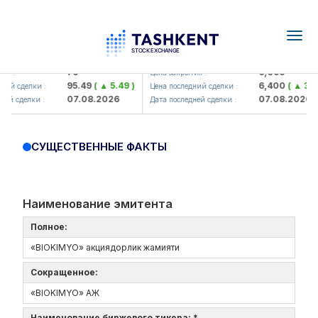
Togg
navig
Hamkorbank> ATB)
UZMK (<O'zmetkombinat> AJ)
79
6,099
я :
Цена закрытия :
95.49
( ▲ 5.49 )
6,400
( ▲ 300
ний сделки :
Цена последний сделки :
07.08.2026
07.08.2026
ей сделки :
Дата последней сделки :
СУЩЕСТВЕННЫЕ ФАКТЫ
Наименование эмитента
Полное:
«BIOKIMYO» акциядорлик жамияти
Сокращенное:
«BIOKIMYO» АЖ
Наименование биржевого тикера: *