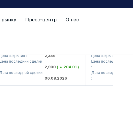
 рынку
Пресс-центр
О нас
TS (<Kvarts> AJ)
QZSM (<Qizilqumseme
а закрытия :
2,385
Цена закрытия :
а последний сделки
Цена последний сделки
2,900
( ▲ 204.01 )
:
а последней сделки
Дата последней сделки
06.08.2026
: