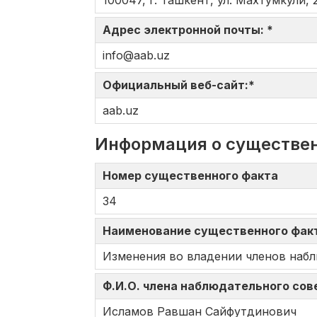
100047, г. Ташкент, ул. Махтумкули, 
Адрес электронной почты: *
info@aab.uz
Официальный веб-сайт:*
aаb.uz
Информация о существе
Номер существенного факта
34
Наименование существенного фа
Изменения во владении членов наб
Ф.И.О. члена наблюдательного сов
Исламов Равшан Сайфутдинович