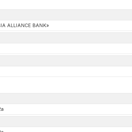
SIA ALLIANCE BANK»
*
2а