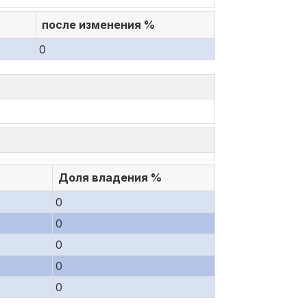
после изменения %
0
Доля владения %
0
0
0
0
0