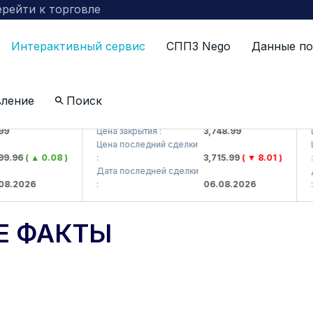
рейти к торговле
Интерактивный сервис
СППЗ Nego
Данные по
вление
Поиск
J)
UZMKP (<O'zmetkombinat> AJ)
KV
Цена закрытия :
3,748.99
Цен
Цена последний сделки
Цен
.96
( ▲ 0.08 )
:
3,715.99
( ▼ 8.01 )
:
Дата последней сделки
Дат
.2026
:
06.08.2026
:
Е ФАКТЫ