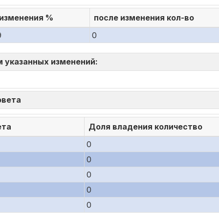
 изменения %
после изменения кол-во
9
0
м указанных изменений:
совета
ета
Доля владения количество
0
0
0
0
0