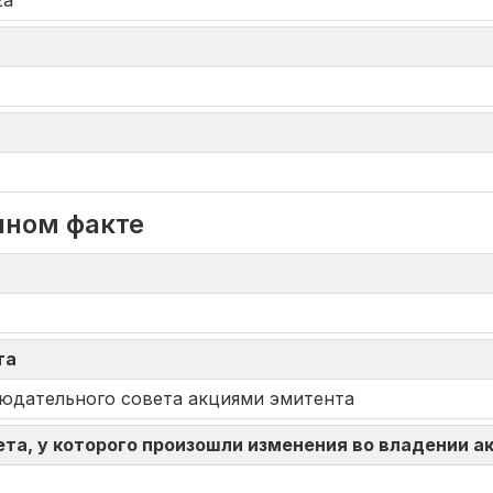
2а
нном факте
кта
людательного совета акциями эмитента
ета, у которого произошли изменения во владении 