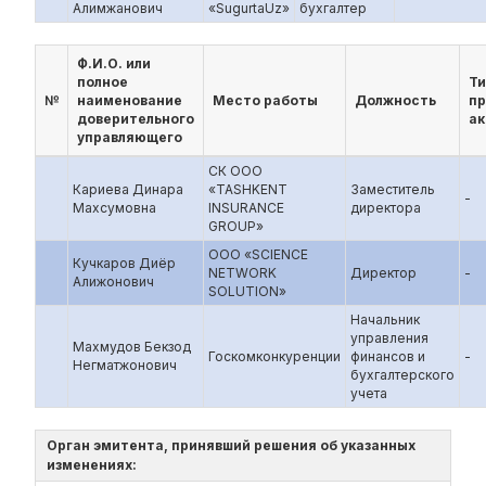
Алимжанович
«SugurtaUz»
бухгалтер
Ф.И.О. или
полное
Ти
№
наименование
Место работы
Должность
п
доверительного
ак
управляющего
СК ООО
Кариева Динара
«TASHKENT
Заместитель
-
Махсумовна
INSURANCE
директора
GROUP»
ООО «SCIENCE
Кучкаров Диёр
NETWORK
Директор
-
Алижонович
SOLUTION»
Начальник
управления
Махмудов Бекзод
Госкомконкуренции
финансов и
-
Негматжонович
бухгалтерского
учета
Орган эмитента, принявший решения об указанных
изменениях: