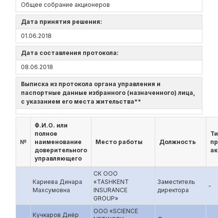
Общее собрание акционеров
Дата принятия решения:
01.06.2018
Дата составления протокола:
08.06.2018
Выписка из протокола органа управления и
паспортные данные избранного (назначенного) лица,
с указанием его места жительства**
Ф.И.О. или
полное
Ти
№
наименование
Место работы
Должность
п
доверительного
ак
управляющего
СК ООО
Кариева Динара
«TASHKENT
Заместитель
-
Махсумовна
INSURANCE
директора
GROUP»
ООО «SCIENCE
Кучкаров Диёр