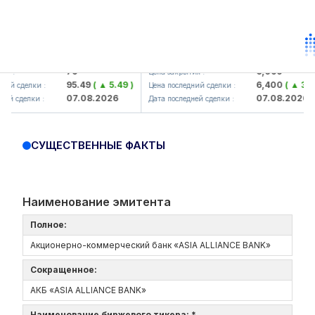
amkorbank> ATB)
UZMK (<O'zmetkombinat> AJ)
79
6,099
:
Цена закрытия :
95.49
( ▲ 5.49 )
6,400
( ▲ 300.0
й сделки :
Цена последний сделки :
07.08.2026
07.08.2026
 сделки :
Дата последней сделки :
СУЩЕСТВЕННЫЕ ФАКТЫ
Наименование эмитента
Полное:
Акционерно-коммерческий банк «ASIA ALLIANCE BANK»
Сокращенное:
АКБ «ASIA ALLIANCE BANK»
Наименование биржевого тикера: *