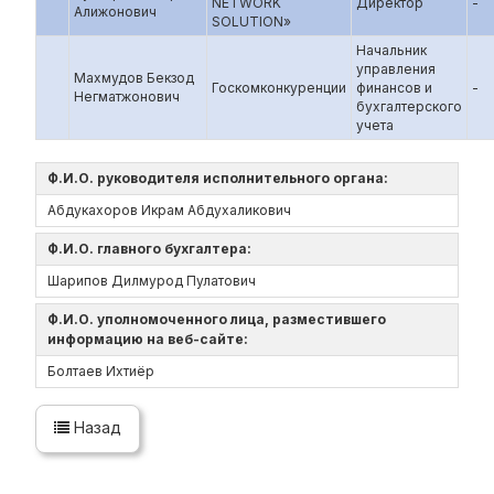
NETWORK
Директор
-
Алижонович
SOLUTION»
Начальник
управления
Махмудов Бекзод
Госкомконкуренции
финансов и
-
Негматжонович
бухгалтерского
учета
Ф.И.О. руководителя исполнительного органа:
Абдукахоров Икрам Абдухаликович
Ф.И.О. главного бухгалтера:
Шарипов Дилмурод Пулатович
Ф.И.О. уполномоченного лица, разместившего
информацию на веб-сайте:
Болтаев Ихтиёр
Назад