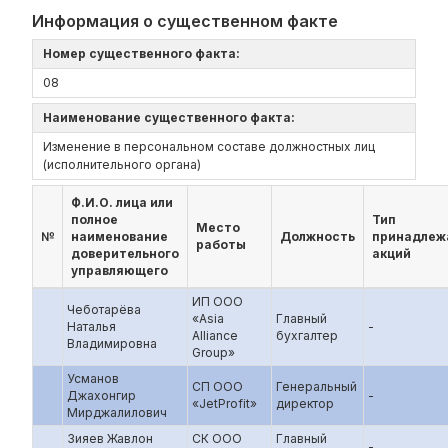
Информация о существенном факте
Номер существенного факта:
08
Наименование существенного факта:
Изменение в персональном составе должностных лиц
(исполнительного органа)
Ф.И.О. лица или
полное
Тип
Место
№
наименование
Должность
принадлеж
работы
доверительного
акций
управляющего
ИП ООО
Чеботарёва
«Asia
Главный
Наталья
-
Alliance
бухгалтер
Владимировна
Group»
Усманов
СП ООО
Генеральный
Джахонгир
-
«JetProfit»
директор
Мирджалилович
Зияев Жавлон
СК ООО
Главный
-