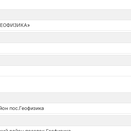
ГЕОФИЗИКА»
*
йон пос.Геофизика