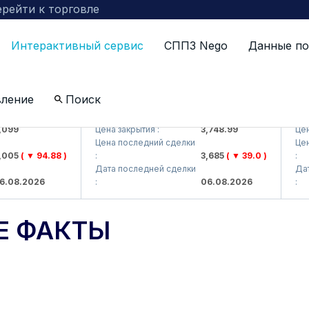
рейти к торговле
Интерактивный сервис
СППЗ Nego
Данные по
вление
Поиск
AJ)
UZMKP (<O'zmetkombinat> AJ)
KVTS 
9
Цена закрытия :
3,748.99
Цена за
Цена последний сделки
Цена п
5
( ▼ 94.88 )
:
3,685
( ▼ 39.0 )
:
Дата последней сделки
Дата п
8.2026
:
06.08.2026
:
Е ФАКТЫ