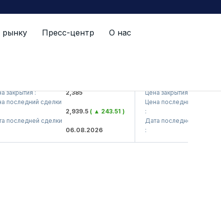
 рынку
Пресс-центр
О нас
(<Kvarts> AJ)
QZSM (<Qizilqumsement>
крытия :
2,385
Цена закрытия :
1,2
оследний сделки
Цена последний сделки
2,939.5
( ▲ 243.51 )
:
1,2
оследней сделки
Дата последней сделки
06.08.2026
:
06.