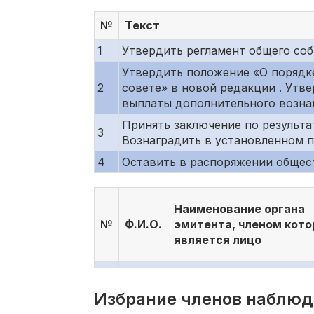
№
Текст
1
Утвердить регламент общего со
Утвердить положение «О порядк
2
совете» в новой редакции . Утв
выплаты дополнительного возна
Принять заключение по результа
3
Вознаградить в установленном п
4
Оставить в распоряжении общест
Наименование органа
№
Ф.И.О.
эмитента, членом кото
является лицо
Избрание членов наблюда