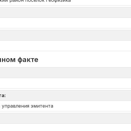
ский район поселок Геофизика
нном факте
та:
 управления эмитента