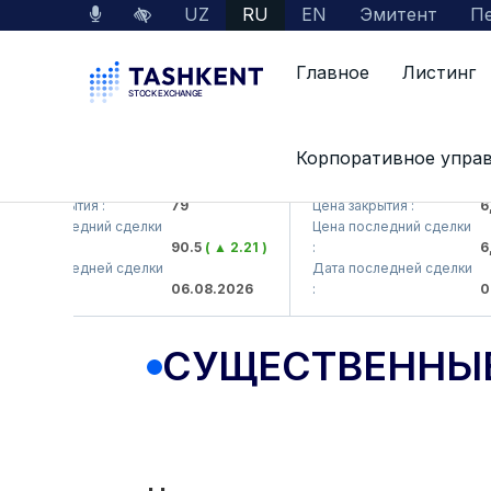
UZ
RU
EN
Эмитент
Пе
Главное
Листинг
Корпоративное упра
KB (<Hamkorbank> ATB)
UZMK (<O'zmetkombinat> 
а закрытия :
79
Цена закрытия :
6,09
а последний сделки
Цена последний сделки
90.5
( ▲ 2.21 )
:
6,00
а последней сделки
Дата последней сделки
06.08.2026
:
06.0
СУЩЕСТВЕННЫ