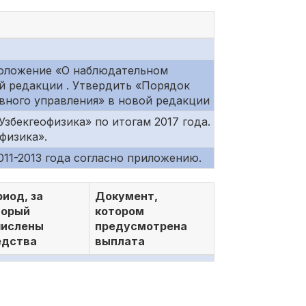
положение «О наблюдательном
й редакции . Утвердить «Порядок
вного управления» в новой редакции
збекгеофизика» по итогам 2017 года.
физика».
11-2013 года согласно приложению.
иод, за
Документ,
торый
котором
числены
предусмотрена
едства
выплата