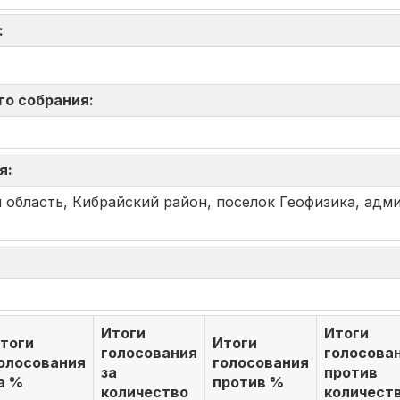
я:
го собрания:
ия:
я область, Кибрайский район, поселок Геофизика, ад
Итоги
Итоги
тоги
Итоги
голосования
голосова
олосования
голосования
за
против
а %
против %
количество
количест