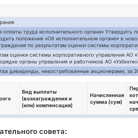
брания
е оплаты труда исполнительного органа» Утвердить 
ердить положение «Об исполнительном органе» в ново
граждения по результатам оценки системы корпорати
там оценки системы корпоративного управления АО «У
орядке органы управления и работников АО «Узбекгео
ва дивиденды, невостребованные акционерами, за 20
Пер
Вид выплаты
Начисленная
ко
рого
(вознаграждения и
сумма (сум)
на
(или) компенсация)
ср
тельного совета: