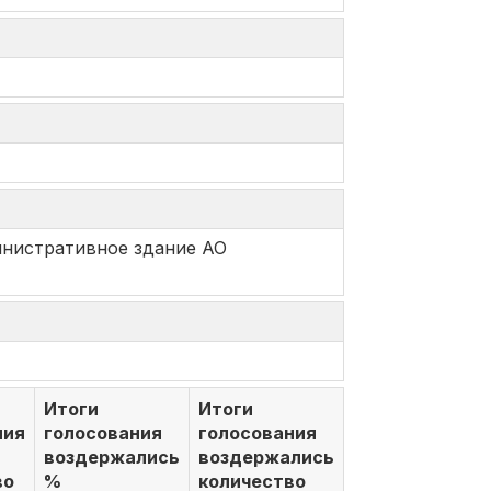
министративное здание АО
Итоги
Итоги
ния
голосования
голосования
воздержались
воздержались
во
%
количество