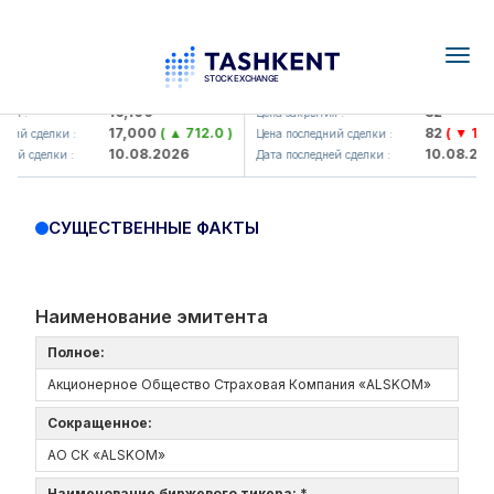
Togg
navig
<Olmaliq KMK> AJ)
KFSK (<Kafolat sug'urta kompa
16,100
82
ия :
Цена закрытия :
17,000
( ▲ 712.0 )
82
( ▼ 1.91 
ний сделки :
Цена последний сделки :
10.08.2026
10.08.202
ней сделки :
Дата последней сделки :
СУЩЕСТВЕННЫЕ ФАКТЫ
Наименование эмитента
Полное:
Акционерное Общество Страховая Компания «ALSKOM»
Сокращенное:
АО СК «ALSKOM»
Наименование биржевого тикера: *