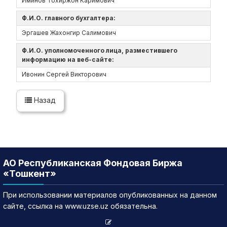
Иминов Тохиржон Каримович
Ф.И.О. главного бухгалтера:
Эргашев Жахонгир Салимович
Ф.И.О. уполномоченного лица, разместившего
информацию на веб-сайте:
Ивонин Сергей Викторович
Назад
АО Республиканская Фондовая Биржа
«Тошкент»
При использовании материалов опубликованных на данном
сайте, ссылка на www.uzse.uz обязательна.