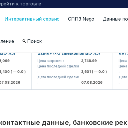
рейти к торговле
Интерактивный сервис
СППЗ Nego
Данные по
по компаниям включенных в биржевой котировальны
вление
Поиск
 AJ)
UZMKP (<O'zmetkombinat> AJ)
KVTS (<
9
Цена закрытия :
3,748.99
Цена закр
Цена последний сделки
Цена пос
00
( — 0.0 )
:
3,601
( — 0.0 )
:
Дата последней сделки
Дата пос
8.2026
:
07.08.2026
:
контактные данные, банковские ре