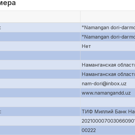
мера
:
"Namangan dori-darmon"
"Namangan dori-darm
Нет
Наманганская область,
Наманганская область,
nam-dori@inbox.uz
www.namangandd.uz
:
ТИФ Миллий Банк На
202100007003066090
00222