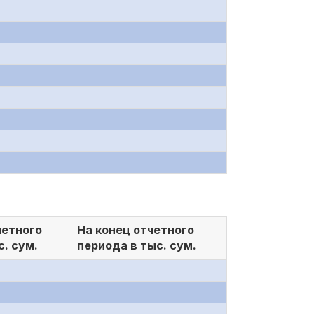
четного
На конец отчетного
с. сум.
периода в тыс. сум.