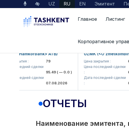
UZ
RU
EN
Эмитент
Пе
Главное
Листинг
Interactive Services
Раскрытие информации 
Корпоративное упра
KB (<Hamkorbank> ATB)
UZMK (<O'zmetkombinat>
а закрытия :
79
Цена закрытия :
6,09
на последний сделки
Цена последний сделки
95.49
( — 0.0 )
:
6,4
та последней сделки
Дата последней сделки
07.08.2026
:
07.0
ОТЧЕТЫ
Наименование эмитента, 