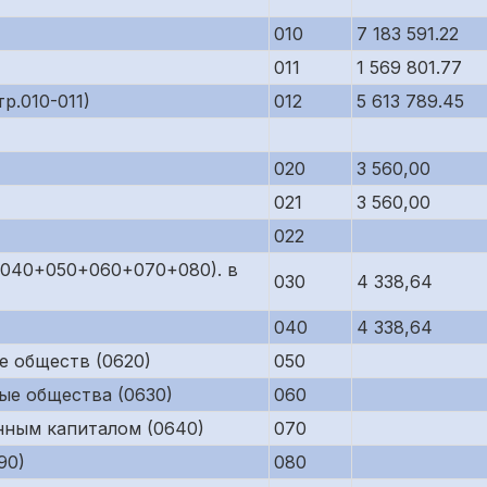
010
7 183 591.22
011
1 569 801.77
р.010-011)
012
5 613 789.45
020
3 560,00
021
3 560,00
022
р.040+050+060+070+080). в
030
4 338,64
040
4 338,64
е обществ (0620)
050
ые общества (0630)
060
нным капиталом (0640)
070
90)
080