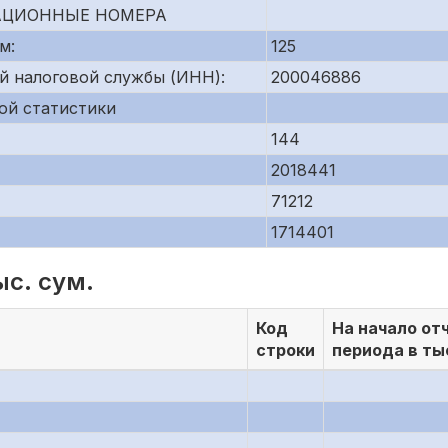
АЦИОННЫЕ НОМЕРА
м:
125
й налоговой службы (ИНН):
200046886
ой статистики
144
2018441
71212
1714401
ыс. сум.
Код
На начало от
строки
периода в ты