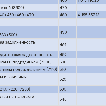
460
1 613 116,20
тежей (8900)
470
440+450+460+470
480
4 155 557,13
490
580+590)
кая задолженность
491
редиторская задолженность
492
кам и подрядчикам (7000)
500
енным подразделениям (7110)
510
м и зависимые,
520
10, 7220, 7230)
530
тва по налогам и
540