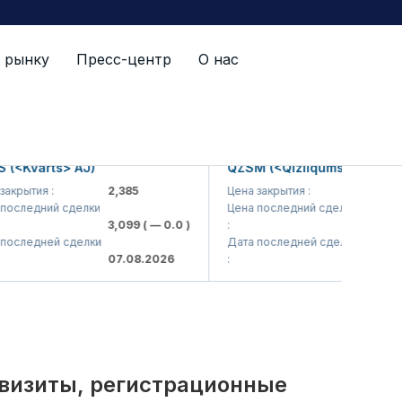
 рынку
Пресс-центр
О нас
й список
Kvarts> AJ)
QZSM (<Qizilqumsement> AJ)
ытия :
2,385
Цена закрытия :
1,208
ледний сделки
Цена последний сделки
3,099
( — 0.0 )
:
1,220
( — 0
ледней сделки
Дата последней сделки
07.08.2026
:
07.08.202
квизиты, регистрационные