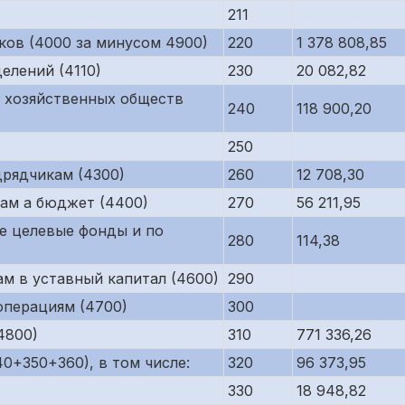
211
ков (4000 за минусом 4900)
220
1 378 808,85
елений (4110)
230
20 082,82
 хозяйственных обществ
240
118 900,20
250
рядчикам (4300)
260
12 708,30
ам а бюджет (4400)
270
56 211,95
е целевые фонды и по
280
114,38
м в уставный капитал (4600)
290
операциям (4700)
300
4800)
310
771 336,26
0+350+360), в том числе:
320
96 373,95
330
18 948,82