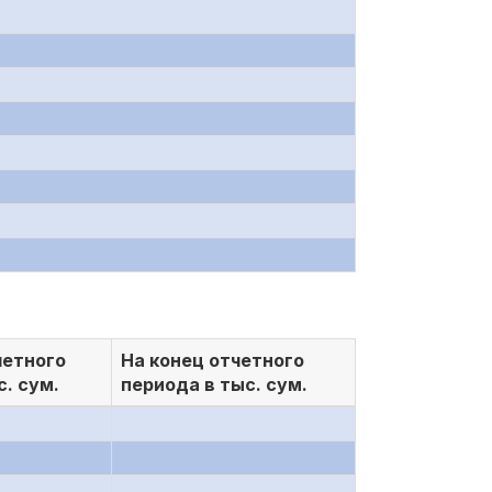
четного
На конец отчетного
с. сум.
периода в тыс. сум.