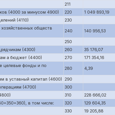
211
ков (4000 за минусом 4900)
220
1 049 893,19
елений (4110)
230
 хозяйственных обществ
240
140 956,53
250
рядчикам (4300)
260
35 176,07
ам а бюджет (4400)
270
171 354,16
е целевые фонды и по
280
4,39
м в уставный капитал (4600)
290
операциям (4700)
300
4800)
310
228 666,02
0+350+360), в том числе:
320
129 604,35
330
19 205,88