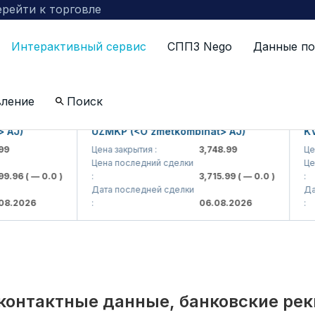
рейти к торговле
Интерактивный сервис
СППЗ Nego
Данные по
по компаниям включенных в биржевой котировальны
вление
Поиск
UZMKP (<O'zmetkombinat> AJ)
KVTS (
Цена закрытия :
3,748.99
Цена за
Цена последний сделки
Цена по
6
( — 0.0 )
:
3,715.99
( — 0.0 )
:
Дата последней сделки
Дата по
026
:
06.08.2026
:
контактные данные, банковские ре