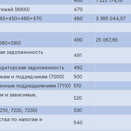
460
1 223 174,16
тежей (8900)
470
440+450+460+470
480
3 395 044,57
490
25 067,85
580+590)
кая задолженность
491
редиторская задолженность
492
кам и подрядчикам (7000)
500
енным подразделениям (7110)
510
м и зависимые,
520
10, 7220, 7230)
530
тва по налогам и
540