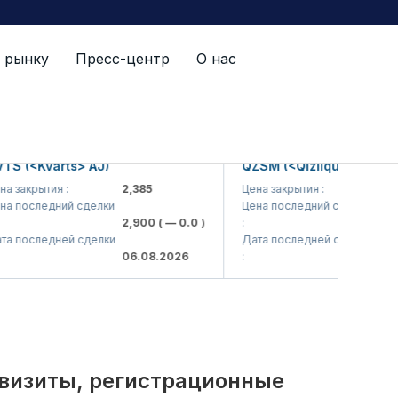
 рынку
Пресс-центр
О нас
й список
<Kvarts> AJ)
QZSM (<Qizilqumsement> AJ
крытия :
2,385
Цена закрытия :
1,208
следний сделки
Цена последний сделки
2,900
( — 0.0 )
:
1,200
( 
следней сделки
Дата последней сделки
06.08.2026
:
06.08.2
квизиты, регистрационные