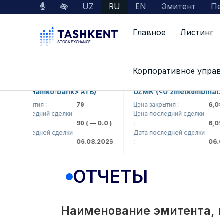
UZ
RU
EN
Эмитент
Пе
Главное
Листинг
Interactive Services
Раскрытие информации 
Корпоративное упра
B (<Hamkorbank> ATB)
UZMK (<O'zmetkombinat> AJ)
закрытия :
79
Цена закрытия :
6,099
 последний сделки
Цена последний сделки
90
( — 0.0 )
:
6,099.9
 последней сделки
Дата последней сделки
06.08.2026
:
06.08.2
ОТЧЕТЫ
Наименование эмитента, 