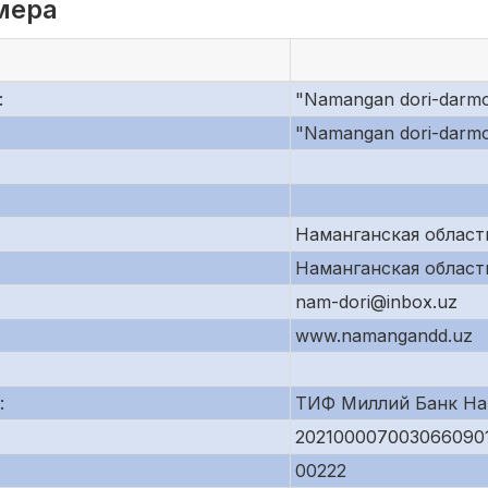
мера
:
"Namangan dori-darmon"
"Namangan dori-darm
Наманганская область,
Наманганская область,
nam-dori@inbox.uz
www.namangandd.uz
:
ТИФ Миллий Банк На
202100007003066090
00222