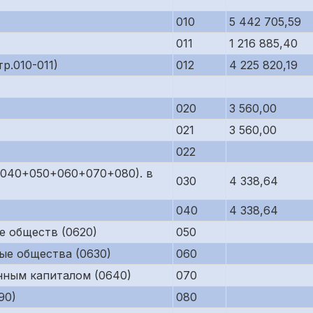
010
5 442 705,59
011
1 216 885,40
р.010-011)
012
4 225 820,19
020
3 560,00
021
3 560,00
022
р.040+050+060+070+080). в
030
4 338,64
040
4 338,64
е обществ (0620)
050
ые общества (0630)
060
нным капиталом (0640)
070
90)
080