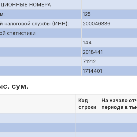
АЦИОННЫЕ НОМЕРА
м:
125
й налоговой службы (ИНН):
200046886
ой статистики
144
2018441
71212
1714401
ыс. сум.
Код
На начало от
строки
периода в ты