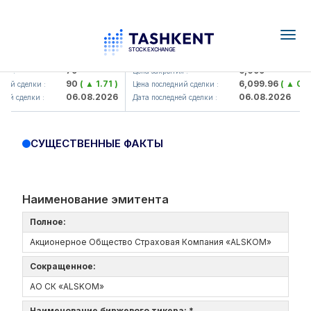
Togg
navig
Hamkorbank> ATB)
UZMK (<O'zmetkombinat> AJ)
79
6,099
я :
Цена закрытия :
90
( ▲ 1.71 )
6,099.96
( ▲ 0.08
ний сделки :
Цена последний сделки :
06.08.2026
06.08.2026
ей сделки :
Дата последней сделки :
СУЩЕСТВЕННЫЕ ФАКТЫ
Наименование эмитента
Полное:
Акционерное Общество Страховая Компания «ALSKOM»
Сокращенное:
АО СК «ALSKOM»
Наименование биржевого тикера: *