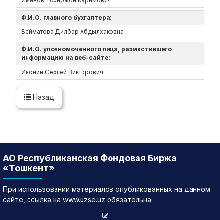
Иминов Тохиржон Каримович
Ф.И.О. главного бухгалтера:
Бойматова Дилбар Абдылхаковна
Ф.И.О. уполномоченного лица, разместившего
информацию на веб-сайте:
Ивонин Сергей Викторович
Назад
АО Республиканская Фондовая Биржа
«Тошкент»
При использовании материалов опубликованных на данном
сайте, ссылка на www.uzse.uz обязательна.