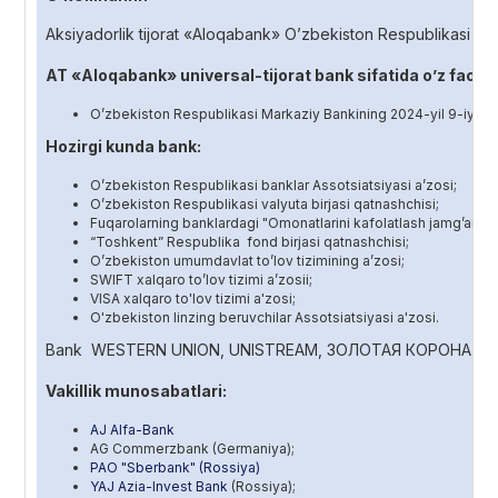
Aksiyadorlik tijorat «Aloqabank» O’zbekiston Respublikasi Vaz
AT «Aloqabank» universal-tijorat bank sifatida o’z faoliy
O’zbekiston Respublikasi Markaziy Bankining 2024-yil 9-iyuldag
Hozirgi kunda bank:
O’zbekiston Respublikasi banklar Assotsiatsiyasi a’zosi;
O’zbekiston Respublikasi valyuta birjasi qatnashchisi;
Fuqarolarning banklardagi "Omonatlarini kafolatlash jamg’armas
“Toshkent” Respublika fond birjasi qatnashchisi;
O’zbekiston umumdavlat to’lov tizimining a’zosi;
SWIFT xalqaro to’lov tizimi a’zosii;
VISA xalqaro to'lov tizimi a'zosi;
O'zbekiston linzing beruvchilar Assotsiatsiyasi a'zosi.
Bank WESTERN UNION, UNISTREAM, ЗОЛОТАЯ КОРОНА, CONTACT, 
Vakillik munosabatlari:
AJ Alfa-Bank
AG Commerzbank (Germaniya);
PAO "Sberbank" (Rossiya)
YAJ Azia-Invest Bank
(Rossiya);