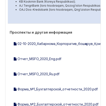
KB Kookmin Bank (Koreya Respublikasi);
AJ TengriBank (loro hisobraqam, Qozog'iston Respublikasi);
OAJ Dos-Kredobank (loro hisobraqam, Qirg'iziston Respublikas
Проспекты и другая информация
02-10-2020_Хабарнома_Корпоратив_бошқарув_Қоидала
Отчет_MSFO_2020_Eng.pdf
Отчет_MSFO_2020_Ru.pdf
Форма_№1_Бухгалтерской_отчетности_2020.pdf
Форма_№2_Бухгалтерской_отчетности_2020.pdf