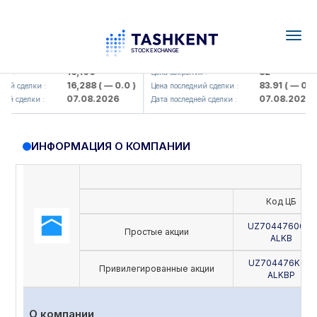
Togg
navig
Olmaliq KMK> AJ)
KFSK (<Kafolat sug'urta kompaniya
16,100
82
 :
Цена закрытия :
16,288
( — 0.0 )
83.91
( — 0.0 )
й сделки :
Цена последний сделки :
07.08.2026
07.08.2026
й сделки :
Дата последней сделки :
ИНФОРМАЦИЯ О КОМПАНИИ
Код ЦБ
UZ7044760005
Простые акции
ALKB
UZ704476K019
Привилегированные акции
ALKBP
О компании