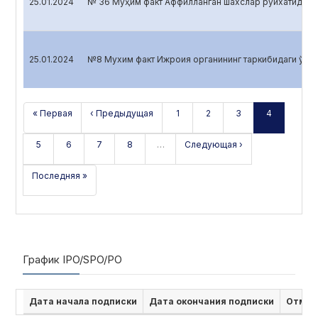
25.01.2024
№ 36 Муҳим факт Аффилланган шахслар рўйхатидаги ў
25.01.2024
№8 Мухим факт Ижроия органининг таркибидаги ўзгар
« Первая
‹ Предыдущая
1
2
3
4
5
6
7
8
…
Следующая ›
Последняя »
График IPO/SPO/PO
Дата начала подписки
Дата окончания подписки
Отмен