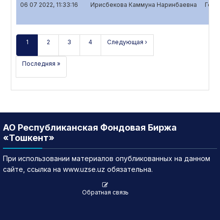
06 07 2022, 11:33:16
Ирисбекова Каммуна Наринбаевна
Годо
1
2
3
4
Следующая ›
Последняя »
АО Республиканская Фондовая Биржа
«Тошкент»
При использовании материалов опубликованных на данном
сайте, ссылка на www.uzse.uz обязательна.
Обратная связь