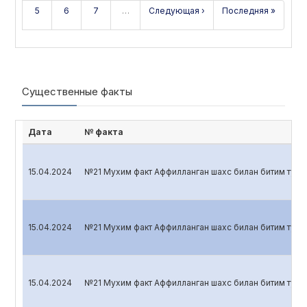
5
6
7
…
Следующая ›
Последняя »
Существенные факты
Дата
№ факта
15.04.2024
№21 Мухим факт Аффилланган шахс билан битим тузи
15.04.2024
№21 Мухим факт Аффилланган шахс билан битим тузил
15.04.2024
№21 Мухим факт Аффилланган шахс билан битим тузил