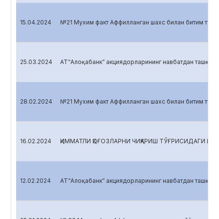
15.04.2024
№21 Мухим факт Аффилланган шахс билан битим тузи
25.03.2024
АТ“Алоқабанк” акциядорларининг навбатдан ташқари
28.02.2024
№21 Мухим факт Аффилланган шахс билан битим тузил
16.02.2024
ҚИММАТЛИ ҚОҒОЗЛАРНИ ЧИҚАРИШ ТЎҒРИСИДАГИ ҚАР
12.02.2024
АТ“Алоқабанк” акциядорларининг навбатдан ташқари