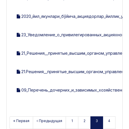
2020_йил_якунлари_бўйича_акциядорлар_йиллик_уму
23_Уведомление_о_привилегированных_акцияхнов.p
21_Решения__принятые_высшим_органом_управления_э
21.Решения__принятые_высшим_органом_управления_э
09_Перечень_дочерних_и_зависимых_хозяйственных_о
« Первая
‹ Предыдущая
1
2
3
4