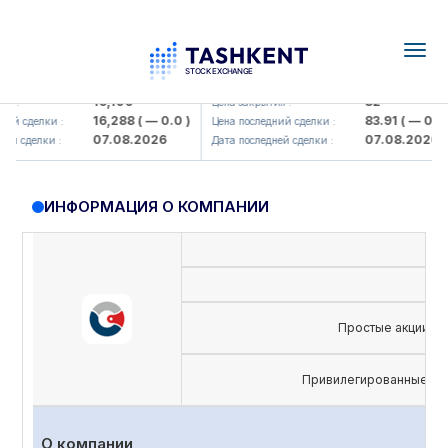
Togg
navig
lmaliq KMK> AJ)
KFSK (<Kafolat sug'urta kompaniya
16,100
82
:
Цена закрытия :
16,288
( — 0.0 )
83.91
( — 0.0 )
 сделки :
Цена последний сделки :
07.08.2026
07.08.2026
 сделки :
Дата последней сделки :
ИНФОРМАЦИЯ О КОМПАНИИ
Простые акции
Привилегированные ак
О компании