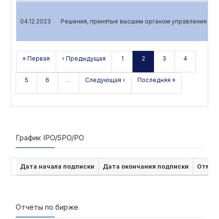
04.12.2023
Решения, принятые высшим органом управления эми
« Первая
‹ Предыдущая
1
2
3
4
5
6
…
Следующая ›
Последняя »
График IPO/SPO/PO
Дата начала подписки
Дата окончания подписки
Отмен
Отчёты по бирже