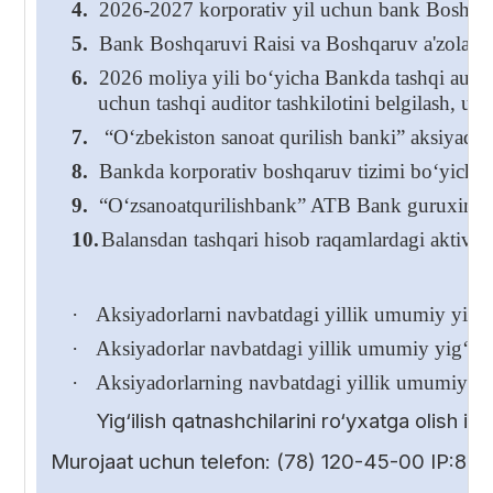
4.
2026-2027 korporativ yil uchun bank Boshqaru
5.
Bank Boshqaruvi Raisi va Boshqaruv a'zolarining
6.
2026 moliya yili bo‘yicha Bankda tashqi audito
uchun tashqi auditor tashkilotini belgilash, us
7.
“O‘zbekiston sanoat qurilish banki” aksiyadorli
8.
Bankda korporativ boshqaruv tizimi bo‘yicha 
9.
“O‘zsanoatqurilishbank” ATB Bank guruxini k
10.
Balansdan tashqari hisob raqamlardagi aktivlar
·
Aksiyadorlarni navbatdagi yillik umumiy yig‘ili
·
Aksiyadorlar navbatdagi yillik umumiy yig‘ilish
·
Aksiyadorlarning navbatdagi yillik umumiy yig
Yig‘ilish qatnashchilarini ro‘yxatga olish 
Murojaat uchun telefon: (78) 120-45-00 IP:85-