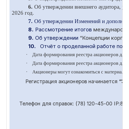
6.
Об утверждении внешнего аудитора, ус
2026 год.
7.
Об утверждении Изменений и дополнени
8.
Рассмотрение итогов
международ
9.
Об утверждении
“Концепции корпор
10.
Отчёт о проделанной работе по в
·
Дата формирования реестра акционеров для
·
Дата формирования реестра акционеров для 
·
Акционеры могут ознакомиться с материала
Регистрация акционеров начинается
“30
Телефон для справок: (78) 120-45-00 IP:85-55