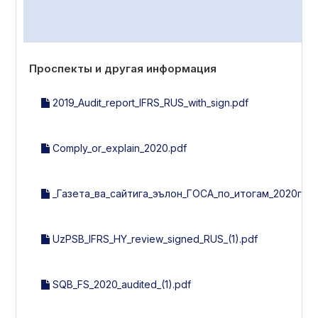
Проспекты и другая информация
2019_Audit_report_IFRS_RUS_with_sign.pdf
Comply_or_explain_2020.pdf
_Газета_ва_сайтига_эълон_ГОСА_по_итогам_2020г_30_
UzPSB_IFRS_HY_review_signed_RUS_(1).pdf
SQB_FS_2020_audited_(1).pdf