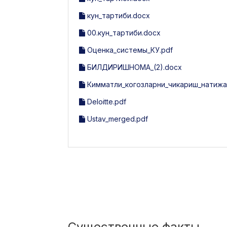
кун_тартиби.docx
00.кун_тартиби.docx
Оценка_системы_КУ.pdf
БИЛДИРИШНОМА_(2).docx
Кимматли_когозларни_чикариш_натиж
Deloitte.pdf
Ustav_merged.pdf
Существенные факты