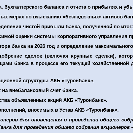
, бухгалтерского баланса и отчета о прибылях и убы
тых мерах по взысканию «безнадежных» активов бан
деления чистой прибыли банка, полученной по итога
симой оценки системы корпоративного управления п
ора банка на 2026 год и определение максимального 
добрение сделок (включая крупные сделки), кото
ми банка в процессе его текущей хозяйственной д
ационной структуры АКБ «Туронбанк».
 на внебалансовый счет банка.
ства объявленных акций АКБ «Туронбанк».
ополнений, вносимых в Устав АКБ «Туронбанк».
онеров для оповещения о проведении общего собра
анка для проведения общего собрания акционеров – 