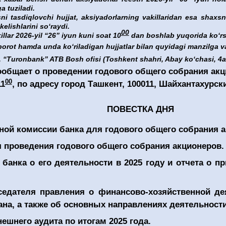
a tuziladi.
 tasdiqlovchi hujjat, aksiyadorlarning vakillaridan esa shaxsni
elishlarini soʻraydi.
00
llar 2026-yil “26” iyun kuni soat 10
dan boshlab yuqorida koʻrsa
borot hamda unda koʻriladigan hujjatlar bilan quyidagi manzilga va
“Turonbank” ATB Bosh ofisi (Toshkent shahri, Abay koʻchasi, 4a u
ообщает
о проведении
годового общего собрания акц
00
11
, по адресу город Ташкент, 100011, Шайхантахурски
ПОВЕСТКА ДНЯ
ой комиссии банка для годового общего собрания а
я проведения
годового общего собрания акционеров.
банка о его деятельности в 202
5
году и отчета о пр
седателя правления о финансово-хозяйственной де
на, а также об основных направлениях деятельности 
ешнего аудита по итогам 202
5
года.