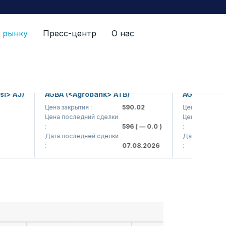
 рынку
Пресс-центр
О нас
AJ)
AGBA (<Agrobank> ATB)
AGBAP (<Agroba
Цена закрытия :
590.02
Цена закрытия :
Цена последний сделки
Цена последний сд
:
596
( — 0.0 )
:
Дата последней сделки
Дата последней с
:
07.08.2026
: