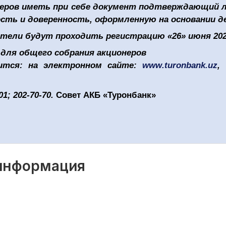
неров иметь при себе документ подтверждающий л
ть и доверенность, оформленную на основании д
ители будут проходить регистрацию «26»
июня
202
 для общего собрания акционеров
ится: на электронном сайте:
www
.
turonbank
.
uz
,
01; 202-70-70.
Совет АКБ «Туронбанк»
 информация