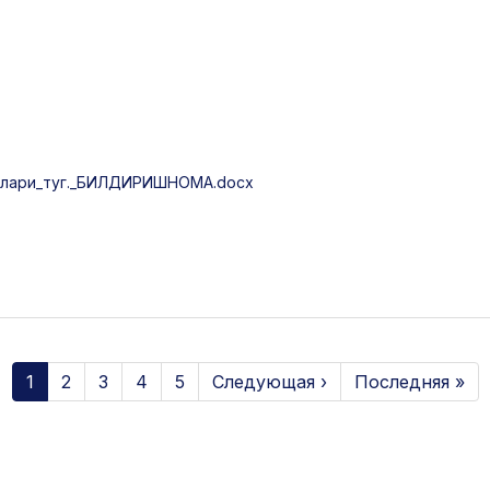
алари_туг._БИЛДИРИШНОМА.docx
1
2
3
4
5
Следующая ›
Последняя »