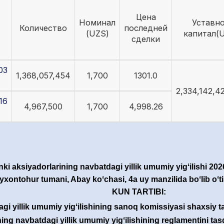
Цена
Номинал
Уставн
Количество
последней
(UZS)
капитал(
сделки
03
1,368,057,454
1,700
1301.0
2,334,142,4
16
4,967,500
1,700
4,998.26
ki aksiyadorlarining navbatdagi yillik umumiy yigʻilishi 202
xontohur tumani, Abay koʻchasi, 4a uy manzilida boʻlib oʻti
KUN TARTIBI:
i yillik umumiy yigʻilishining sanoq komissiyasi shaxsiy ta
ng navbatdagi yillik umumiy yigʻilishining reglamentini tas