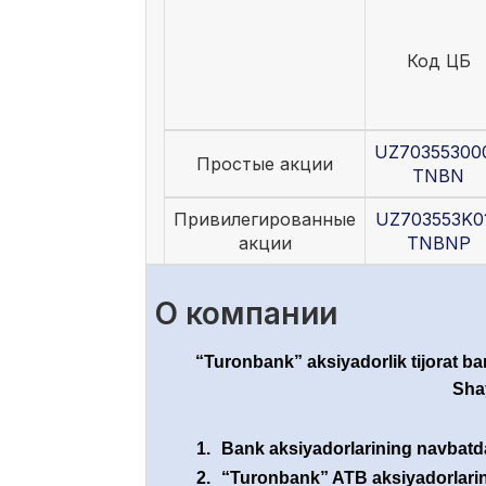
Код ЦБ
UZ70355300
Простые акции
TNBN
Привилегированные
UZ703553K0
акции
TNBNP
О компании
“Turonbank” aksiyadorlik tijorat ban
Shay
1.
Bank aksiyadorlarining navbatdag
2.
“Turonbank” ATB aksiyadorlarini