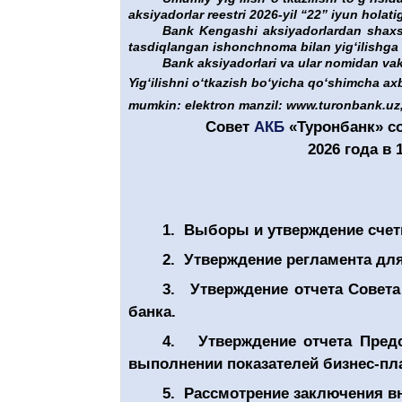
aksiyadorlar reestri 2026-yil “22” iyun holatig
Bank Kengashi aksiyadorlardan shaxsni
tasdiqlangan ishonchnoma bilan yigʻilishga k
Bank aksiyadorlari va ular nomidan vaki
Yigʻilishni oʻtkazish boʻyicha qoʻshimcha ax
mumkin: elektron manzil: www.turonbank.uz, 
Совет
АКБ
«Туронбанк» с
2026 года в 
1.
Выборы и утверждение счетн
2.
Утверждение регламента дл
3.
Утверждение отчет
а
Совета 
банка.
4.
Утверждение отчета Пред
выполнении показателей бизнес-пла
5.
Рассмотрение заключения вн