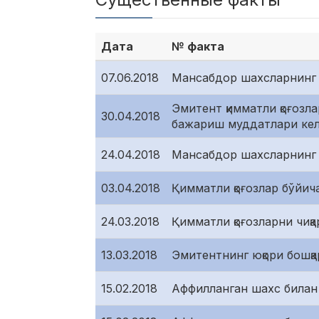
Дата
№ факта
07.06.2018
Мансабдор шахсларнинг 
Эмитент қимматли қоғозл
30.04.2018
бажариш муддатлари кел
24.04.2018
Мансабдор шахсларнинг 
03.04.2018
Қимматли қоғозлар бўйи
24.03.2018
Қимматли қоғозларни чиқ
13.03.2018
Эмитентнинг юқори бошқар
15.02.2018
Аффилланган шахс билан