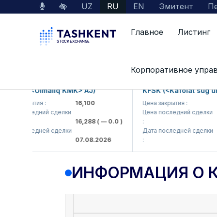
UZ
RU
EN
Эмитент
Пе
Главное
Листинг
Данные по рынку
Информация о компании
Корпоративное упра
KP (<Olmaliq KMK> AJ)
KFSK (<Kafolat sug'urta 
 закрытия :
16,100
Цена закрытия :
82
 последний сделки
Цена последний сделки
16,288
( — 0.0 )
:
83.9
 последней сделки
Дата последней сделки
07.08.2026
:
07.0
ИНФОРМАЦИЯ О 