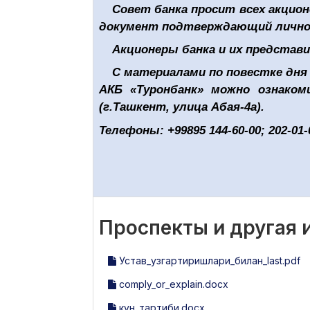
Совет банка просит всех акцио
документ подтверждающий личнос
Акционеры банка и их представ
С материалами по повестке дня
АКБ «Туронбанк» можно ознаком
(г.Ташкент, улица Абая-4а).
Телефоны: +99895 144-60-00; 202-01-
Проспекты и другая
Устав_узгартиришлари_билан_last.pdf
comply_or_explain.docx
кун_тартиби.docx