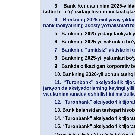
3.
Bank Kengashining 2025-yildagi
tadbirlar toʻgʻrisidagi hisobotini tasdiqla
4.
Bankning 2025 moliyaviy yildagi
bank faoliyatining asosiy yoʻnalishlari 
5.
Bankning 2025-yildagi faoliyati y
6.
Bankning 2025-yil yakunlari boʻyi
7.
Bankning “umidsiz” aktivlarini u
8.
Bankning 2025-yil yakunlari boʻy
9.
Bankda oʻtkazilgan korporativ bo
10.
Bankning 2026-yil uchun tashqi 
11.
“Turonbank” aksiyadorlik tijor
jarayonida aksiyadorlarning keyingi yill
va ularning amalga oshirilishini maʼqulla
12.
“Turonbank” aksiyadorlik tijorat
13.
Bank balansidan tashqari hisob
14.
“Turonbank” aksiyadorlik tijorat
15.
“Turonbank” aksiyadorlik tijorat
Umumiy yigʻilish oʻtkazilishi toʻgʻrisi