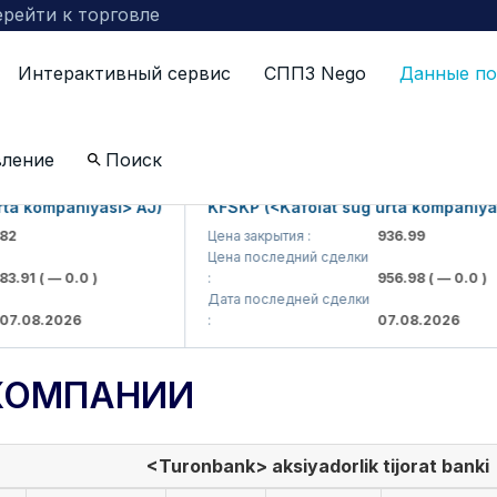
рейти к торговле
Интерактивный сервис
СППЗ Nego
Данные по
вление
Поиск
kompaniyasi> AJ)
KFSKP (<Kafolat sug'urta kompaniyasi> 
Цена закрытия :
936.99
Цена последний сделки
1
( — 0.0 )
:
956.98
( — 0.0 )
Дата последней сделки
8.2026
:
07.08.2026
КОМПАНИИ
<Turonbank> aksiyadorlik tijorat banki