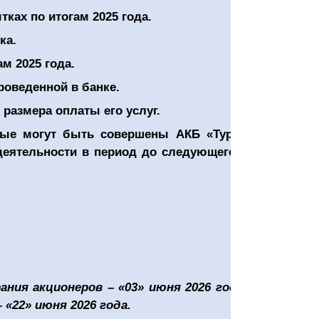
тках по итогам 202
5
года.
ка.
м 2025 года.
роведенной в банке.
размера оплаты его услуг.
рые могут быть совершены АКБ «Туронбанк» с
еятельности в период до следующего годового
ния акционеров – «03» июня 2026 года, а дата
«22» июня 2026 года.