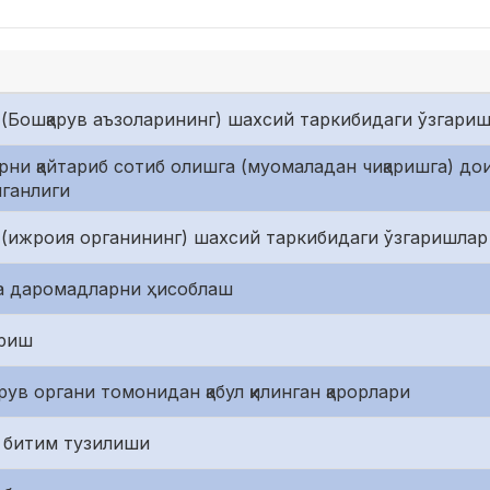
(Бошқарув аъзоларининг) шахсий таркибидаги ўзгари
арни қайтариб сотиб олишга (муомаладан чиқаришга) д
ганлиги
(ижроия органининг) шахсий таркибидаги ўзгаришлар
ча даромадларни ҳисоблаш
ариш
ув органи томонидан қабул қилинган қарорлари
 битим тузилиши