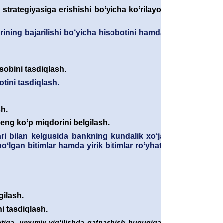
strategiyasiga erishishi boʻyicha koʻrilayotgan chora-
rining bajarilishi bo‘yicha hisobotini hamda 2026-yilda
isobini tasdiqlash.
tini tasdiqlash.
sh.
eng koʻp miqdorini belgilash.
i bilan kelgusida bankning kundalik xoʻjalik faoliyati
ʻlgan bitimlar hamda yirik bitimlar roʻyhatini aniqlash
gilash.
i tasdiqlash.
atiga, umumiy yigʻilishda qatnashish huquqiga ega boʻlgan