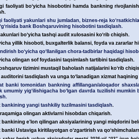
 faoliyati boʻyicha hisobotini hamda bankning rivojlanish 
sh.
 faoliyati yakunlari shu jumladan, biznes-reja ko‘rsatkichla
toʻgʻrisida bank Boshqaruvining hisobotini tasdiqlash.
akunlari boʻyicha tashqi audit xulosasini koʻrib chiqish.
cha yillik hisoboti, buxgalterlik balansi, foyda va zararlar h
ndirish boʻyicha qoʻllanilgan chora-tadbirlar haqidagi hisobo
icha olingan sof foydasini taqsimlash tartibini tasdiqlash.
shqaruv tizimini mustaqil baholash natijalarini koʻrib chiqi
auditorini tasdiqlash va unga toʻlanadigan xizmat haqining 
at banki tomonidan bankning affillangan/aloqador shaxslar
ik umumiy yigʻilishigacha boʻlgan davrda tuzilishi mumkin bo
sh.
 bankining yangi tashkiliy tuzilmasini tasdiqlash
.
raqamiga olingan aktivlarni hisobdan chiqarish.
 bankining e’lon qilingan aksiyalarining yangi miqdorini bel
 banki Ustaviga kiritilayotgan oʻzgartirish va qoʻshimchalarn
da xabar berish uchun aksiyadorlar reestri 2026-yil
“03” iyun hol