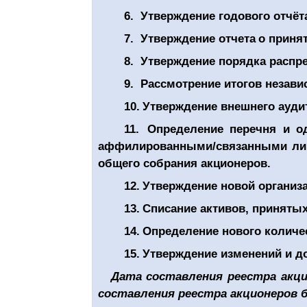
6.
Утверждение годового отчёта
7.
Утверждение отчета
о приня
8.
Утверждение порядка распре
9.
Рассмотрение итогов незави
10.
Утверждение внешнего аудит
11.
Определение перечня и о
аффилированными/связанными лица
общего собрания акционеров.
12.
Утверждение новой организ
13.
Списание активов, принятых
14.
Определение нового количе
15.
Утверждение изменений и д
Дата составления реестра акци
составления реестра акционеров б