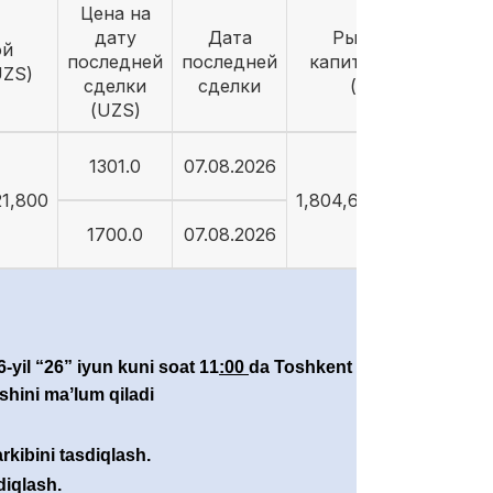
Цена на
дату
Дата
Рыночная
ой
последней
последней
капитализация
UZS)
сделки
сделки
(UZS)
(UZS)
1301.0
07.08.2026
21,800
1,804,671,604,204
1700.0
07.08.2026
6-
yil “
26
”
iyun
kuni soat 1
1
:00
da Toshkent shahri,
shini maʼlum qiladi
rkibini tasdiqlash.
diqlash.