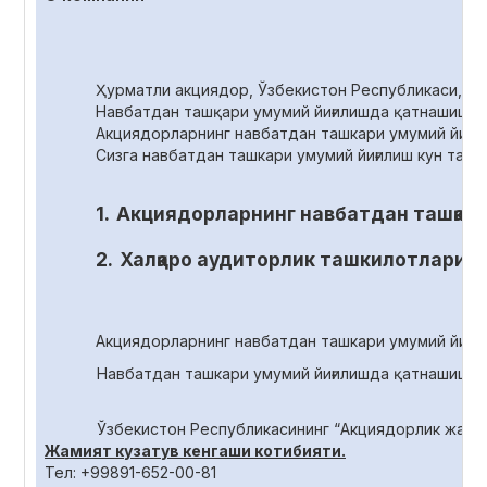
Ҳурматли акциядор, Ўзбекистон Республикаси, Фар
Навбатдан ташқари умумий йиғилишда қатнашиш ҳу
Акциядорларнинг навбатдан ташкари умумий йиғи
Сизга навбатдан ташкари умумий йиғилиш кун тарт
1.
Акциядорларнинг навбатдан ташқари
2.
Халқаро аудиторлик ташкилотлари и
Акциядорларнинг навбатдан ташкари умумий йиғил
Навбатдан ташкари умумий йиғилишда қатнашиш учун а
Ўзбекистон Республикасининг “Акциядорлик жамияти ва
Жамият кузатув кенгаши котибияти.
Teл: +99891-652-00-81