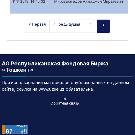
11 11 2019, 14:45:32
Мирзаахмедов Ахмаджон Мирзаевич
Год
« Первая
‹ Предыдущая
1
2
АО Республиканская Фондовая Биржа
«Тошкент»
При использовании материалов опубликованных на данном
сайте, ссылка на www.uzse.uz обязательна.
Обратная связь