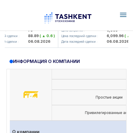
Togg
navig
amkorbank> ATB)
UZMK (<O'zmetkombinat> AJ)
79
6,099
я :
Цена закрытия :
88.89
( ▲ 0.6 )
6,099.96
( ▲ 0.
ий сделки :
Цена последний сделки :
06.08.2026
06.08.2026
й сделки :
Дата последней сделки :
ИНФОРМАЦИЯ О КОМПАНИИ
Простые акции
Привилегированные акци
О компании