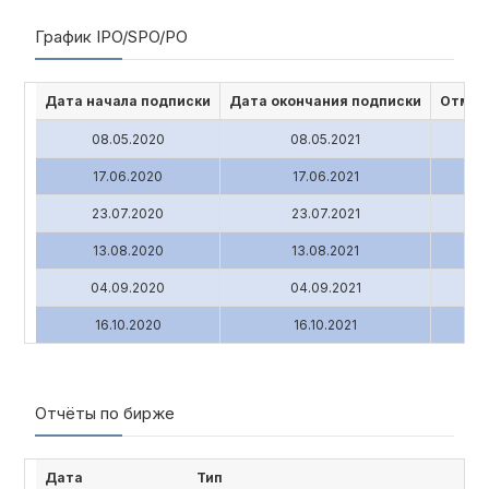
График IPO/SPO/PO
Дата начала подписки
Дата окончания подписки
Отмен
08.05.2020
08.05.2021
17.06.2020
17.06.2021
23.07.2020
23.07.2021
13.08.2020
13.08.2021
04.09.2020
04.09.2021
16.10.2020
16.10.2021
Отчёты по бирже
Дата
Тип
Наи