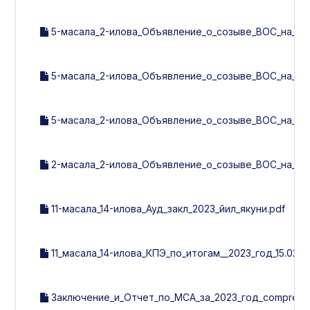
5-масала_2-илова_Объявление_о_созыве_ВОС_на_14.0
5-масала_2-илова_Объявление_о_созыве_ВОС_на_14.0
5-масала_2-илова_Объявление_о_созыве_ВОС_на_14.0
2-масала_2-илова_Объявление_о_созыве_ВОС_на_14.0
11-масала_14-илова_Ауд_закл_2023_йил_якуни.pdf
11_масала_14-илова_КПЭ_по_итогам__2023_год_15.02.P
Заключение_и_Отчет_по_МСА_за_2023_год_compress