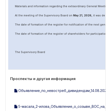
Materials and information regarding the extraordinary General Meeting 
At the meeting of the Supervisory Board on
May
2
1
, 202
6
,
it was decided
The date of formation of the register for notification of the next genera
The date of formation of the register of shareholders for participation 
The Supervisory Board
Проспекты и другая информация
Объявление_по_невостреб_дивидендам_14.08.2023_г
5-масала_2-илова_Объявление_о_созыве_ВОС_на_14.0