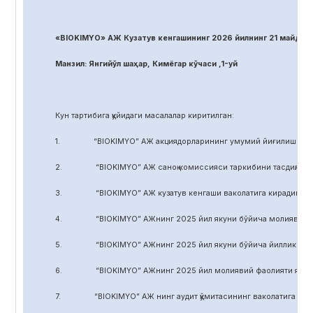
«BIOKIMYO» АЖ Кузатув кенгашининг 2026 йилнинг 21 майдаги
Манзил: Янгийўл шаҳар, Кимёгар кўчаси ,1-уй
Кун тартибига қуйидаги масалалар киритилган:
1. “BIOKIMYO” АЖ акциядорларининг умумий йиғилиши регл
2. “BIOKIMYO” АЖ саноқ комиссияси таркибини тасдиқлаш.
3. “BIOKIMYO” АЖ кузатув кенгаши ваколатига кирадиган маса
4. “BIOKIMYO” АЖнинг 2025 йил якуни бўйича молиявий-хўжал
5. “BIOKIMYO” АЖнинг 2025 йил якуни бўйича йиллик ҳисобот
6. “BIOKIMYO” АЖнинг 2025 йил молиявий фаолияти якуни бў
7. “BIOKIMYO” АЖ нинг аудит қўмитасининг ваколатига кирадиг