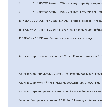
8. “BIOKIMYO” АЖнинг 2025 йил якунлари бўйича ўтказилган 
9. “BIOKIMYO” АЖнинг 2025 йил якуни бўйича олинган соф фой
10. “BIOKIMYO” АЖнинг 2026 йил учун бизнес-режасини тасдиқла
11.“BIOKIMYO” АЖнинг 2026 йил аудиторлик текширувини ўтказиш у
12.“BIOKIMYO” АЖ нинг Устави янги таҳририни тасдиқлаш.
Акциядорларни р
ў
йхатга олиш 2026 йил 19 июнь куни соат 9.00 д
Акциядорларнинг умумий йиғилишга шахсини тасдиқловчи хужжат,
Акциядорлар умумий йиғилишда масофадан туриб “eVOTE.uz – эл
Акциядорларнинг умумий йиғилиши бўйича тайёрланган хужжат
Жамият Кузатув кенгашининг 2026 йил
21
май
куни ўтказилган йиғ