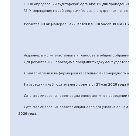
11.
Об определении аудиторской организации для проведения об
12. Утверждение новой редакции Устава и внутренних положени
Регистрация акционеров начинается в
9-00
часов
19 июня
202
Акционеры могут участвовать и голосовать общем собрании а
Для регистрации необходимо предъявить документ удостоверяю
С материалами и информацией касательно вне
очередного
обще
На заседании наблюдательного совета от
21 мая 2026 года
было 
Дата формирования реестра для оповещения о проведении
оче
Дата формирования реестра акционеров для участия общем соб
2026 года
.