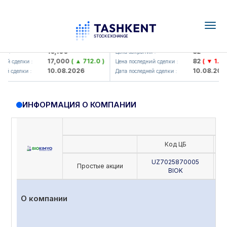
Togg
navig
lmaliq KMK> AJ)
KFSK (<Kafolat sug'urta kompaniy
16,100
82
Цена закрытия :
17,000
( ▲ 712.0 )
82
( ▼ 1.91 )
сделки :
Цена последний сделки :
10.08.2026
10.08.2026
сделки :
Дата последней сделки :
ИНФОРМАЦИЯ О КОМПАНИИ
Код ЦБ
UZ7025870005
Простые акции
BIOK
О компании