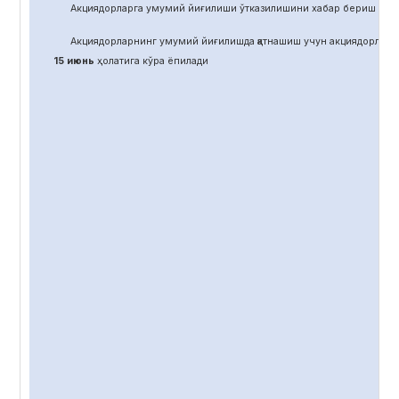
Акциядорларга умумий йиғилиши ўтказилишини хабар бериш учун
Акциядорларнинг умумий йиғилишда қатнашиш учун акциядорлар 
15 июнь
ҳолатига кўра ёпилади