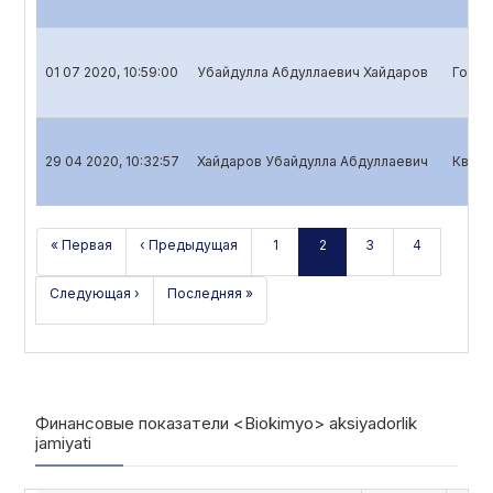
01 07 2020, 10:59:00
Убайдулла Абдуллаевич Хайдаров
Годов
29 04 2020, 10:32:57
Хайдаров Убайдулла Абдуллаевич
Кварт
« Первая
‹ Предыдущая
1
2
3
4
Следующая ›
Последняя »
Финансовые показатели <Biokimyo> aksiyadorlik
jamiyati