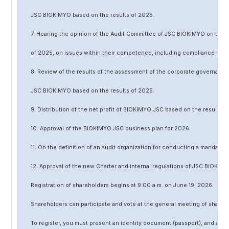
JSC BIOKIMYO based on the results of 202
5
.
7. Hearing the opinion of the Audit Committee of JSC BIOKIMYO on the r
of 202
5
, on issues within their competence, including compliance wit
8. Review of the results of the assessment of the corporate governanc
JSC BIOKIMYO based on the results of 202
5
.
9. Distribution of the net profit of BIOKIMYO JSC based on the results o
10. Approval of the BIOKIMYO JSC business plan for 202
6
.
11. On the definition of an audit organization for conducting a mandato
12. Approval of the
new
Charter and internal regulations of JSC BIOKIMY
Registration of shareholders begins at 9:00 a.m. on June
19
, 202
6
.
Shareholders can participate and vote at the general meeting of shareh
To register, you must present an identity document (passport), and a no