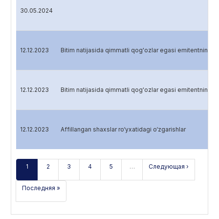
30.05.2024
12.12.2023
Bitim natijasida qimmatli qog'ozlar egasi emitentning ha
12.12.2023
Bitim natijasida qimmatli qog'ozlar egasi emitentning ha
12.12.2023
Affillangan shaxslar ro‘yxatidagi o‘zgarishlar
1
2
3
4
5
…
Следующая ›
Последняя »