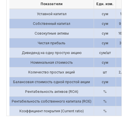
Показатели
Едн. изм.
201
Уставной капитал
сум
1,196
Собственный капитал
сум
9,843
Совокупные активы
сум
16,58
Чистая прибыль
сум
3,193
Дивиденд на одну простую акцию
сум/шт
0
Номинальная стоимость
сум
3,3
Количество простых акций
шт
2,856
Балансовая стоимость одной простой акции
сум
3
Рентабельность активов (ROA)
%
0.
Рентабельность собственного капитала (ROE)
%
0.
Коэффициент покрытия (Current ratio)
%
5