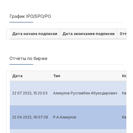
График IPO/SPO/PO
Дата начала подписки
Дата окончания подписки
Отмен
Отчёты по бирже
Дата
Тип
Наим
22 07 2022, 15:22:03
Аликулов Рустамбек Абукодирович
Кварт
22 04 2022, 16:07:29
Р.А.Аликулов
Кварт