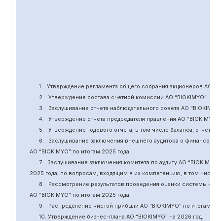
1.
Утверждение
регламента общего собрания акционеров АО “
B
2.
Утверждение состава счетной комиссии АО “BIOKIMYO
”
.
3.
Заслушивание отчета наблюдательного совета АО “BIOKIMYO
4.
Утверждение отчета председателя правления АО “BIOKIMYO
”
5.
Утверждение годового отчета, в том числе баланса, отчет о 
6.
Заслушивание заключения внешнего аудитора о финансовой
АО “BIOKIMYO
”
по итогам 2025 года.
7.
Заслушивание заключения комитета
по
аудит
у
АО “BIOKIMYO
”
2025 года, по вопросам, входящим в их компетенцию, в том числ
8.
Рассмотрение результатов проведения оценки системы кор
АО “BIOKIMYO
”
по итогам 202
5
года.
9.
Распределение чистой прибыли АО “BIOKIMYO
”
по итогам 20
10. Утверждение бизнес-плана АО “BIOKIMYO
”
на 202
6
год.