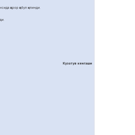
ида қарор қабул қилинди.
ди.
Кузатув кенгаши