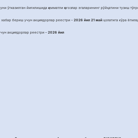
уни ўтказилган йиғилишида қимматли қоғозлар эгаларининг рўйҳатини тузиш тўғрис
 хабар бериш учун акциядорлар реестри –
2026 йил
21
май
ҳолатига кўра ёпила
чун акциядорлар реестри –
2026 йил