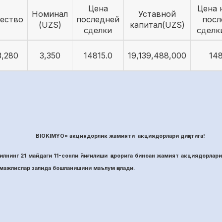
Цена
Цена 
Номинал
Уставной
ество
последней
посл
(UZS)
капитал(UZS)
сделки
сделк
3,280
3,350
14815.0
19,139,488,000
148
BIOKIMYO» акциядорлик жамияти акциядорлари диққатига!
лнинг 21 майдаги 11-сонли йиғилиши қарорига биноан жамият акциядорлари
ажлислар залида бошланишини маълум қилади.