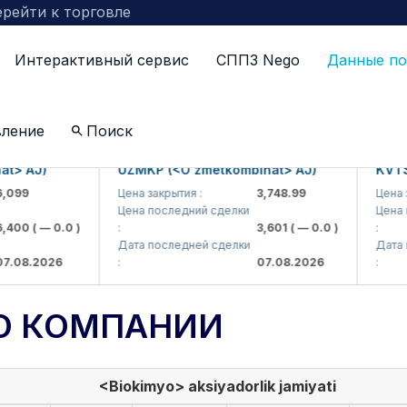
рейти к торговле
Интерактивный сервис
СППЗ Nego
Данные по
вление
Поиск
AJ)
UZMKP (<O'zmetkombinat> AJ)
KVTS (<K
Цена закрытия :
3,748.99
Цена закры
Цена последний сделки
Цена посл
0
( — 0.0 )
:
3,601
( — 0.0 )
:
Дата последней сделки
Дата посл
.2026
:
07.08.2026
:
О КОМПАНИИ
<Biokimyo> aksiyadorlik jamiyati