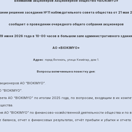
Вниманию акционеров Акционерное общество «BIOKIMYO»
вании решения заседания №
11
наблюдательного совета общества
от
21
ма
я 
сообщает о проведении
очередного
общего собрания акционеров
19 июня
202
6
года в 10-00 часов в большом зале административного здани
АО «
BIOKIMYO
»
Адрес
: город Янгиюль, улица Кимёгар, дом 1.
Вопрос
ы включенные в повестку дня:
акционеров АО “
BIOKIMYO
”
.
О “BIOKIMYO
”
.
вета АО “BIOKIMYO
”
по итогам 202
5
года, по вопросам, входящим в их комп
бщества.
ия АО “BIOKIMYO
”
по финансово-хозяйственной деятельности общества и по в
е баланса, отчет о финансовых результатах,
отчёт
прибыли и убытки
и отчета