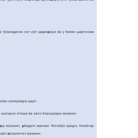
тўланадиган энг кўп ҳақ миқдори ва у билан шартнома
илан келишлари шарт.
и иштирок этиши ва овоз беришлари мумкин.
иш мумкин, қуйидаги манзил: Янгийўл шаҳри, Кимёгар
ат қилишингиз мумкин: