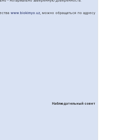
ьно - нотариально заверенную доверенность.
щества
www
.
biokimyo
.
uz
, можно обращаться по адресу
Наблюдательный совет