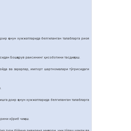
р қонун хужжатларида белгиланган талабларга риоя
ан Бошқарув раисининг ҳисоботини тасдиқлаш.
да ва зарарлар, импорт шартномалар
и тўғрисидаги
.
га доир қонун хужжатларида белгиланган талабларга
ини кўриб чиқиш.
тури бўйича дивиденд миқдори, уни тўлаш шакли ва