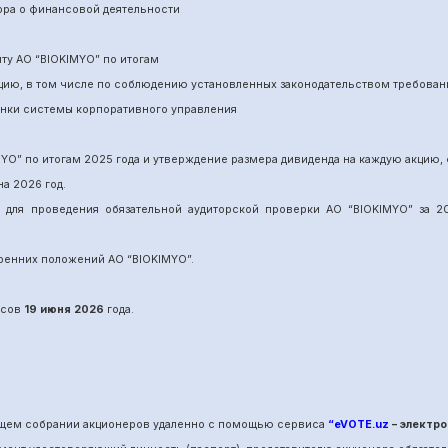
ора о финансовой деятельности
ит
у
АО “BIOKIMYO
”
по итогам
нцию, в том числе по соблюдению установленных законодательством требован
енки системы корпоративного управления
MYO
”
по итогам 202
5
года и утверждение размера дивиденда на каждую акцию, 
на 202
6
год.
и для проведения обязательной аудиторской проверки АО “BIOKIMYO
”
за 20
утренних положений АО “BIOKIMYO
”.
сов
19 июня
202
6
года.
общем собрании акционеров удаленно с помощью сервиса
“eVOTE.uz
– электро