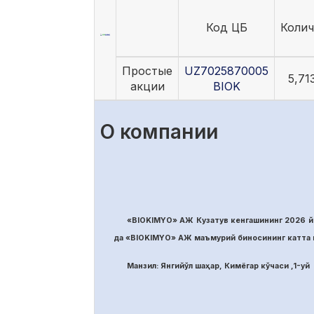
Код ЦБ
Колич
Простые
UZ7025870005
5,71
акции
BIOK
О компании
«BIOKIMYO» АЖ Кузатув кенгашининг 2026 йи
да «BIOKIMYO» АЖ маъмурий биносининг катта м
Манзил: Янгийўл шаҳар, Кимёгар кўчаси ,1-уй