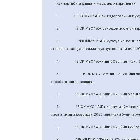
Кун тартибига қуйидаги масалалар киритилган:
1. “BIOKIMYO” АЖ акциядорларининг умуми
2. “BIOKIMYO” АЖ саноқ комиссияси тарки
3. “BIOKIMYO” АЖ кузатув кенгаши ваколати
этилиши юзасидан жамият кузатув кенгашининг 2
4. “BIOKIMYO” АЖнинг 2025 йил якуни бўйич
5. “BIOKIMYO” АЖнинг 2025 йил якуни бўй
ҳисоботларини тасдиқлаш.
6. “BIOKIMYO” АЖнинг 2025 йил молиявий ф
7. “BIOKIMYO” АЖ нинг аудит қўмитасининг в
риоя этилиши юзасидан 2025 йил якуни бўйича х
8. “BIOKIMYO” АЖнинг 2025 йил якунлари бў
9. “BIOKIMYO” АЖнинг 2025 йил якуни бўйич