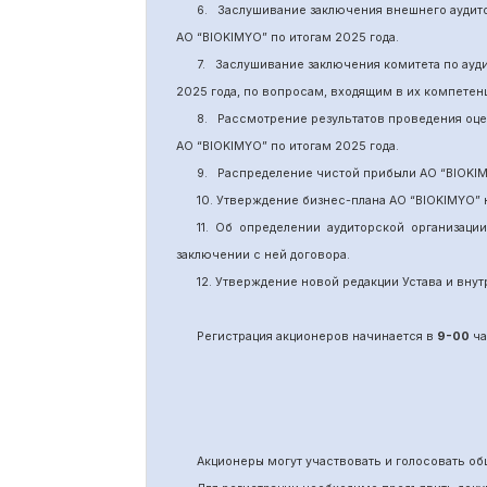
6.
Заслушивание заключения внешнего аудит
АО “BIOKIMYO
”
по итогам 2025 года.
7.
Заслушивание заключения комитета
по
ауд
2025 года, по вопросам, входящим в их компете
8.
Рассмотрение результатов проведения оц
АО “BIOKIMYO
”
по итогам 202
5
года.
9.
Распределение чистой прибыли АО “BIOKI
10. Утверждение бизнес-плана АО “BIOKIMYO
”
11.
Об определении аудиторской организаци
заключении с ней договора.
12. Утверждение новой редакции Устава и вн
Регистрация акционеров начинается в
9-00
ча
Акционеры могут участвовать и голосовать 