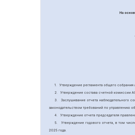
На осно
1.
Утверждение
регламента общего собрания 
2.
Утверждение состава счетной комиссии А
3.
Заслушивание отчета наблюдательного со
законодательством требований по управлению о
4.
Утверждение отчета председателя правлен
5.
Утверждение годового отчета, в том числ
202
5
года.