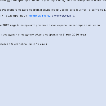
мент удостоверяющий личность (паспорт), представителю акционера обязател
е
очередного
общего собрания акционеров можно ознакомится на сайте об
5
и по электронному
info@biokimyo.uz
,
biokimyo@mail.ru
.
ая 2026 года
было принято решение о формировании реестра акционеров:
о проведении
очередного
общего собрания на
21 мая 2026 года
.
участия общем собрании на
15 июня