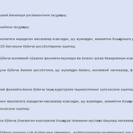
й йиғилиши регламентини тасдиқлаш.
бини тасдиқлаш.
га кирадиган масалалар юзасидан, шу жумладан, жамиятни бошқаришга дои
025 йил якуни бўйича ҳисоботларини эшитиш.
а молиявий-хўжалик фаолияти якунлари ва бизнес-режа бажарилиши юзасид
ича йиллик ҳисоботини, шу жумладан баланс, молиявий натижалар, фой
аолияти якуни бўйича ташқи аудиторлик ташкилотининг хулосасини эшитиш
аколатига кирадиган масалалар юзасидан, шу жумладан, жамиятни бошқариш
улосасини эшитиш.
йича ўтказилган корпоратив бошқарув тизимини мустақил баҳолаш натижалар
а олинган соф фойдасини тақсимлаш, жойлаштирилган акцияларнинг ҳар бир 