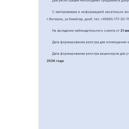
Для регистрации необходимо предъявить доку
С материалами и информацией касательно вн
г.Янгиюль, ул.Кимёгар, дом1, тел.:
+99895
-
177-30-7
На заседании наблюдательного совета от
21 м
Дата формирования реестра для оповещения 
Дата формирования реестра акционеров для 
2026 года
.