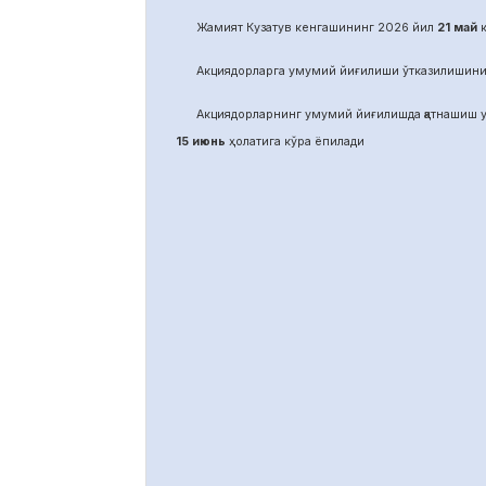
Жамият Кузатув кенгашининг 2026 йил
21
май
к
Акциядорларга умумий йиғилиши ўтказилишини
Акциядорларнинг умумий йиғилишда қатнашиш у
15 июнь
ҳолатига кўра ёпилади