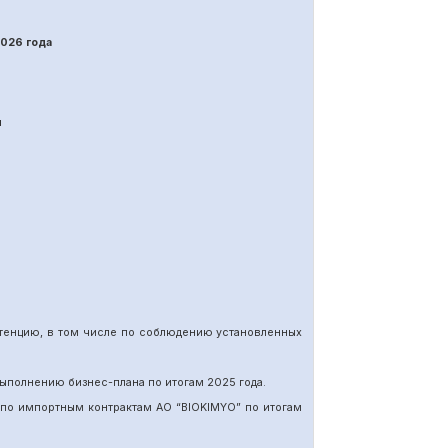
202
6
года
я
етенцию, в том числе по соблюдению установленных
ыполнению бизнес-плана по итогам 202
5
года.
 по импортн
ы
м
контракт
ам
АО “BIOKIMYO
”
по итогам