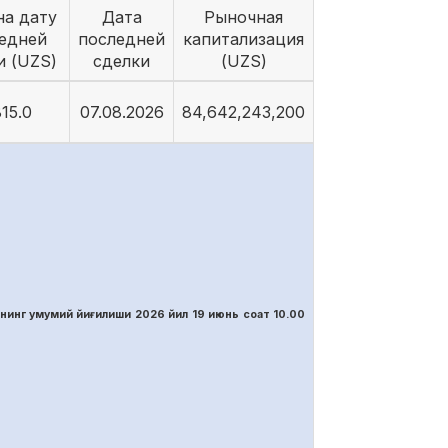
на дату
Дата
Рыночная
едней
последней
капитализация
и (UZS)
сделки
(UZS)
15.0
07.08.2026
84,642,243,200
нинг умумий йиғилиши 2026 йил 19 июнь соат 10.00