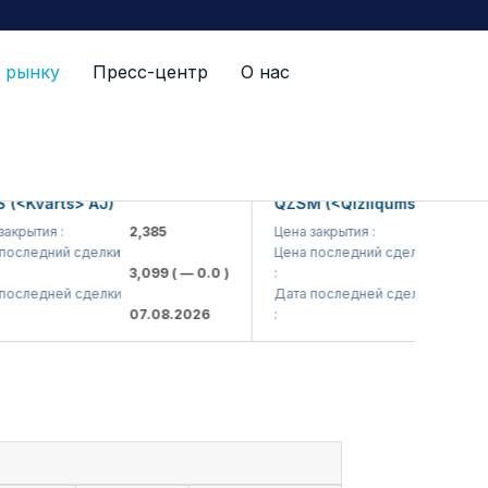
 рынку
Пресс-центр
О нас
varts> AJ)
QZSM (<Qizilqumsement> AJ)
тия :
2,385
Цена закрытия :
1,208
едний сделки
Цена последний сделки
3,099
( — 0.0 )
:
1,220
( — 0.
едней сделки
Дата последней сделки
07.08.2026
:
07.08.2026