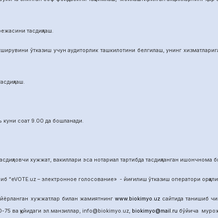
режасини тасдиқлаш.
ширувини ўтказиш учун аудиторлик ташкилотини белгилаш, унинг хизматларига 
асдиқлаш.
 куни соат 9.00 да бошланади.
сдиқловчи хужжат, вакиллари эса нотариал тартибда тасдиқланган ишончнома б
б “eVOTE.uz – электронное голосование» - йиғилиш ўтказиш оператори орқал
айёрланган хужжатлар билан жамиятнинг
www.biokimyo.uz
сайтида танишиб чиқ
-75 ва қуйидаги эл.манзиллар, info@biokimyo.uz,
biokimyo@mail.ru
бўйича мурожа