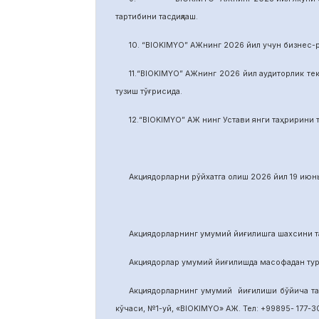
тартибини тасдиқлаш.
10. “BIOKIMYO” АЖнинг 2026 йил учун бизнес-
11.“BIOKIMYO” АЖнинг 2026 йил аудиторлик тек
тузиш тўғрисида.
12.“BIOKIMYO” АЖ нинг Устави янги таҳририни т
Акциядорларни р
ў
йхатга олиш 2026 йил 19 июнь
Акциядорларнинг умумий йиғилишга шахсини та
Акциядорлар умумий йиғилишда масофадан тури
Акциядорларнинг умумий йиғилиши бўйича т
кўчаси, №1-уй, «BIOKIMYO» АЖ. Тел: +99895- 177-30