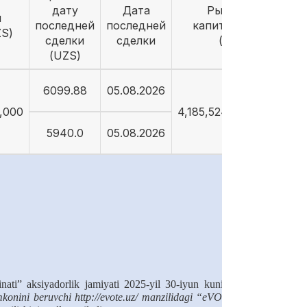
дату
Дата
Рыночная
й
последней
последней
капитализация
ZS)
сделки
сделки
(UZS)
(UZS)
6099.88
05.08.2026
5,000
4,185,524,854,422.96
5940.0
05.08.2026
nati” aksiyadorlik jamiyati 2025-yil 30-iyun kuni soat 10:00 da
 imkonini beruvchi http://evote.uz/ manzilidagi “eVOTE” – Elektron