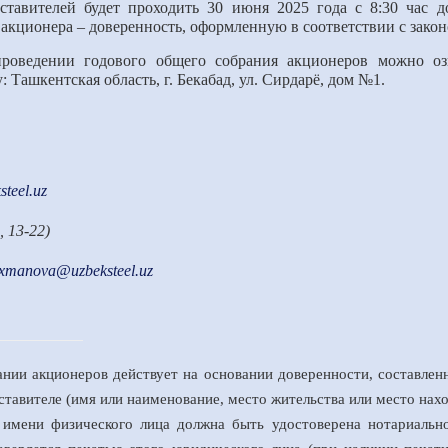
ставителей будет проходить 30 июня 2025 года с 8:30 час д
 акционера – доверенность, оформленную в соответствии с зако
проведении годового общего собрания акционеров можно о
 Ташкентская область, г. Бекабад, ул. Сирдарё, дом №1.
teel.uz
, 13-22)
axmanova
@uzbeksteel.uz
нии акционеров действует на основании доверенности, составлен
ставителе (имя или наименование, место жительства или место на
т имени физического лица должна быть удостоверена нотариальн