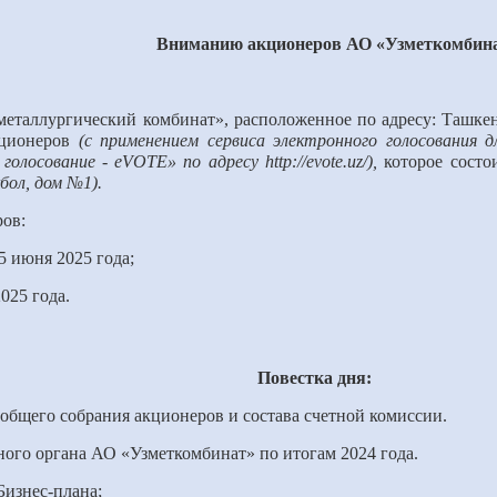
Вниманию акционеров АО «Узметкомбина
таллургический комбинат», расположенное по адресу: Ташкентск
кционеров
(с
применением сервиса электронного голосования 
лосование - eVOTE» по адресу http://evote.uz/)
,
которое состо
бол,
дом №
1).
ров:
5
июня 202
5
года;
02
5
года.
Повестка дня:
 общего собрания акционеров и состава счетной комиссии.
ного органа АО «Узметкомбинат» по итогам 2024 года.
Бизнес-плана;