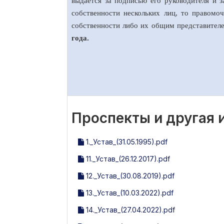
выдается за подписью его руководителя и з
собственности нескольких лиц, то правом
собственности либо их общим представите
года.
Проспекты и другая
1._Устав_(31.05.1995).pdf
11._Устав_(26.12.2017).pdf
12._Устав_(30.08.2019).pdf
13._Устав_(10.03.2022).pdf
14._Устав_(27.04.2022).pdf