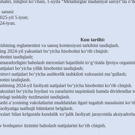
ahri, Istiqbol ko‘chasi, 1-uyda “Metallurglar madaniyat saroyi”da o‘tk
h
sana
si
:
025-yil 5-iyun;
 2
4
-iyun.
Kun tartibi:
ishining reglamentini va sanoq komissiyasi tarkibini tasdiqlash.
ng 2024-yil yakunlari bo‘yicha hisobotini ko‘rib chiqish:
obotini tasdiqlash;
samaradorligini ba
h
olash mezonlari bajarilishi to‘g‘risida
I
jroiya organin
tijalari bo‘yicha yillik hisobotini tasdiqlash;
hiruvi natijalari bo‘yicha auditorlik tashkiloti xulosasini maʼqullash;
tini tasdiqlash.
ing 2024-yil faoliyati natijalari bo‘yicha hisobotini ko‘rib chiqish.
nlari bo‘yicha foydasi va zararlarini taqsimlash hamda dividendlar to‘
agi tashkiliy tuzilmasini tasdiqlash.
 aʼzosining vakolatlarini muddatidan ilgari tugatish masalasini ko‘ri
liyatiga taalluqli bitimlarni belgilash.
lari bilan kelgusida kundalik xo‘jalik faoliyati jarayonida aksiyadorla
 boshqaruv tizimini baholash natijalarini ko‘rib chiqish.