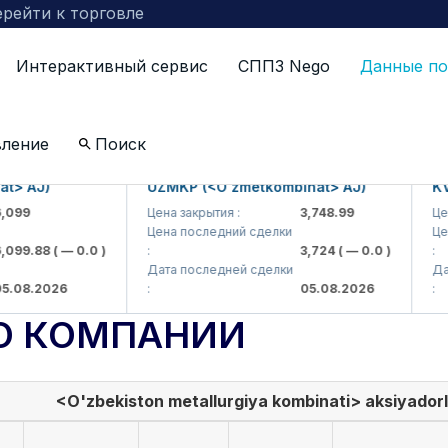
рейти к торговле
Интерактивный сервис
СППЗ Nego
Данные по
вление
Поиск
AJ)
UZMKP (<O'zmetkombinat> AJ)
KVTS (
Цена закрытия :
3,748.99
Цена за
Цена последний сделки
Цена по
.88
( — 0.0 )
:
3,724
( — 0.0 )
:
Дата последней сделки
Дата по
.2026
:
05.08.2026
:
О КОМПАНИИ
<O'zbekiston metallurgiya kombinati> aksiyadorli