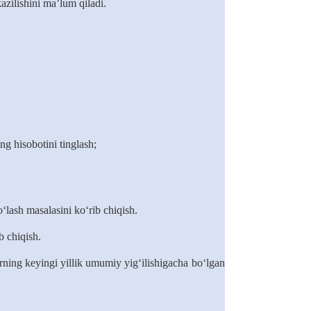
azilishini ma’lum qiladi.
ing hisobotini tinglash
;
lash masalasini ko‘rib chiqish.
b chiqish.
rning keyingi yillik umumiy yig‘ilishigacha bo‘lgan davrda tuzilishi