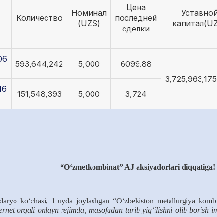
Цена
Номинал
Уставно
Количество
последней
(UZS)
капитал(U
сделки
06
593,644,242
5,000
6099.88
3,725,963,17
16
151,548,393
5,000
3,724
“O‘zmetkombinat” AJ aksiyadorlari diqqatiga!
rdaryo ko‘chasi, 1-uyda joylashgan “O‘zbekiston metallurgiya kombi
ternet orqali onlayn rejimda, masofadan turib yig‘ilishni olib borish