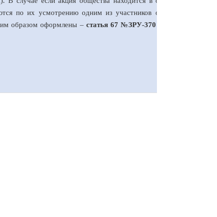
и). В случае если акция общества находится в общей долевой
яются по их усмотрению одним из участников общей долевой
ащим образом оформлены –
статья 67
№
ЗРУ-370 от 6 мая 2014