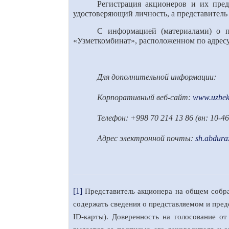
Регистрация акционеров и их пред
удостоверяющий личность, а представитель
С информацией (материалами) о 
«Узметкомбинат», расположенном по адресу:
Для дополнительной информации:
Корпоративный веб-сайт:
www.uzbeks
Телефон: +998 70 214 13 86 (вн: 10-46
Адрес электронной почты:
sh.abdur
[1]
Представитель акционера на общем собра
содержать сведения о представляемом и пред
ID-карты). Доверенность на голосование о