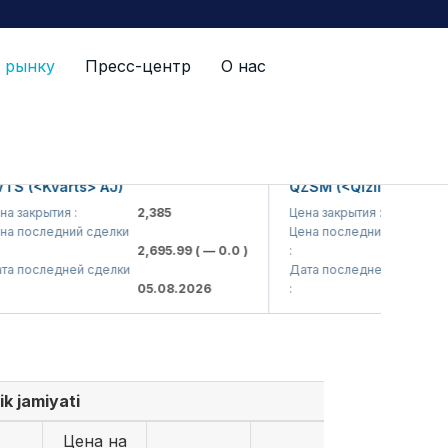
 рынку
Пресс-центр
О нас
<Kvarts> AJ)
QZSM (<Qizilqumsement> 
крытия :
2,385
Цена закрытия :
1,208
следний сделки
Цена последний сделки
2,695.99
( — 0.0 )
:
1,218
следней сделки
Дата последней сделки
05.08.2026
:
05.08
k jamiyati
Цена на