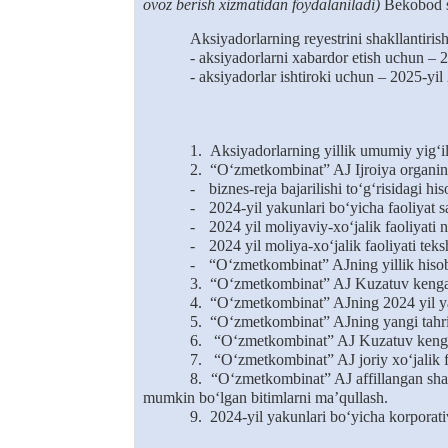
ovoz berish xizmatidan foydalaniladi)
Bekobod sh
A
ksiyadorlar
ning
re
y
estri
ni
shakllantiris
- aksiyadorlarni xabardor
etish
uchun – 2
- aksiyadorlar
ishtiroki
uchun – 2025-yil
1.
Aksiyadorlarning yillik umumiy yig‘il
2.
“O‘zmetkombinat” AJ Ijroiya organini
-
biznes-reja bajarilishi to‘g‘risidagi his
-
2024-yil yakunlari bo‘yicha faoliyat 
-
2024 yil moliyaviy-xo‘jalik faoliyati na
-
2024 yil moliya-xo‘jalik faoliyati teks
-
“O‘zmetkombinat” AJning yillik hisobo
3.
“O‘zmetkombinat” AJ Kuzatuv kengashin
4.
“O‘zmetkombinat” AJning 2024 yil yaku
5.
“O‘zmetkombinat” AJning yangi tahrird
6.
“O‘zmetkombinat” AJ Kuzatuv kengashi
7.
“O‘zmetkombinat” AJ joriy xo‘jalik fao
8.
“O‘zmetkombinat” AJ affillangan shaxs
mumkin bo‘lgan bitimlarni ma’qullash.
9.
2024-yil yakunlari bo‘yicha korporativ