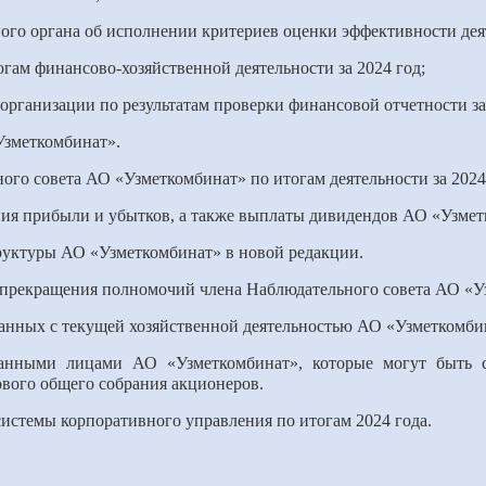
ого органа об исполнении критериев оценки эффективности деят
огам финансово-хозяйственной деятельности за 2024 год;
организации по результатам проверки финансовой отчетности за
Узметкомбинат».
ного совета АО «Узметкомбинат» по итогам деятельности за 2024
ния прибыли и убытков, а также выплаты дивидендов АО «Узмет
руктуры АО «Узметкомбинат» в новой редакции.
о прекращения полномочий члена Наблюдательного совета АО «У
язанных с текущей хозяйственной деятельностью АО «Узметкомби
анными лицами АО «Узметкомбинат», которые могут быть 
ового общего собрания акционеров.
 системы корпоративного управления по итогам 2024 года.