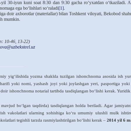
-yil 30-iyun kuni soat 8:30 dan 9:30 gacha ro‘yxatdan o‘tkaziladi. Ak
nomaga ega bo‘lishlari so‘raladi
[1]
.
higa doir axborotlar (materiallar) bilan Toshkent viloyati, Bekobod sh
ish mumkin.
m: 10-46, 13-22)
ova@uzbeksteel.uz
miy yig‘ilishida yozma shaklda tuzilgan ishonchnoma asosida ish yur
-sharifi yoki nomi, yashash joyi yoki joylashgan
y
eri, pasportiga yoki
doir ishonchnoma notarial tartibda tasdiqlangan bo‘lishi kerak. Yurid
mavjud bo‘lgan taqdirda) tasdiqlangan holda beriladi. Agar jamiyatn
ish vakolatlari ularning xohishiga ko‘ra umumiy ulushli mulk ishti
kolatlari tegishli tarzda rasmiylashtirilgan bo‘lishi kerak –
2014 yil 6 m