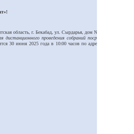
т»!
ая область, г. Бекабад, ул. С
ы
рдарья, дом №1, сообщает о
для дистанционного проведения собраний посредством сети
ится
30
июня 202
5
года в 10:00 часов
по адресу: г. Бекабад,