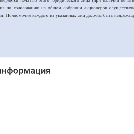
аверяется печатью этого юридического лица (при наличии печат
очия по голосованию на общем собрании акционеров осуществл
лем. Полномочия каждого из указанных лиц должны быть надлеж
 информация