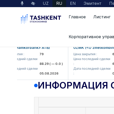
UZ
RU
EN
Эмитент
Пе
Главное
Листинг
Данные по рынку
Информация о компании
Корпоративное упра
B (<Hamkorbank> ATB)
UZMK (<O'zmetkombinat> 
закрытия :
79
Цена закрытия :
6,099
 последний сделки
Цена последний сделки
88.29
( — 0.0 )
:
6,099
 последней сделки
Дата последней сделки
05.08.2026
:
05.08
ИНФОРМАЦИЯ 