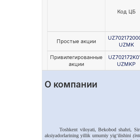
Код ЦБ
UZ70217200
Простые акции
UZMK
Привилегированные
UZ702172K0
акции
UZMKP
О компании
Toshkent viloyati, Bekobod shahri, Si
aksiyadorlarining yillik umumiy yig‘ilishini
(in