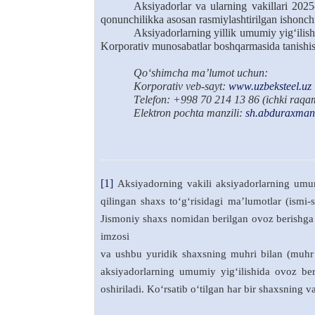
Aksiyadorlar va ularning vakillari 2025
qonunchilikka asosan rasmiylashtirilgan ishonch
Aksiyadorlarning yillik umumiy yig‘ilis
Korporativ munosabatlar boshqarmasida tanish
Qo‘shimcha
ma
’
lumot uchun:
Korporativ
veb-sayt:
www.uzbeksteel.uz
T
elefon: +998 70 214 13 86
(ichki raqa
Elektron pochta manzili
:
sh.abduraxman
[1]
Aksiyadorning vakili aksiyadorlarning umu
qilingan shaxs to‘g‘risidagi ma’lumotlar (ismi
Jismoniy shaxs nomidan berilgan ovoz berishga 
imzosi
va ushbu yuridik shaxsning muhri bilan (muhr 
aksiyadorlarning umumiy yig‘ilishida ovoz ber
oshiriladi. Ko‘rsatib o‘tilgan har bir shaxsning va