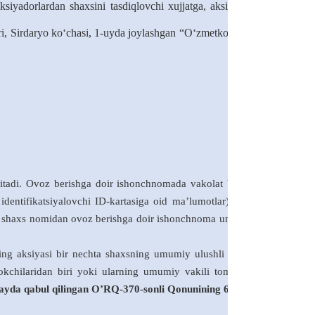
siyadorlardan shaxsini tasdiqlovchi xujjatga, aksiyador vakilidan
ahri, Sirdaryo ko‘chasi, 1-uyda joylashgan “O‘zmetkombinat” AJning
itadi. Ovoz berishga doir ishonchnomada vakolat bergan va vakil
 identifikatsiyalovchi ID-kartasiga oid ma’lumotlar) bo‘lishi lozim.
ik shaxs nomidan ovoz berishga doir ishonchnoma uning rahbarining
ing aksiyasi bir nechta shaxsning umumiy ulushli mulkida bo‘lsa,
rokchilaridan biri yoki ularning umumiy vakili tomonidan amalga
ayda qabul qilingan O’RQ-370
-
sonli Qonunining 67 moddasi.