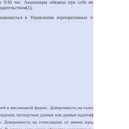
о 9:30 час. Акционеры обязаны при себе иметь документ,
нодательством
[1]
.
знакомиться в Управлении корпоративных отношений АО
ной в письменной форме. Доверенность на голосование должна
хождения, паспортные данные или данные идентификационной
о. Доверенность на голосование от имени юридического лица