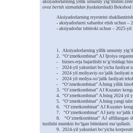
aksiyadorlarining yillik umumiy yig‘ilishini
(int
ovoz berish xizmatidan foydalaniladi)
Bekobod sh
A
ksiyadorlar
ning
re
y
estri
ni
shakllantiris
- aksiyadorlarni xabardor
etish
uchun – 2
- aksiyadorlar
ishtiroki
uchun – 2025-yil
1.
Aksiyadorlarning yillik umumiy yig‘il
2.
“O‘zmetkombinat” AJ Ijroiya organini
-
biznes-reja bajarilishi to‘g‘risidagi his
-
2024-yil yakunlari bo‘yicha faoliyat 
-
2024 yil moliyaviy-xo‘jalik faoliyati na
-
2024 yil moliya-xo‘jalik faoliyati teks
-
“O‘zmetkombinat” AJning yillik hisobo
3.
“O‘zmetkombinat” AJ Kuzatuv kengashin
4.
“O‘zmetkombinat” AJning 2024 yil yaku
5.
“O‘zmetkombinat” AJning yangi tahrird
6.
“O‘zmetkombinat” AJ Kuzatuv kengashi
7.
“O‘zmetkombinat” AJ joriy xo‘jalik fao
8.
“O‘zmetkombinat” AJ affillangan sha
tuzilishi mumkin bo‘lgan bitimlarni ma’qullash.
9.
2024-yil yakunlari bo‘yicha korporativ