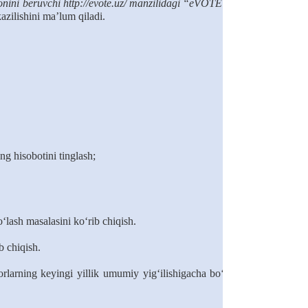
mkonini beruvchi http://evote.uz/ manzilidagi “eVOTE” – Elektron
azilishini ma’lum qiladi.
ing hisobotini tinglash
;
lash masalasini ko‘rib chiqish.
b chiqish.
orlarning keyingi yillik umumiy yig‘ilishigacha bo‘lgan davrda