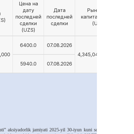
Цена на
дату
Дата
Рыночная
й
последней
последней
капитализация
ZS)
сделки
сделки
(UZS)
(UZS)
6400.0
07.08.2026
5,000
4,345,048,911,993
5940.0
07.08.2026
ti” aksiyadorlik jamiyati 2025-yil 30-iyun kuni soat 10:00 da