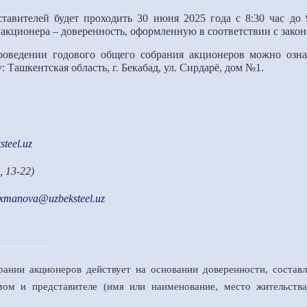
тавителей будет проходить 30 июня 2025 года с 8:30 час до 
 акционера – доверенность, оформленную в соответствии с зако
роведении годового общего собрания акционеров можно озн
 Ташкентская область, г. Бекабад, ул. Сирдарё, дом №1.
teel.uz
, 13-22)
axmanova
@uzbeksteel.uz
ании акционеров действует на основании доверенности, состав
мом и представителе (имя или наименование, место жительств