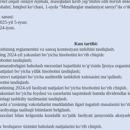
ernet orqali onlayn rejimda, masofadan turib yig‘ilishni olib borish i
ahri, Istiqbol ko‘chasi, 1-uyda “Metallurglar madaniyat saroyi”da o‘tk
h
sana
si
:
025-yil 5-iyun;
 2
4
-iyun.
Kun tartibi:
ishining reglamentini va sanoq komissiyasi tarkibini tasdiqlash.
ng 2024-yil yakunlari bo‘yicha hisobotini ko‘rib chiqish:
obotini tasdiqlash;
samaradorligini ba
h
olash mezonlari bajarilishi to‘g‘risida
I
jroiya organin
tijalari bo‘yicha yillik hisobotini tasdiqlash;
hiruvi natijalari bo‘yicha auditorlik tashkiloti xulosasini maʼqullash;
tini tasdiqlash.
ing 2024-yil faoliyati natijalari bo‘yicha hisobotini ko‘rib chiqish.
nlari bo‘yicha foydasi va zararlarini taqsimlash hamda dividendlar to‘
agi tashkiliy tuzilmasini tasdiqlash.
 aʼzosining vakolatlarini muddatidan ilgari tugatish masalasini ko‘ri
liyatiga taalluqli bitimlarni belgilash.
xslari bilan kelgusida kundalik xo‘jalik faoliyati jarayonida aksiyad
 boshqaruv tizimini baholash natijalarini ko‘rib chiqish.