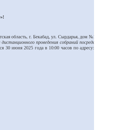
»!
ая область, г. Бекабад, ул. С
ы
рдарья, дом №1, сообщает
я дистанционного проведения собраний посредством сети
тся
30
июня 202
5
года в 10:00 часов
по адресу: г. Бекабад,