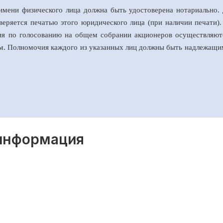
 имени физического лица должна быть удостоверена нотариально.
аверяется печатью этого юридического лица (при наличии печати)
чия по голосованию на общем собрании акционеров осуществляю
ем. Полномочия каждого из указанных лиц должны быть надлежащ
 информация