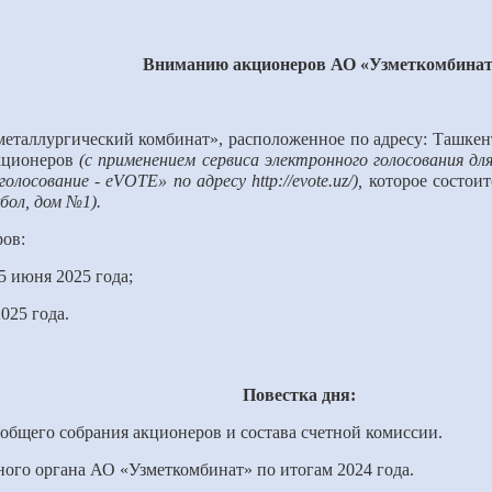
Вниманию акционеров АО «Узметкомбинат
таллургический комбинат», расположенное по адресу: Ташкентск
акционеров
(с
применением сервиса электронного голосования дл
осование - eVOTE» по адресу http://evote.uz/)
,
которое состои
бол,
дом №
1).
ров:
5
июня 202
5
года;
02
5
года.
Повестка дня:
 общего собрания акционеров и состава счетной комиссии.
ного органа АО «Узметкомбинат» по итогам 2024 года.