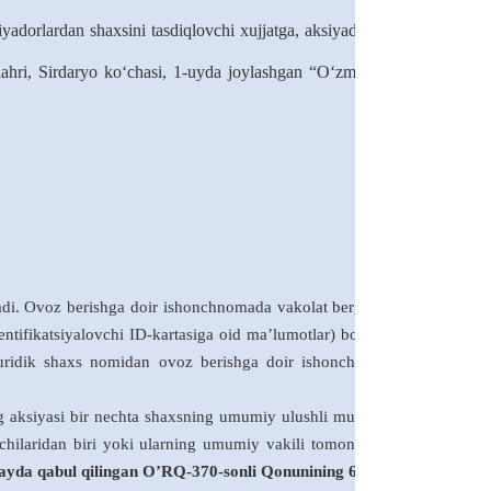
yadorlardan shaxsini tasdiqlovchi xujjatga, aksiyador vakilidan
shahri, Sirdaryo ko‘chasi, 1-uyda joylashgan “O‘zmetkombinat”
adi. Ovoz berishga doir ishonchnomada vakolat bergan va vakil
entifikatsiyalovchi ID-kartasiga oid ma’lumotlar) bo‘lishi lozim.
 Yuridik shaxs nomidan ovoz berishga doir ishonchnoma uning
g aksiyasi bir nechta shaxsning umumiy ulushli mulkida bo‘lsa,
kchilaridan biri yoki ularning umumiy vakili tomonidan amalga
ayda qabul qilingan O’RQ-370
-
sonli Qonunining 67 moddasi.