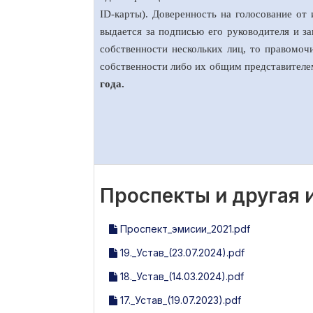
ID-карты). Доверенность на голосование от
выдается за подписью его руководителя и з
собственности нескольких лиц, то правомо
собственности либо их общим представител
года.
Проспекты и другая
Проспект_эмисии_2021.pdf
19._Устав_(23.07.2024).pdf
18._Устав_(14.03.2024).pdf
17._Устав_(19.07.2023).pdf