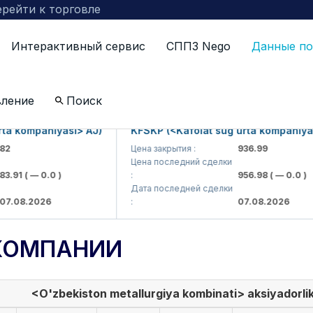
рейти к торговле
Интерактивный сервис
СППЗ Nego
Данные по
вление
Поиск
kompaniyasi> AJ)
KFSKP (<Kafolat sug'urta kompaniyasi> 
Цена закрытия :
936.99
Цена последний сделки
1
( — 0.0 )
:
956.98
( — 0.0 )
Дата последней сделки
8.2026
:
07.08.2026
КОМПАНИИ
<O'zbekiston metallurgiya kombinati> aksiyadorlik