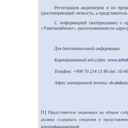
Регистрация акционеров и их предс
удостоверяющий личность, а представитель
С информацией (материалами) о п
«Узметкомбинат», расположенном по адресу:
Для дополнительной информации:
Корпоративный веб-сайт:
www.uzbeks
Телефон: +998 70 214 13 86 (вн: 10-46
Адрес электронной почты:
sh.abdur
[1]
Представитель акционера на общем собр
должна содержать сведения о представляе
идентификационной