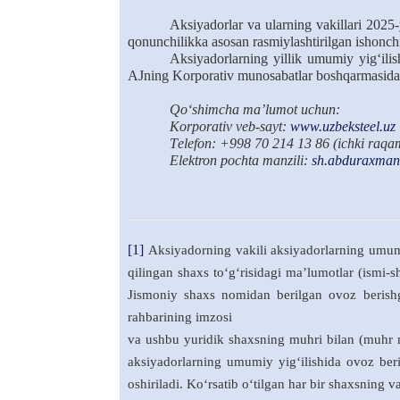
Aksiyadorlar va ularning vakillari 2025-
qonunchilikka asosan rasmiylashtirilgan ishonch
Aksiyadorlarning yillik umumiy yig‘ilis
AJning Korporativ munosabatlar boshqarmasida
Qo‘shimcha
ma
’
lumot uchun:
Korporativ
veb-sayt:
www.uzbeksteel.uz
T
elefon: +998 70 214 13 86
(ichki raqa
Elektron pochta manzili
:
sh.abduraxman
[1]
Aksiyadorning vakili aksiyadorlarning umum
qilingan shaxs to‘g‘risidagi ma’lumotlar (ismi-
Jismoniy shaxs nomidan berilgan ovoz berishg
rahbarining imzosi
va ushbu yuridik shaxsning muhri bilan (muhr m
aksiyadorlarning umumiy yig‘ilishida ovoz ber
oshiriladi. Ko‘rsatib o‘tilgan har bir shaxsning va