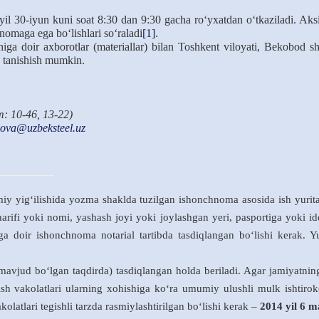
yil 30-iyun kuni soat 8:30 dan 9:30 gacha ro‘yxatdan o‘tkaziladi. Aksi
nomaga ega bo‘lishlari so‘raladi
[1]
.
higa doir axborotlar (materiallar) bilan Toshkent viloyati, Bekobod 
 tanishish mumkin.
m: 10-46, 13-22)
ova@uzbeksteel.uz
iy yig‘ilishida yozma shaklda tuzilgan ishonchnoma asosida ish yurit
sharifi yoki nomi, yashash joyi yoki joylashgan
y
eri, pasportiga yoki id
a doir ishonchnoma notarial tartibda tasdiqlangan bo‘lishi kerak.
avjud bo‘lgan taqdirda) tasdiqlangan holda beriladi. Agar jamiyatnin
ish vakolatlari ularning xohishiga ko‘ra umumiy ulushli mulk ishtiro
kolatlari tegishli tarzda rasmiylashtirilgan bo‘lishi kerak –
2014 yil 6 m