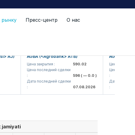
 рынку
Пресс-центр
О нас
AJ)
AGBA (<Agrobank> ATB)
AGBAP (<Agroba
Цена закрытия :
590.02
Цена закрытия :
Цена последний сделки
Цена последний сд
:
596
( — 0.0 )
:
Дата последней сделки
Дата последней сд
:
07.08.2026
:
 jamiyati