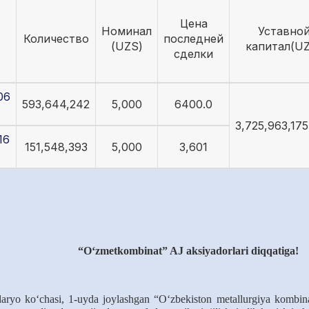
Цена
Номинал
Уставно
Количество
последней
(UZS)
капитал(U
сделки
06
593,644,242
5,000
6400.0
3,725,963,17
16
151,548,393
5,000
3,601
“O‘zmetkombinat” AJ aksiyadorlari diqqatiga!
daryo ko‘chasi, 1-uyda joylashgan “O‘zbekiston metallurgiya kombina