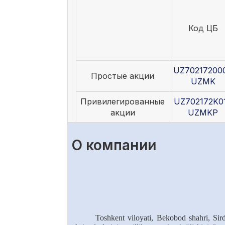
Код ЦБ
UZ70217200
Простые акции
UZMK
Привилегированные
UZ702172K0
акции
UZMKP
О компании
Toshkent viloyati, Bekobod shahri, Sir