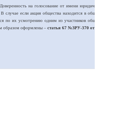
 Доверенность на голосование от имени юридического лица
. В случае если акция общества находится в общей долевой
тся по их усмотрению одним из участников общей долевой
им образом оформлены –
статья 67
№
ЗРУ-370 от 6 мая 2014