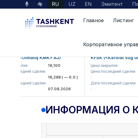
RU
UZ
EN
Эмитент
Пе
Главное
Листинг
Данные по рынку
Информация о компании
Корпоративное упра
KP (<Olmaliq KMK> AJ)
KFSK (<Kafolat sug'urta 
 закрытия :
16,100
Цена закрытия :
82
 последний сделки
Цена последний сделки
16,288
( — 0.0 )
:
83.9
 последней сделки
Дата последней сделки
07.08.2026
:
07.0
ИНФОРМАЦИЯ О 