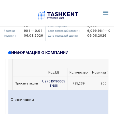
Togg
navig
amkorbank> ATB)
UZMK (<O'zmetkombinat> AJ)
79
6,099
я :
Цена закрытия :
90
( — 0.0 )
6,099.96
( — 0.0 )
ий сделки :
Цена последний сделки :
06.08.2026
06.08.2026
й сделки :
Дата последней сделки :
ИНФОРМАЦИЯ О КОМПАНИИ
Код ЦБ
Количество
Номинал (UZS
UZ7010190005
Простые акции
725,239
900
TNGK
О компании