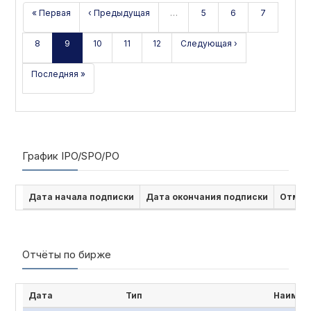
« Первая
‹ Предыдущая
…
5
6
7
8
9
10
11
12
Следующая ›
Последняя »
График IPO/SPO/PO
Дата начала подписки
Дата окончания подписки
Отмен
Отчёты по бирже
Дата
Тип
Наимен