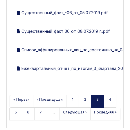
Существенный_факт_-06_от_05.07.2019.pdf
Существенный_факт_36_от_08.07.2019_г..pdf
Список_аффилированных_лиц_по_состоянию_на_08.07.
Ежеквартальный_отчет_по_итогам_3_квартала_2019_г
« Первая
‹ Предыдущая
1
2
3
4
5
6
7
…
Следующая ›
Последняя »