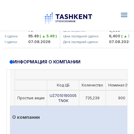
Togg
navig
amkorbank> ATB)
UZMK (<O'zmetkombinat> AJ)
79
6,099
 :
Цена закрытия :
95.49
( ▲ 5.49 )
6,400
( ▲ 300.
ий сделки :
Цена последний сделки :
07.08.2026
07.08.2026
й сделки :
Дата последней сделки :
ИНФОРМАЦИЯ О КОМПАНИИ
Код ЦБ
Количество
Номинал (UZS
UZ7010190005
Простые акции
725,239
900
TNGK
О компании