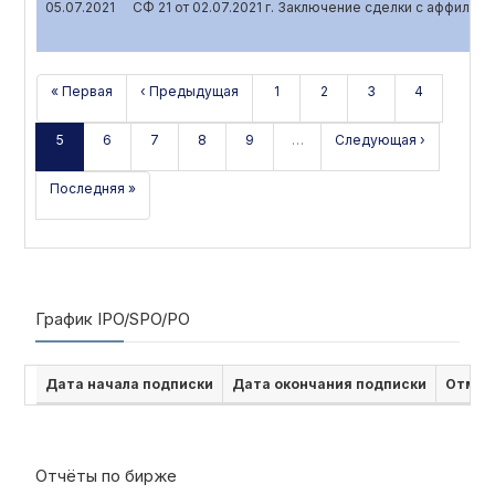
05.07.2021
СФ 21 от 02.07.2021 г. Заключение сделки с аффили
« Первая
‹ Предыдущая
1
2
3
4
5
6
7
8
9
…
Следующая ›
Последняя »
График IPO/SPO/PO
Дата начала подписки
Дата окончания подписки
Отмен
Отчёты по бирже