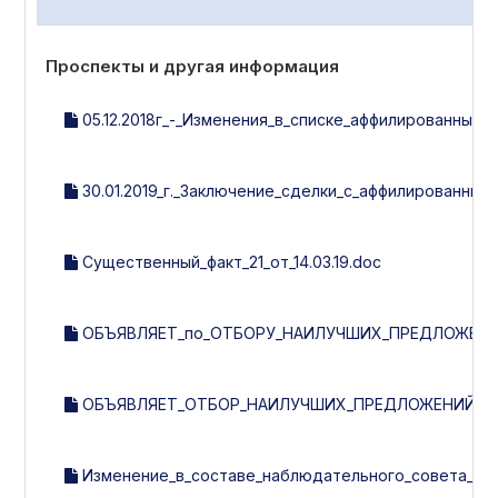
Проспекты и другая информация
05.12.2018г_-_Изменения_в_списке_аффилированных_л
30.01.2019_г._Заключение_сделки_с_аффилированным
Существенный_факт_21_от_14.03.19.doc
ОБЪЯВЛЯЕТ_по_ОТБОРУ_НАИЛУЧШИХ_ПРЕДЛОЖЕНИ
ОБЪЯВЛЯЕТ_ОТБОР_НАИЛУЧШИХ_ПРЕДЛОЖЕНИЙ_ПО_
Изменение_в_составе_наблюдательного_совета__рев