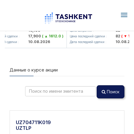
Togg
navig
Olmaliq KMK> AJ)
KFSK (<Kafolat sug'urta kompa
16,100
82
я :
Цена закрытия :
17,900
( ▲ 1612.0 )
82
( ▼ 1.91 
ий сделки :
Цена последний сделки :
10.08.2026
10.08.202
ей сделки :
Дата последней сделки :
Данные о курсе акции
Поиск
UZ704711K019
UZTLP