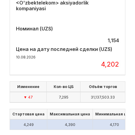
<O'zbektelekom> aksiyadorlik
kompaniyasi
Номинал (UZS)
1,154
Цена на дату последней сделки (UZS)
10.08.2026
4,202
Изменение
Кол-во ЦБ
Объём торгов
▼ 47
7,295
31,137,503.33
Стартовая цена
Максимальная цена
Минимальная цена
4,249
4,390
4,170