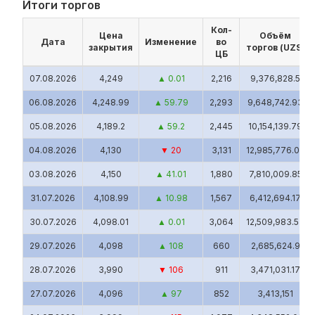
Итоги торгов
10 авг.,
4,300
▲ 51
1
4,300
14:11
Кол-
Цена
Объём
Дата
Изменение
во
10 авг.,
закрытия
торгов (UZS)
4,300
▲ 51
40
172,000
ЦБ
14:10
07.08.2026
4,249
▲ 0.01
2,216
9,376,828.5
10 авг.,
4,175
▼ 74
2
8,350
14:02
06.08.2026
4,248.99
▲ 59.79
2,293
9,648,742.93
10 авг.,
4,175
▼ 74
1
4,175
05.08.2026
4,189.2
▲ 59.2
2,445
10,154,139.79
14:00
04.08.2026
4,130
▼ 20
3,131
12,985,776.03
10 авг.,
4,175
▼ 74
6
25,050
14:00
03.08.2026
4,150
▲ 41.01
1,880
7,810,009.85
10 авг.,
4,300
▲ 51
2
8,600
31.07.2026
4,108.99
▲ 10.98
1,567
6,412,694.17
14:00
30.07.2026
4,098.01
▲ 0.01
3,064
12,509,983.53
10 авг.,
4,175
▼ 74
9
37,575
13:48
29.07.2026
4,098
▲ 108
660
2,685,624.9
10 авг.,
4,175
▼ 74
13
54,275
28.07.2026
3,990
▼ 106
911
3,471,031.17
13:26
27.07.2026
4,096
▲ 97
852
3,413,151
10 авг.,
4,175
▼ 74
4
16,700
13:23