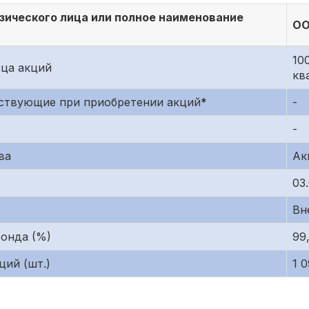
зического лица или полное наименование
OO
10
ьца акций
кв
аствующие при приобретении акций
*
-
-
ва
Ак
03.
Вн
фонда (%)
99
ций (шт.)
1 