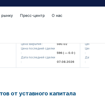
 рынку
Пресс-центр
О нас
i> AJ)
AGBA (<Agrobank> ATB)
AGBAP (<Agr
Цена закрытия :
590.02
Цена закрытия :
Цена последний сделки
Цена последни
:
596
( — 0.0 )
:
Дата последней сделки
Дата последне
:
07.08.2026
:
ов от уставного капитала