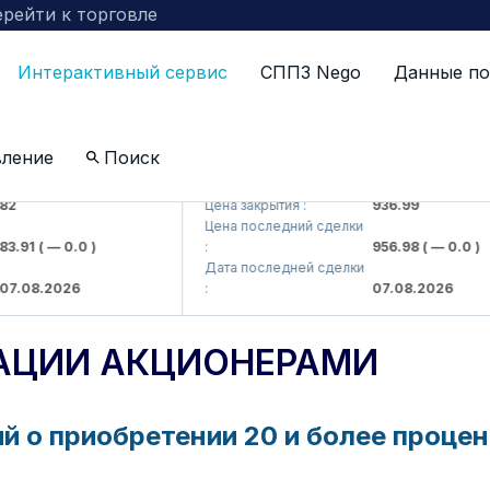
рейти к торговле
Интерактивный сервис
СППЗ Nego
Данные по
вление
Поиск
ta kompaniyasi> AJ)
KFSKP (<Kafolat sug'urta kompaniyas
2
Цена закрытия :
936.99
Цена последний сделки
3.91
( — 0.0 )
:
956.98
( — 0.0 )
Дата последней сделки
7.08.2026
:
07.08.2026
АЦИИ АКЦИОНЕРАМИ
о приобретении 20 и более процент