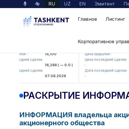
RU
UZ
EN
Эмитент
Пе
Главное
Листинг
Корпоративное упра
GMKP (<Olmaliq KMK> AJ)
KFSK (<Kafolat sug'ur
ена закрытия :
16,100
Цена закрытия :
8
ена последний сделки
Цена последний сделки
16,288
( — 0.0 )
:
8
ата последней сделки
Дата последней сделки
07.08.2026
:
0
РАСКРЫТИЕ ИНФОРМ
ИНФОРМАЦИЯ владельца акций 
акционерного общества