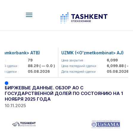
Toggle
navigation
Hamkorbank> ATB)
UZMK (<O'zmetkombinat> AJ)
79
6,099
я :
Цена закрытия :
88.29
( — 0.0 )
6,099.88
( — 0.
ий сделки :
Цена последний сделки :
05.08.2026
05.08.2026
ей сделки :
Дата последней сделки :
БИРЖЕВЫЕ ДАННЫЕ. ОБЗОР АО С
ГОСУДАРСТВЕННОЙ ДОЛЕЙ ПО СОСТОЯНИЮ НА 1
НОЯБРЯ 2025 ГОДА
10.11.2025