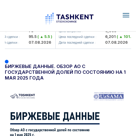
Togg
navig
Hamkorbank> ATB)
UZMK (<O'zmetkombinat> AJ)
79
6,099
я :
Цена закрытия :
95.5
( ▲ 5.5 )
6,201
( ▲ 101.04 
ий сделки :
Цена последний сделки :
07.08.2026
07.08.2026
ей сделки :
Дата последней сделки :
БИРЖЕВЫЕ ДАННЫЕ. ОБЗОР АО С
ГОСУДАРСТВЕННОЙ ДОЛЕЙ ПО СОСТОЯНИЮ НА 1
МАЯ 2025 ГОДА