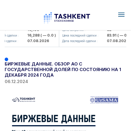
Togg
navig
Olmaliq KMK> AJ)
KFSK (<Kafolat sug'urta kompaniy
16,100
82
я :
Цена закрытия :
16,288
( — 0.0 )
83.91
( — 0.0 )
ий сделки :
Цена последний сделки :
07.08.2026
07.08.2026
ей сделки :
Дата последней сделки :
БИРЖЕВЫЕ ДАННЫЕ. ОБЗОР АО С
ГОСУДАРСТВЕННОЙ ДОЛЕЙ ПО СОСТОЯНИЮ НА 1
ДЕКАБРЯ 2024 ГОДА
06.12.2024