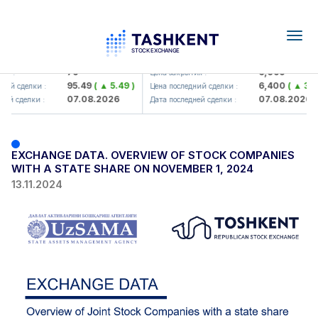
Togg
navig
Hamkorbank> ATB)
UZMK (<O'zmetkombinat> AJ)
79
6,099
я :
Цена закрытия :
95.49
( ▲ 5.49 )
6,400
( ▲ 300
ий сделки :
Цена последний сделки :
07.08.2026
07.08.2026
ей сделки :
Дата последней сделки :
EXCHANGE DATA. OVERVIEW OF STOCK COMPANIES
WITH A STATE SHARE ON NOVEMBER 1, 2024
13.11.2024