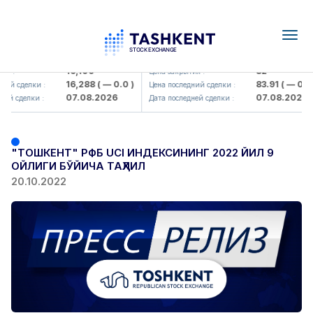
Togg
navig
<Olmaliq KMK> AJ)
KFSK (<Kafolat sug'urta kompani
16,100
82
ия :
Цена закрытия :
16,288
( — 0.0 )
83.91
( — 0.0 
ний сделки :
Цена последний сделки :
07.08.2026
07.08.2026
ней сделки :
Дата последней сделки :
"ТОШКЕНТ" РФБ UCI ИНДЕКСИНИНГ 2022 ЙИЛ 9
ОЙЛИГИ БЎЙИЧА ТАҲЛИЛ
20.10.2022