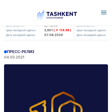
Togg
navig
UZMKP (<O'zmetkombinat> AJ)
KVTS (<Kvarts> AJ)
3,748.99
Цена закрытия :
Цена закрытия :
3,601
( ▼ 114.99 )
Цена последний сделки :
Цена последний сделки :
07.08.2026
Дата последней сделки :
Дата последней сделки :
ПРЕСС-РЕЛИЗ
04.03.2021