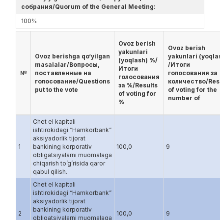
собрания/Quorum of the General Meeting:
100%
Ovoz berish
Ovoz berish
yakunlari
Ovoz berishga qo‘yilgan
yakunlari (yoqla
(yoqlash) %/
masalalar/Вопросы,
/Итоги
Итоги
№
поставленные на
голосования за
голосования
голосование/Questions
количество/Res
за %/Results
put to the vote
of voting for the
of voting for
number of
%
Chet el kapitali
ishtirokidagi “Hamkorbank”
aksiyadorlik tijorat
1
bankining korporativ
100,0
9
obligatsiyalarni muomalaga
chiqarish to’g’risida qaror
qabul qilish.
Chet el kapitali
ishtirokidagi “Hamkorbank”
aksiyadorlik tijorat
bankining korporativ
2
100,0
9
obligatsiyalarni muomalaga