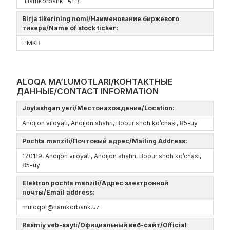
“Hamkorbank” ATB
Birja tikerining nomi/Наименование биржевого
тикера/Name of stock ticker:
HMKB
ALOQA MA’LUMOTLARI/КОНТАКТНЫЕ
ДАННЫЕ/CONTACT INFORMATION
Joylashgan yeri/Местонахождение/Location:
Andijon viloyati, Andijon shahri, Bobur shoh ko’chasi, 85-uy
Pochta manzili/Почтовый адрес/Mailing Address:
170119, Andijon viloyati, Andijon shahri, Bobur shoh ko’chasi,
85-uy
Elektron pochta manzili/Адрес электронной
почты/Email address:
muloqot@hamkorbank.uz
Rasmiy veb-sayti/Официальный веб-сайт/Official