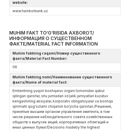
website:
www.hamkorbank.uz
MUHIM FAKT TO‘G‘RISIDA AXBOROT/
ИНФОРМАЦИЯ О СУЩЕСТВЕННОМ
ФАКТЕ/MATERIAL FACT INFORMATION
Muhim faktning raqami/Номер существенного
факта/Material Fact Number:
06
Muhim faktning nomi/Наименование существенного
факта/Name of material fact:
Emitentning yuqori boshqaruv organi tomonidan qabul
qilingan qarorlar, shu jumladan xo‘jalik jamiyatlari kuzatuv
kengashining aksiyalar, korporativ obligatsiyalar va boshqa
qimmatli qog‘ozlarni chiqarish bo‘yicha qarorlari./Решения,
принятые высшим органом управления эмитента, в том
числе решения наблюдательного совета хозяйственных
обществ о выпуске акций, корпоративных облигаций и
иных ценных бумаг/Decisions madeby the highest