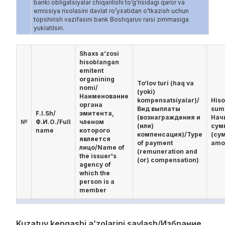
banki obligatsiyalar chiqarilishi to’g’risidagi qaror va
emissiya risolasini davlat ro’yxatidan o’tkazish uchun
topshirish vazifasini bank Boshqaruv raisi zimmasiga
yuklatilsin.
Shaxs a’zosi
hisoblangan
emitent
organining
To‘lov turi (haq va
nomi/
(yoki)
Наименование
kompensatsiyalar)/
His
органа
Вид выплаты
sum
F.I.Sh/
эмитента,
(вознаграждения и
Нач
№
Ф.И.О./Full
членом
(или)
сум
name
которого
компенсация)/Type
(су
является
of payment
amo
лицо/Name of
(remuneration and
the issuer's
(or) compensation)
agency of
which the
person is a
member
Kuzatuv kengashi a’zolarini saylash/Избрание