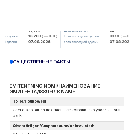
aliq KMK> AJ)
KFSK (<Kafolat sug'urta kompaniyasi>
16,100
82
Цена закрытия :
16,288
( — 0.0 )
83.91
( — 0.0 )
елки :
Цена последний сделки :
07.08.2026
07.08.2026
елки :
Дата последней сделки :
СУЩЕСТВЕННЫЕ ФАКТЫ
EMITENTNING NOMI/НАИМЕНОВАНИЕ
ЭМИТЕНТА/ISSUER'S NAME
To‘liq/Полное/Full:
Chet el kapitali ishtirokidagi “Hamkorbank” aksiyadorlik tijorat
banki
Qisqartirilgan/Сокращенное/Abbreviated: