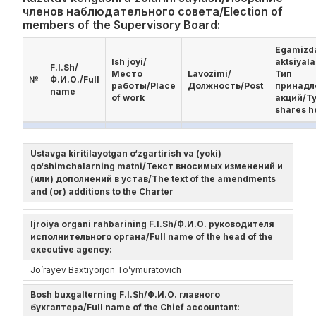
членов наблюдательного совета/Election of
members of the Supervisory Board:
Egamizd
Ish joyi/
aktsiyala
F.I.Sh/
Место
Lavozimi/
Тип
№
Ф.И.О./Full
работы/Place
Должность/Post
принад
name
of work
акций/Ty
shares h
Ustavga kiritilayotgan o‘zgartirish va (yoki)
qo‘shimchalarning matni/Текст вносимых изменений и
(или) дополнений в устав/The text of the amendments
and (or) additions to the Charter
Ijroiya organi rahbarining F.I.Sh/Ф.И.О. руководителя
исполнительного органа/Full name of the head of the
executive agency:
Jo’rayev Baxtiyorjon To’ymuratovich
Bosh buxgalterning F.I.Sh/Ф.И.О. главного
бухгалтера/Full name of the Chief accountant: