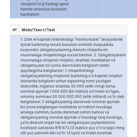
chiqarish to’g’risidagi qaror
hamda emissiya risolasini
tasdiqlash.
№
Matn/Текст/Text
1. Chet el kapitali ishtirokidagi “Hamkorbank” aksiyadorlik tijorat bankining resurs bazasini oshirish maqsadida korporativ obligatsiyalarning ikkinchi chiqariluvini muomalaga chiqarilishiga ruxsat berilsin. 2. Obligatsiyalarni muomalaga chiqarish miqdori, shartlari, muddatlari va obligatsiyalar bo’yicha daromadni belgilash tartibi quyidagicha belgilansin:  chiqarilishdagi obligatsiyalarning miqdorini bankning o’z kapitali miqdori doirasida belgilash uchun egasining nomi yozilgan diskontlik, hujjatsiz shaklda, 50 000 (ellik ming) dona, nominal qiymati 1 000 000 (bir million) so’mdan bo’lgan, umumiy summasi 50 000 000 000 (ellik milliard) so’m deb belgilansin;  obligatsiyaning daromadi nominal qiymati boʻyicha belgilangan muddatda soʻndirish hisobiga amalga oshirish, bunda daromad sotish bahosi va obligatsiyaning nominal qiymati oʻrtasidagi farq hisobiga, ya’ni diskont orqali har bir obligatsiyani joylashtirishni boshlash sanasida 819 672,13 (sakkiz yuz o’n to’qqiz ming olti yuz yetmish ikki so’m 13 tiyin) so’mdan boshlab joylashtirilsin hamda keyingi har bir joylashtirish bahosi - boshlang’ich bahosiga kunlik diskont qiymati qo’shilgan narx bo’yicha joylashtirilsin;  mazkur chiqarilishdagi korporativ obligatsiyalar soni cheklanmagan investorlar o’rtasida ommaviy usulda (ochiq obuna yo’li bilan) joylashtiruvi amalga oshirilsin;  obligatsiyalarni joylashtirish muddati – mazkur chiqarilishdagi obligatsiyalar qimmatli qog’ozlar bozorini tartibga solish bo’yicha vakolatli davlat organi tomonidan davlat ro’yxatiga olingan kundan boshlab bir yil davomida joylashtiruvi amalga oshirilsin;  obligatsiyalarni joylashtirishni boshlash sanasi – obligatsiyalarning chiqarilishi davlat ro’yxatidan o’tkazilganligi to’g’risidagi xabar ommaviy axborot vositalariga eʼlon qilingan sanadan boshlab 15 (o’n beshinchi) kundan hisoblansin. Agar obligatsiyalarni joylashtirishning boshlanish sanasi bank hisob-kitob operatsiyalari uchun dam olish kuniga to’g’ri kelsa, bu holda obligatsiyalarni joylashtirishning boshlanish sanasi ushbu kunlardan keyingi birinchi ish kuniga ko’chirilsin;  obligatsiyalarning joylashtirishning tugash sanasi – mazkur chiqarilishning so’nggi obligatsiya joylashtirilgan kun. Biroq obligatsiyalarni joylashtirishni yakunlanish sanasi, mazkur chiqarilish qimmatli qog’ozlar bozorini tartibga solish bo’yicha vakolatli davlat organida davlat ro’yxatiga olingan kundan boshlab bir yildan oshmasligi lozim;  ushbu chiqarilishdagi obligatsiyalar uchun to’lovlar qimmatli qog’ozlarning uyushgan savdo tashkilotchisi qoidalariga muvofiq tuziladigan bitimlar asosida naqdsiz pul o’tkazish yoʻli bilan hisob-kitoblarni O’zbekiston Respublikasi milliy valyutasida amalga oshirish. Obligatsiyalar bo’yicha pulsiz vositalar bilan to’lovlar amalga oshirilmasin;  obligatsiyalarning muomala muddatini – obligatsiyalar joylashtirilishi boshlangan sanadan boshlab 365 (uch yuz oltmish besh) kun qilib belgilash. Mazkur muddat yakuni bo’yicha obligatsiyalar uchun toʻlov sifatida olingan pul mablag’larni, shuningdek to’lanishi lozim bo’lgan diskont ko’rinishidagi daromadlarni to’lash amalga oshirilsin;  ushbu obligatsiyalarning muomala muddati yakunlangan sanasi bo’yicha har bir obligatsiya egasiga sotish bahosi va obligatsiyaning nominal qiymati o‘rtasidagi farq hisobiga daromad belgilansin;  obligatsiyalar boʻyicha diskont ko’rinishdagi daromadlar bank tomonidan tegishli davrning oxirgi sanasida tuzilgan obligatsiyalar egalari reestrida ro’yxatdan oʻtgan obligatsiya egasiga to’lab berilsin, bunda: • bitta obligatsiyani diskont orqali joylashtirish quyidagi formula bo’yicha aniqlansin: N / (1+ P ) = Dn, bunda: Dn – obligatsiyani joylashtirish narxi; N – obligatsiyaning nominal qiymati – 1 000 000 so’m; 1 – obligatsiyani muomalada bo’lish yili – 1 yil; P – diskont orqali joylashtirishdagi yillik foiz stavkasi – 22 %. 1 000 000 / (1+22%) = 819 672,13 so’m. **Izoh: Joylashtiriladigan obligatsiya summasi bir tiyinga qadar aniqlik bilan belgilanadi. • bir obligatsiyaga kunlik diskont ko’rinishdagi daromadlarini hisoblash quyidagi formula bo’yicha aniqlansin: Dn * (P / 365) * Y = X, bunda: X – joylashtirilgan obligatsiya bo’yicha daromadi; Dn – obligatsiyani joylashtirish narxi - 819 672,13 so’m; P – diskont orqali joylashtirishdagi yillik foiz stavkasi – 22 %. 365 – obligatsiyani muomalada bo’lish kuni – 365 kun; Y – obligatsiyaning turgan bir kunligi – 1 kun; 819 672,13 * (22% /365) * 1 = 494,05 so’m. **Izoh: diskont ko’rinishdagi daromad miqdori bir tiyinga qadar aniqlik bilan belgilanadi. 3. Obligatsiyalarni muddatidan oldin so’ndirish ehtimoli va shartlarini belgilash tartibi quyidagicha belgilansin:  obligatsiyalarni soʻndirish sanasi, joylashtirishni boshlanish sanasidan boshlab 366 (uch yuz oltmish oltinchi) kunga o’tgan kun deb hisoblansin;  obligatsiyalarini muddatidan oldin so’ndirish, obligatsiyalar joylashtirilgan sanadan boshlab 365 (uch yuz oltmish besh) kundan ilgari soʻndirishni amalga oshirish mumkin emas deb belgilash, bunda sud tomonidan haqiqiy emas deb topilishi, obligatsiyalarni joylashtirish muddatlarida joylashtirilmasligi, bank o’z kapitali miqdori kamaytirilganda va/yoki bank qayta tashkil etilgan va tugatilish hollari bundan mustasno deb belgilansin;  bank obligatsiyalarni muddatidan oldin so’ndirish to’g’risida vaziyatlar yuzaga kelganda, bank Kuzatuv kengashiga bank qonunchilikda va mazkur bo’liming birinchi xat boshisida ko’zda tutilgan holatlari yuzaga kelganda obligatsiyalarni muddatidan oldin qaytarib sotib olish to’g’risida tegishli qaror qabul qilish vakolatini berilsin;  mazkur obligatsiya egalarining obligatsiyalarini muddatidan oldin so’ndirish to’g’risida vaziyatlar yuzaga kelganda, muddatidan oldin so’ndirish bo’yicha Qimmatli qog’ozlar markaziy depozitariysiga ushbu obligatsiyalarni harakatsizlantirish hamda obligatsiyalarni harakatsizlantirish sanasiga obligatsiya egalari reestrini tuzish bo’yicha topshiriqnoma berilsin;  bank obligatsiyalarni muddatidan oldin so’ndirish to’g’risida obligatsiya egalarini 10 (o’n) kun oldin yozma shaklda obligatsiya egalarining reestrida aks ettirilgan maʼlumotlari (manzillari) bo’yicha xabardor qilinsin;  bank obligatsiya egalariga obligatsiyaning dastlabki joylashtirish qiymati hamda ushbu obligatsiya bo’yicha hisoblangan diskont ko’rinishidagi daromadlarini bank Kuzatuv kengashi qaror qabul qilgan kundan boshlab 10 (o’n) kun ichida Qimmatli qog’ozlar markaziy depozitariydan olingan obligatsiya egalari reestrida ko’rsatilgan bank rekvizitiga o’tkazib berishni amalga oshirilsin;  bank obligatsiyalarni muddatidan oldin so’ndirish bo’yicha bankning Kuzatuv kengashi qarori qabul qilingan kunidan boshlab, mazkur obligatsiyalarga to’lovlarni amalga oshirish maqsadida ajratilgan kunlar uchun qo’shimcha to’lovlar to’lanmasin;  obligatsiyalarni muddatidan oldin so’ndirish boʻyicha yuqorida ko’rsatilgan shartlar yuzaga kelgan kundan 2 (ikki) ish kuni ichida O’zbekiston Respublikasi Istiqbolli loyihalar milliy agentligi korporativ axborot yagona portali (www.openinfo.uz), bankning rasmiy veb-sayti (www.hamkorbank.uz) va “Toshkent” Respublika fond birjasining rasmiy veb-saytida (www.uzse.uz) ushbu fakt to’g’risida rasmiy xabarni eʼlon qilib, maʼlumotlarni obligatsiya egalariga yetkazilsin;  bank tomonidan ushbu chiqarilishdagi obligatsiyalarni muomala muddati davomida birja va birjadan tashqari savdolarida qayta sotish maqsadida sotib olishi va boshqa investorlarga sotishi mumkinligini belgilansin. 4. Obligatsiyalarni chiqarilishi amalga oshmagan yoki haqiqiy emas deb topilgan taqdirda bank tomonidan obligatsiyalar uchun to’langan mablag’larning qaytarish tartibi quyidagicha belgilansin:  obligatsiyalar chiqarilishi amalga oshmagan yoki haqiqiy emas deb topilganligi toʻgʻrisidagi maʼlumotlar, tegishli qaror qabul qilingan kundan boshlab 2 (ikki) ish kuni ichida Biznes Daily “Birja” gazetasida, shuningdek O’zbekiston Respublikasi Istiqbolli loyihalar milliy agentligi korporativ axborot yagona portali (www.openinfo.uz), bankning rasmiy veb-sayti (www.hamkorbank.uz) va “Toshkent” Respublika fond birjasining rasmiy veb-saytida (www.uzse.uz) belgilangan tartibda oshkor qilinsin;  obligatsiyalar chiqarilishi amalga oshmagan yoki haqiqiy emas deb topilgan kundan boshlab 10 (o’n) kun ichida obligatsiyalar egalarining reestri asosida, obligatsiyalar uchun to’langan mablagʻlar va yig’ilgan diskont to’lovlarini qonunchilikda belgilangan tartibda investorlarga qaytarilsin;  obligatsiyalar chiqarilishi amalga oshmagan yoki haqiqiy emas deb topilgan paytdan eʼtiboran bank ushbu qaror asosida chiqarilgan obligatsiyalar boʻyicha diskont ko’rinishidagi daromadlarni hisoblash to’xtatilsin;  bank tomonidan obligatsiya egalariga obligatsiyalarning chiqarilishi amalga oshmagan yoki haqiqiy emas deb topilganidan so’ng, to’lovlarni amalga oshirish maqsadida ajratilgan kunlar uchun diskont ko’rinishidagi daromadlarni to’lanmasin. 5. Bank tomonidan obligatsiya egalari bilan hisob-kitoblarni amalga oshirishiruvchi to’lov agenti quyidagicha belgilansin:  Ushbu chiqarilishdagi obligatsiyalar bo’yicha majburiyatlarni naqd pulda to’lanishi ko’zda tutilmaganligi sababli to’lov agenti jalb etilmaydi. 6. Obligatsiyalarni joylashtirish jarayoni bo’yicha anderrayter (anderrayterlar guruhi) tanlash hamda tegishli axborotlarni qonun hujjatlarida belgilangan tartib va muddatlarda ommaviy axborot vositalarida oshkor qilish quyidagicha belgilansin:  obligatsiyalarni joylashtirish bo’yicha xizmatlar, shu jumladan anderrayter xizmatlarini ko’rsatuvchi “HBCapital” masʼuliyati cheklangan jamiyati investitsiya vositachisini jalb qilgan holda amalga oshirilsin;  bank Boshqaruv raisiga “HBCapital” MCHJ oʻrtasida anderrayterlik shartnomasini rasmiylashtirish vazifasi yuklatilsin;  obligatsiyalarni joylashtirish bo’yicha axborotlarni qonun hujjatlarida belgilangan tartib va muddatlarda ommaviy axborot vositalarida osh