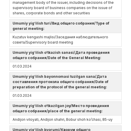
management body of the issuer, including decisions of the
supervisory board of business companies on the issue of
shares, corporate bonds and other securities
Umumiy yig‘ilish turi/Вид общего собрания/Type of
general meeting:
Kuzatuv kengashi majlisi/Заседания наблюдательного
совета/Supervisory board meeting
Umumiy yig‘ilish o‘tkazish sanasi/Дата проведения
общего собрания/Date of the General Meeting:
01.03.2024
Umumiy yig‘ilish bayonnomasi tuzilgan sana/Дата
составления протокола общего собрания/Date of
preparation of the protocol of the general meeting:
01.03.2024
Umumiy yig‘ilish o‘tkazilgan joy/Место проведения
общего собрания/place of the general meeting:
Andijon viloyati, Andijon shahri, Bobur shoh ko’chasi, 85-uy
Umumiy yig‘ilish kvorumi/Кворум общего