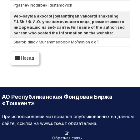
Irgashev Nodirbek Rustamovich
Veb-saytda axborot joylashtirgan vakolatli shaxsning
F.I.Sh./ Ф.И.О. уполномоченного лица, разместившего
информацию на веб-сайте/Full name of the authorized
person who posted the information on the website:
Sharobidinov Muhammadbobir Mo’minjon o’g’li
Назад
АО Республиканская Фондовая Биржа
«Тошкент»
При использовании материалов опубликованных на данном
сайте, ссылка на www.uzse.uz обязательна.
Обратная связь