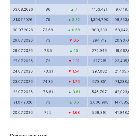
03.08.2026
86
▲ 7
1,153,421
97,149,784.
31.07.2026
79
▲ 5.32
1,304,790
98,353,059
30.07.2026
73.68
▲ 0.68
800,333
58,042,515
29.07.2026
73
▼ 0.5
294,712
20,907,631
28.07.2026
73.5
▲ 1.5
272,946
19,662,054.
27.07.2026
72
▼ 1.31
327,215
23,435,526
24.07.2026
73.31
▼ 1.54
297,082
21,465,709
23.07.2026
74.85
▼ 1.76
978,851
71,238,599
22.07.2026
76.61
▲ 3.61
545,797
42,023,601
21.07.2026
73
▲ 0.5
2,006,998
147,585,999
20.07.2026
72.5
▼ 1.68
568,316
41,948,320
17.07.2026
74.18
▲ 1.3
473,071
35,177,461.
16.07.2026
72.88
▼ 0.09
481,884
34,683,447
Список сплитов