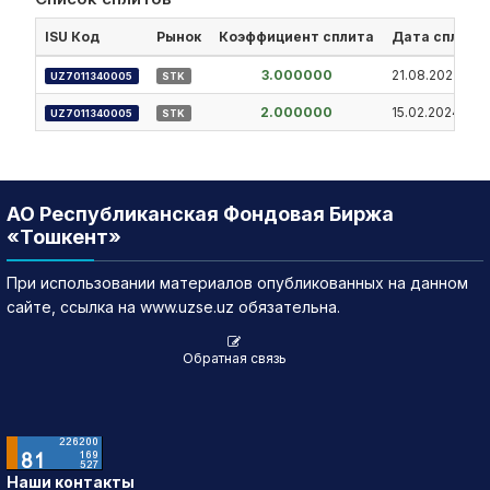
15.07.2026
72.97
▲ 2.91
256,598
18,809,541.
ISU Код
Рынок
Коэффициент сплита
Дата сплита
14.07.2026
70.06
▲ 2.56
1,102,196
77,142,724
3.000000
21.08.2023
UZ7011340005
STK
13.07.2026
67.5
0
213,278
14,396,195
2.000000
15.02.2024
UZ7011340005
STK
10.07.2026
67.5
▼ 0.47
1,955,794
131,158,858
АО Республиканская Фондовая Биржа
«Тошкент»
При использовании материалов опубликованных на данном
сайте, ссылка на www.uzse.uz обязательна.
Обратная связь
Наши контакты