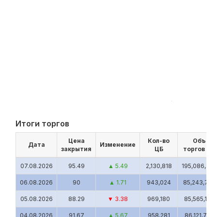
Итоги торгов
Цена
Кол-во
Объём
Дата
Изменение
закрытия
ЦБ
торгов (UZ
07.08.2026
95.49
▲ 5.49
2,130,818
195,086,854
06.08.2026
90
▲ 1.71
943,024
85,243,731
05.08.2026
88.29
▼ 3.38
969,180
85,565,154
04.08.2026
91.67
▲ 5.67
958,281
86,121,757.