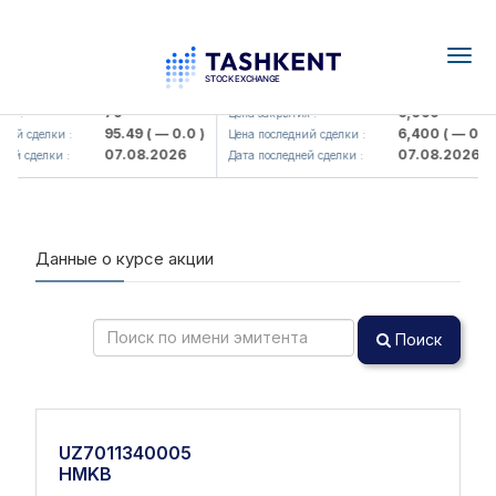
Togg
navig
Hamkorbank> ATB)
UZMK (<O'zmetkombinat> AJ)
79
6,099
я :
Цена закрытия :
95.49
( — 0.0 )
6,400
( — 0.0 )
ий сделки :
Цена последний сделки :
07.08.2026
07.08.2026
ей сделки :
Дата последней сделки :
Данные о курсе акции
Поиск
UZ7011340005
HMKB