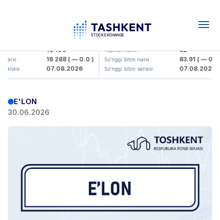
Togg
navig
Olmaliq KMK> AJ)
KFSK (<Kafolat sug'urta kompaniy
16 100
82
 :
Yopilish narxi :
16 288
( — 0.0 )
83.91
( — 0.0 )
narxi :
So'nggi bitim narxi :
07.08.2026
07.08.2026
 sanasi :
So'nggi bitim sanasi :
E'LON
30.06.2026