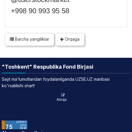
+998 90 993 95 58
Barcha yangiliklar
Orqaga
"Toshkent" Respublika Fond Birjasi
Sayt ma'lumotlaridan foydalanilganda UZSE.UZ manbasi
ko'rsatilishi shart!
Aloqa