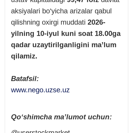
aksiyalari bo‘yicha arizalar qabul
qilishning oxirgi muddati
2026-
yilning 10-iyul kuni soat 18.00ga
qadar uzaytirilganligini ma’lum
qilamiz.
Batafsil:
www.nego.uzse.uz
Qo‘shimcha ma’lumot uchun:
@userstockmarket