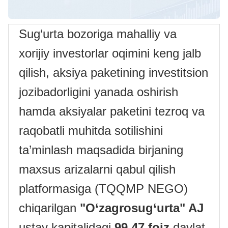
Sug‘urta bozoriga mahalliy va
xorijiy investorlar oqimini keng jalb
qilish, aksiya paketining investitsion
jozibadorligini yanada oshirish
hamda aksiyalar paketini tezroq va
raqobatli muhitda sotilishini
ta’minlash maqsadida birjaning
maxsus arizalarni qabul qilish
platformasiga (TQQMP NEGO)
chiqarilgan
"O‘zagrosug‘urta" AJ
ustav kapitalidagi
99,47 foiz
davlat