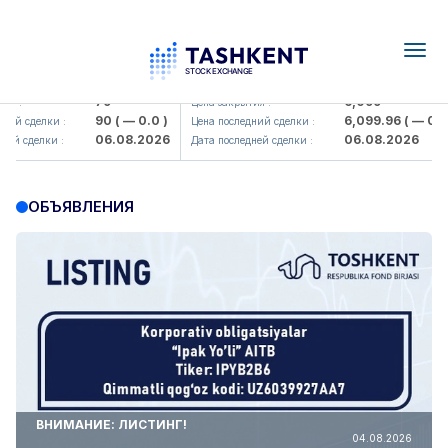
Togg
navig
amkorbank> ATB)
UZMK (<O'zmetkombinat> AJ)
79
6,099
:
Цена закрытия :
90
( — 0.0 )
6,099.96
( — 0.0 )
 сделки :
Цена последний сделки :
06.08.2026
06.08.2026
 сделки :
Дата последней сделки :
ОБЪЯВЛЕНИЯ
ВНИМАНИЕ: ЛИСТИНГ!
04.08.2026