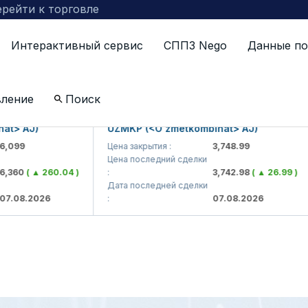
рейти к торговле
Интерактивный сервис
СППЗ Nego
Данные по
ЪЯВЛЕНИЕ
вление
Поиск
> AJ)
UZMKP (<O'zmetkombinat> AJ)
099
Цена закрытия :
3,748.99
Цена последний сделки
360
( ▲ 260.04 )
:
3,742.98
( ▲ 26.99 )
Дата последней сделки
.08.2026
:
07.08.2026