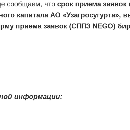
де сообщаем, что
срок приема заявок 
вного капитала АО «Узагросугурта», 
му приема заявок (СППЗ NEGO) бирж
ной информации: