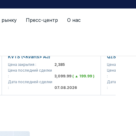
 рынку
Пресс-центр
О нас
KVTS (<Kvarts> AJ)
QZSM (<Qizilq
Цена закрытия :
2,385
Цена закрытия :
Цена последний сделки
Цена последний с
:
3,099.99
( ▲ 199.99 )
:
Дата последней сделки
Дата последней с
:
07.08.2026
: