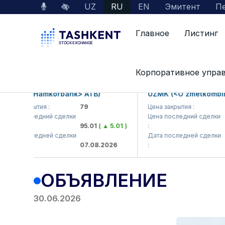
UZ
RU
EN
Эмитент
Пе
Главное
Листинг
Главная
Пресс-центр
Объявления
ОБ
Корпоративное упра
MKB (<Hamkorbank> ATB)
UZMK (<O'zmetkombinat
ена закрытия :
79
Цена закрытия :
6,
ена последний сделки
Цена последний сделки
95.01
( ▲ 5.01 )
:
6,
ата последней сделки
Дата последней сделки
07.08.2026
:
07
ОБЪЯВЛЕНИЕ
30.06.2026