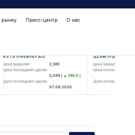
 рынку
Пресс-центр
О нас
VTS (<Kvarts> AJ)
QZSM (<Qizilqumseme
ена закрытия :
2,385
Цена закрытия :
1
ена последний сделки
Цена последний сделки
3,099
( ▲ 199.0 )
:
ата последней сделки
Дата последней сделки
07.08.2026
:
0