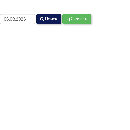
 0.03
8,300
44,986
Поиск
Скачать
 0.03
790,837
4,286,336.54
 0.03
58,800
318,696
 0.03
3,000
16,260
 0.03
4
21.68
 0.03
2
10.84
 0.03
200,000
1,084,000