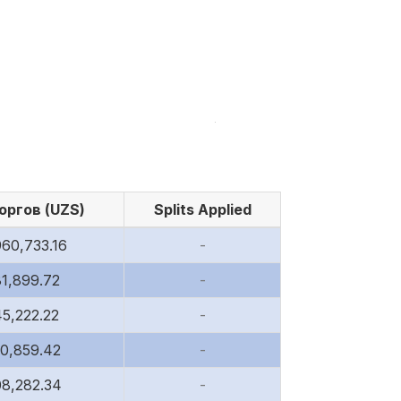
 0.03
105,748
573,154.16
 0.03
70
379.4
 0.03
2,800
15,176
 0.03
175,000
948,500
оргов (UZS)
Splits Applied
 0.03
2,600,000
14,092,000
960,733.16
-
81,899.72
-
 0.03
400
2,168
45,222.22
-
 0.03
120
650.4
10,859.42
-
08,282.34
-
 0.03
20,000
108,400