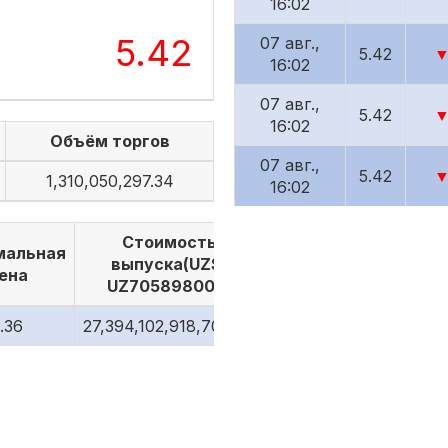
16:02
5.42
07 авг.,
5.42
▼
16:02
07 авг.,
5.42
▼
16:02
Объём торгов
07 авг.,
5.42
▼
1,310,050,297.34
16:02
07 авг.,
5.42
▼
Стоимость
16:02
мальная
выпуска(UZS)
ена
UZ7058980010
07 авг.,
5.42
▼
16:02
.36
27,394,102,918,708.34
07 авг.,
5.42
▼
16:02
07 авг.,
5.42
▼
16:02