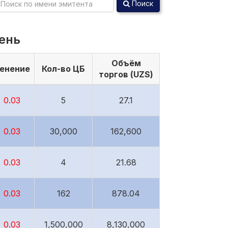
Поиск
день
Объём
енение
Кол-во ЦБ
торгов (UZS)
 0.03
5
27.1
 0.03
30,000
162,600
 0.03
4
21.68
 0.03
162
878.04
 0.03
1,500,000
8,130,000