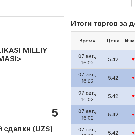
Итоги торгов за 
Время
Цена
Изм
IKASI MILLIY
07 авг.,
MASI>
5.42
▼
16:02
07 авг.,
5.42
▼
16:02
07 авг.,
5.42
▼
16:02
5
07 авг.,
5.42
▼
16:02
й сделки (UZS)
07 авг.,
5.42
▼