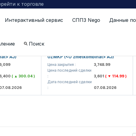
рейти к торговле
Интерактивный сервис
СППЗ Nego
Данные по
вление
Поиск
> AJ)
UZMKP (<O'zmetkombinat> AJ)
K
99
Цена закрытия :
3,748.99
Ц
Цена последний сделки
Ц
400
( ▲ 300.04 )
:
3,601
( ▼ 114.99 )
:
Дата последней сделки
Д
08.2026
:
07.08.2026
: