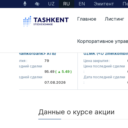
UZ
RU
EN
Эмитент
Пе
Главное
Листинг
Данные по рынку
Данные о курсе акции
Корпоративное упра
KB (<Hamkorbank> ATB)
UZMK (<O'zmetkombinat
а закрытия :
79
Цена закрытия :
6,0
на последний сделки
Цена последний сделки
95.49
( ▲ 5.49 )
:
6,
та последней сделки
Дата последней сделки
07.08.2026
:
07.
Данные о курсе акции