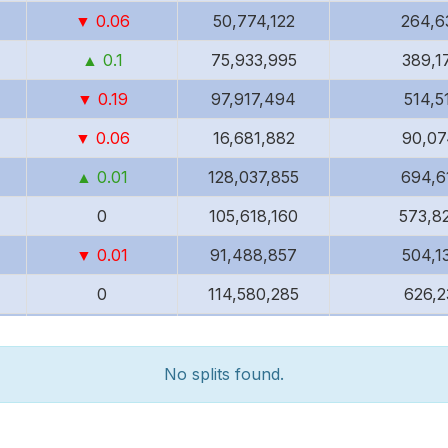
16:02
▼ 0.06
50,774,122
264,6
07 авг.,
5.42
▼
▲ 0.1
75,933,995
389,1
16:02
▼ 0.19
97,917,494
514,5
07 авг.,
5.42
▼
16:02
▼ 0.06
16,681,882
90,07
07 авг.,
5.42
▼
▲ 0.01
128,037,855
694,6
16:02
0
105,618,160
573,8
07 авг.,
5.42
▼
16:02
▼ 0.01
91,488,857
504,1
07 авг.,
0
114,580,285
626,2
5.42
▼
16:02
▼ 0.05
122,581,763
666,3
07 авг.,
5.42
▼
16:02
▼ 0.05
52,692,272
290,5
No splits found.
07 авг.,
▼ 0.02
20,542,776
113,3
5.42
▼
16:02