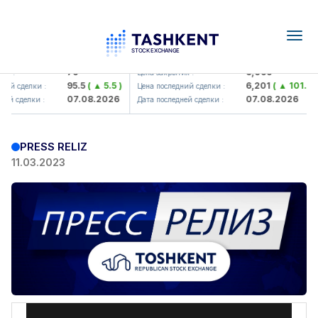
Togg
navig
Hamkorbank> ATB)
UZMK (<O'zmetkombinat> AJ)
79
6,099
я :
Цена закрытия :
95.5
( ▲ 5.5 )
6,201
( ▲ 101.04 
ий сделки :
Цена последний сделки :
07.08.2026
07.08.2026
ей сделки :
Дата последней сделки :
PRESS RELIZ
11.03.2023