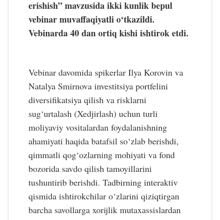
erishish” mavzusida ikki kunlik bepul 
vebinar muvaffaqiyatli o‘tkazildi. 
Vebinarda 40 dan ortiq kishi ishtirok etdi.
Vebinar davomida spikerlar Ilya Korovin va 
Natalya Smirnova investitsiya portfelini 
diversifikatsiya qilish va risklarni 
sug‘urtalash (Xedjirlash) uchun turli 
moliyaviy vositalardan foydalanishning 
ahamiyati haqida batafsil so‘zlab berishdi, 
qimmatli qog‘ozlarning mohiyati va fond 
bozorida savdo qilish tamoyillarini 
tushuntirib berishdi. Tadbirning interaktiv 
qismida ishtirokchilar o‘zlarini qiziqtirgan 
barcha savollarga xorijlik mutaxassislardan 