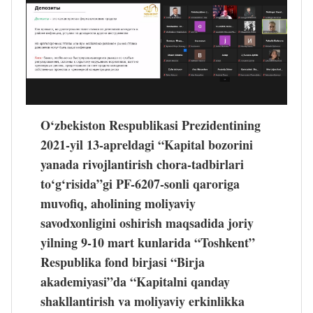
O‘zbekiston Respublikasi Prezidentining 
2021-yil 13-apreldagi “Kapital bozorini 
yanada rivojlantirish chora-tadbirlari 
to‘g‘risida”gi PF-6207-sonli qaroriga 
muvofiq, aholining moliyaviy 
savodxonligini oshirish maqsadida joriy 
yilning 9-10 mart kunlarida “Toshkent” 
Respublika fond birjasi “Birja 
akademiyasi”da “Kapitalni qanday 
shakllantirish va moliyaviy erkinlikka 