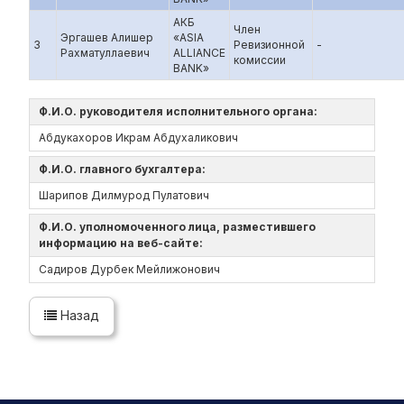
АКБ
Член
Эргашев Алишер
«ASIA
3
Ревизионной
-
Рахматуллаевич
ALLIANCE
комиссии
BANK»
Ф.И.О. руководителя исполнительного органа:
Абдукахоров Икрам Абдухаликович
Ф.И.О. главного бухгалтера:
Шарипов Дилмурод Пулатович
Ф.И.О. уполномоченного лица, разместившего
информацию на веб-сайте:
Садиров Дурбек Мейлижонович
Назад