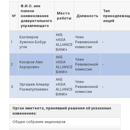
Ф.И.О. или
полное
Тип
Место
№
наименование
Должность
принадлежащ
работы
доверительного
акций
управляющего
АКБ
Бахтиеров
Член
«ASIA
1
Хумоюн Бобур
Ревизионной
-
ALLIANCE
угли
комиссии
BANK»
АКБ
Член
Кахаров Азиз
«ASIA
2
Ревизионной
-
Ахрорович
ALLIANCE
комиссии
BANK»
АКБ
Член
Эргашев Алишер
«ASIA
3
Ревизионной
-
Рахматуллаевич
ALLIANCE
комиссии
BANK»
Орган эмитента, принявший решения об указанных
изменениях:
Общее собрание акционеров