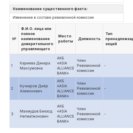
Наименование существенного факта:
Изменение в составе ревизионной комиссии
Ф.И.О. лица или
полное
Тип
Место
№
наименование
Должность
принадлежащ
работы
доверительного
акций
управляющего
АКБ
Член
Кариева Динара
«ASIA
1
Ревизионной
-
Махсумовна
ALLIANCE
комиссии
BANK»
АКБ
Член
Кучкаров Диёр
«ASIA
2
Ревизионной
-
Алижонович
ALLIANCE
комиссии
BANK»
АКБ
Член
Махмудов Бекзод
«ASIA
3
Ревизионной
-
Негматжонович
ALLIANCE
комиссии
BANK»