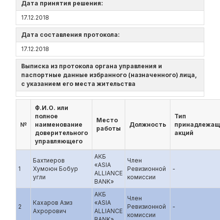
Дата принятия решения:
17.12.2018
Дата составления протокола:
17.12.2018
Выписка из протокола органа управления и
паспортные данные избранного (назначенного) лица,
с указанием его места жительства
Ф.И.О. или
полное
Тип
Место
№
наименование
Должность
принадлежащ
работы
доверительного
акций
управляющего
АКБ
Бахтиеров
Член
«ASIA
1
Хумоюн Бобур
Ревизионной
-
ALLIANCE
угли
комиссии
BANK»
АКБ
Член
Кахаров Азиз
«ASIA
2
Ревизионной
-
Ахрорович
ALLIANCE
комиссии
BANK»