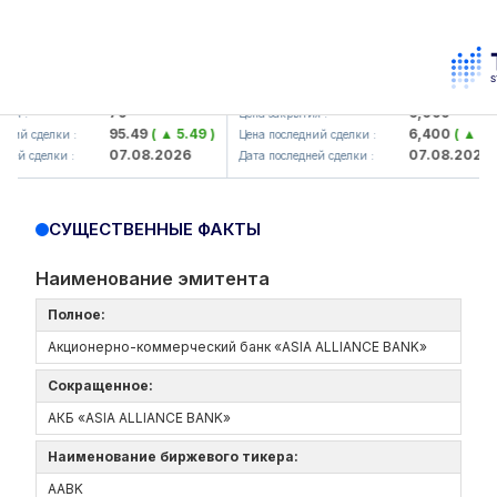
amkorbank> ATB)
UZMK (<O'zmetkombinat> AJ)
79
6,099
 :
Цена закрытия :
95.49
( ▲ 5.49 )
6,400
( ▲ 300.
ий сделки :
Цена последний сделки :
07.08.2026
07.08.2026
й сделки :
Дата последней сделки :
СУЩЕСТВЕННЫЕ ФАКТЫ
Наименование эмитента
Полное:
Акционерно-коммерческий банк «ASIA ALLIANCE BANK»
Сокращенное:
АКБ «ASIA ALLIANCE BANK»
Наименование биржевого тикера:
AABK